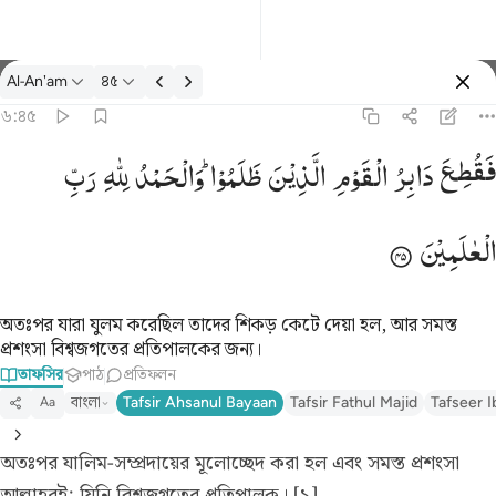
তাফসির: Al-An'am ৬:৪৫
Al-An'am
৪৫
প্রবেশ কর
৬:৪৫
فقطع دابر القوم الذين ظلموا والحمد لله رب العالمين ٤٥
فَقُطِعَ
دَابِرُ
الْقَوْمِ
الَّذِیْنَ
ظَلَمُوْا ؕ
وَالْحَمْدُ
لِلّٰهِ
رَبِّ
َابِرُ ٱلْقَوْمِ ٱلَّذِينَ ظَلَمُوا۟ ۚ وَٱلْحَمْدُ لِلَّهِ رَبِّ ٱلْعَـٰلَمِينَ ٤٥
الْعٰلَمِیْنَ
অতঃপর যারা যুলম করেছিল তাদের শিকড় কেটে দেয়া হল, আর সমস্ত
প্রশংসা বিশ্বজগতের প্রতিপালকের জন্য।
তাফসির
পাঠ
প্রতিফলন
বাংলা
Tafsir Ahsanul Bayaan
Tafsir Fathul Majid
Tafseer I
Aa
অতঃপর যালিম-সম্প্রদায়ের মূলোচ্ছেদ করা হল এবং সমস্ত প্রশংসা
আল্লাহরই; যিনি বিশ্বজগতের প্রতিপালক। [১]