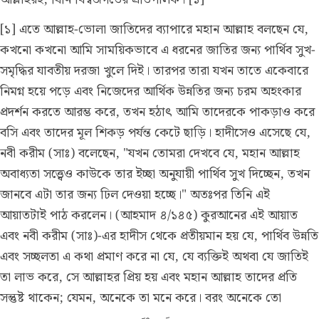
[১] এতে আল্লাহ-ভোলা জাতিদের ব্যাপারে মহান আল্লাহ বলছেন যে,
কখনো কখনো আমি সাময়িকভাবে এ ধরনের জাতির জন্য পার্থিব সুখ-
সমৃদ্ধির যাবতীয় দরজা খুলে দিই। তারপর তারা যখন তাতে একেবারে
নিমগ্ন হয়ে পড়ে এবং নিজেদের আর্থিক উন্নতির জন্য চরম অহংকার
প্রদর্শন করতে আরম্ভ করে, তখন হঠাৎ আমি তাদেরকে পাকড়াও করে
বসি এবং তাদের মূল শিকড় পর্যন্ত কেটে ছাড়ি। হাদীসেও এসেছে যে,
নবী করীম (সাঃ) বলেছেন, "যখন তোমরা দেখবে যে, মহান আল্লাহ
অবাধ্যতা সত্ত্বেও কাউকে তার ইচ্ছা অনুযায়ী পার্থিব সুখ দিচ্ছেন, তখন
জানবে এটা তার জন্য ঢিল দেওয়া হচ্ছে।" অতঃপর তিনি এই
আয়াতটাই পাঠ করলেন।
(আহমাদ ৪/১৪৫)
কুরআনের এই আয়াত
এবং নবী করীম (সাঃ)-এর হাদীস থেকে প্রতীয়মান হয় যে, পার্থিব উন্নতি
এবং সচ্ছলতা এ কথা প্রমাণ করে না যে, যে ব্যক্তিই অথবা যে জাতিই
তা লাভ করে, সে আল্লাহর প্রিয় হয় এবং মহান আল্লাহ তাদের প্রতি
সন্তুষ্ট থাকেন; যেমন, অনেকে তা মনে করে। বরং অনেকে তো