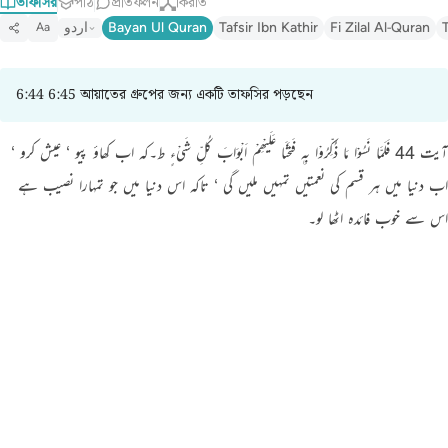
তাফসির
পাঠ
প্রতিফলন
কিরাত
اردو
Bayan Ul Quran
Tafsir Ibn Kathir
Fi Zilal Al-Quran
Aa
6:44 6:45 আয়াতের গ্রুপের জন্য একটি তাফসির পড়ছেন
آیت 44 فَلَمَّا نَسُوْا مَا ذُکِّرُوْا بِہٖ فَتَحْنَا عَلَیْھِمْ اَبْوَابَ کُلِّ شَیْءٍ ط۔کہ اب کھاؤ پیو ‘ عیش کرو ‘
اب دنیا میں ہر قسم کی نعمتیں تمہیں ملیں گی ‘ تاکہ اس دنیا میں جو تمہارا نصیب ہے
اس سے خوب فائدہ اٹھا لو۔