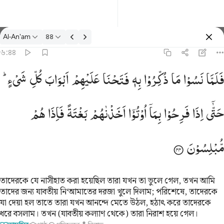
তাফসির: Al-An'am ৬:৪৪
Al-An'am
৪৪
প্রবেশ কর
৬:৪৪
واب كل شيء حتى اذا فرحوا بما اوتوا اخذناهم بغتة فاذا هم مبلسون ٤٤
فَلَمَّا
نَسُوْا
مَا
ذُكِّرُوْا
بِهٖ
فَتَحْنَا
عَلَیْهِمْ
اَبْوَابَ
كُلِّ
شَیْءٍ ؕ
شَىْءٍ حَتَّىٰٓ إِذَا فَرِحُوا۟ بِمَآ أُوتُوٓا۟ أَخَذْنَـٰهُم بَغْتَةًۭ فَإِذَا هُم مُّبْلِسُونَ ٤٤
حَتّٰۤی
اِذَا
فَرِحُوْا
بِمَاۤ
اُوْتُوْۤا
اَخَذْنٰهُمْ
بَغْتَةً
فَاِذَا
هُمْ
مُّبْلِسُوْنَ
তাদেরকে যে নাসীহাত করা হয়েছিল তারা যখন তা ভুলে গেল, তখন আমি
তাদের জন্য যাবতীয় নি‘আমাতের দরজা খুলে দিলাম; পরিশেষে, তাদেরকে
যা দেয়া হল তাতে তারা যখন আনন্দে মেতে উঠল, হঠাৎ করে তাদেরকে
ধরে বসলাম। তখন (যাবতীয় কল্যাণ থেকে) তারা নিরাশ হয়ে গেল।