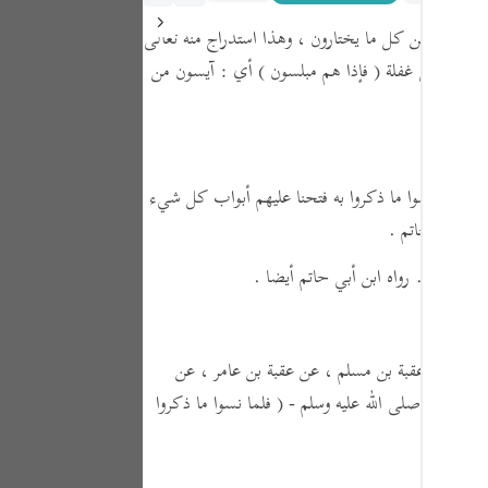
Portu
ب الرزق من كل ما يختارون ، وهذا استدراج منه تعالى
русск
أي : على غفلة
( فإذا هم مبلسون )
أي : آيسون من
Shqip
ภาษา
Türkç
( فلما نسوا ما ذكروا به فتحنا عليهم أبواب كل شيء
ابن أبي حاتم .
اردو
简体
وم الفاسقون . رواه ابن أبي حاتم أيضا .
Melay
Españ
يبي ، عن عقبة بن مسلم ، عن عقبة بن عامر ، عن
سول الله - صلى الله عليه وسلم -
( فلما نسوا ما ذكروا
Kiswah
Tiếng 