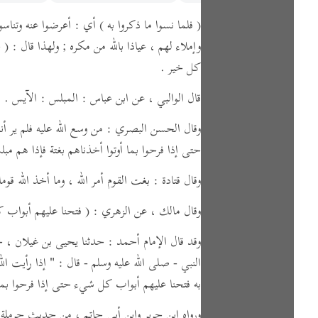
( فلما نسوا ما ذكروا به )
أي : أعرضوا عنه وتناسو
وإملاء لهم ،
عياذا بالله من مكره ; ولهذا قال :
( ح
كل خير .
قال الوالبي ،
عن ابن عباس :
المبلس : الآيس .
وقال الحسن البصري : من وسع الله عليه فلم ير أنه ي
حتى إذا فرحوا بما أوتوا أخذناهم بغتة فإذا هم مبل
وقال قتادة : بغت القوم أمر الله ، وما أخذ الله قوم
وقال مالك ،
عن الزهري :
( فتحنا عليهم أبواب 
وقد قال الإمام أحمد : حدثنا يحيى بن غيلان ، 
النبي - صلى الله عليه وسلم -
قال :
" إذا رأيت ال
به فتحنا عليهم أبواب كل شيء حتى إذا فرحوا بما 
ورواه ابن جرير وابن أبي حاتم ، من حديث حرملة 