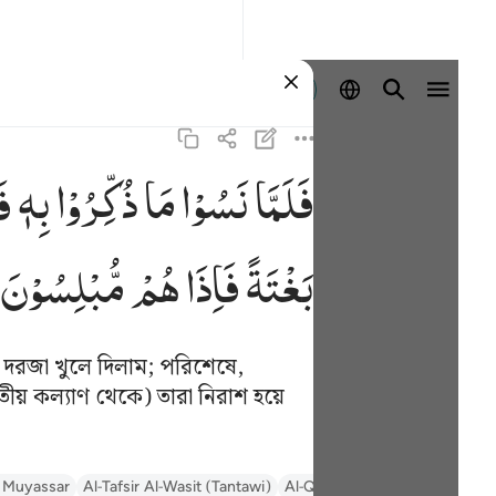
প্রবেশ কর
فَلَمَّا
نَسُوْا
مَا
ذُكِّرُوْا
بِهٖ
فَ
ف
بَغْتَةً
فَاِذَا
هُمْ
مُّبْلِسُوْنَ
 দরজা খুলে দিলাম; পরিশেষে,
ীয় কল্যাণ থেকে) তারা নিরাশ হয়ে
r Muyassar
Al-Tafsir Al-Wasit (Tantawi)
Al-Qurtubi
Tafseer Al-Bagha