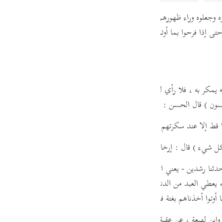
guês
ه وجعلوه وراء ظهورهم
( فتحنا عليهم أبواب كل شيء )
أي : فتحنا عليهم أبوا
ий
تى إذا فرحوا بما أوتوا )
أي : من الأموال والأولاد والأرزاق
( أخذناهم بغتة )
ไทย
e
مكر به ، فلا رأي له . ومن قتر عليه فلم ير أنه ينظر له ، فلا رأي له ،
ثم قرأ :
سون )
قال الحسن : مكر بالقوم ورب الكعبة ; أعطوا حاجتهم ثم أخذوا . رواه 
中文
ا قط إلا عند سكرتهم وغرتهم ونعيمهم فلا تغتروا بالله ، إنه لا يغتر بالله إلا الق
u
كل شيء )
قال : إرخاء الدنيا وسترها .
ol
حدثنا رشدين - يعني ابن سعد أبا الحجاج المهري - عن حرملة بن عمران التج
له يعطي العبد من الدنيا على معاصيه ما يحب ، فإنما هو استدراج "
. ثم تلا ر
ili
أوتوا أخذناهم بغتة فإذا هم مبلسون )
Việt
وابن لهيعة ، عن عقبة بن مسلم ، عن عقبة بن عامر ، به