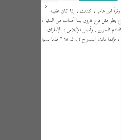
Portu
القرآن ، وقرأ ابن عامر ، كذلك ، إذا كان عقيبه
русск
 )
وهذا فرح بطر مثل فرح قارون بما أصاب من الدنيا ،
Shqip
:
المبلس النادم الحزين ،
وأصل الإبلاس :
الإطراق
لى معصيته ، فإنما ذلك استدراج )
، ثم تلا
" فلما نسوا
ภาษา
Türkç
اردو
简体
Melay
Españ
Kiswah
Tiếng 