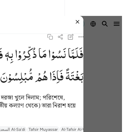
প্রবেশ কর
فَلَمَّا
نَسُوْا
مَا
ذُكِّرُوْا
بِهٖ
فَ
ف
بَغْتَةً
فَاِذَا
هُمْ
مُّبْلِسُوْنَ
 দরজা খুলে দিলাম; পরিশেষে,
ীয় কল্যাণ থেকে) তারা নিরাশ হয়ে
Al-Qurtu
Al-Tafsir Al-Wasit (Tantawi)
Tafsir Muyassar
السعدي Al-Sa'di