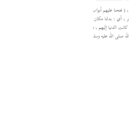
guês
 ،
( فتحنا عليهم أبواب كل شيء )
قرأ أبو جعفر ،
" فتحنا "
بالتشديد ، في كل 
ий
ر ،
أي :
بدلنا مكان البلاء والشدة الرخاء والصحة ،
( حتى إذا فرحوا بما أوتوا
كانت الدنيا إليهم ،
( فإذا هم مبلسون )
آيسون من كل خير ،
وقال أبو عبيدة 
ه صلى الله عليه وسلم قال :
( إذا رأيت الله يعطي العبد ما يحب وهو مقيم ع
ไทย
e
中文
u
ol
ili
Việt