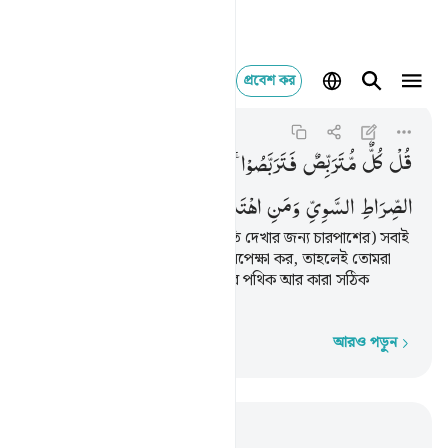
প্রবেশ কর
قل كل متربص فترب
Taha
20:135
২০:১৩৫
قُلْ
كُلٌّ
مُّتَرَبِّصٌ
فَتَرَبَّصُوْا ۚ
فَسَتَعْلَمُوْنَ
مَنْ
اَصْحٰبُ
الصِّرَاطِ
السَّوِیِّ
وَمَنِ
اهْتَدٰی
বল, (ইসলামের অনুসারীদের পরিণতি দেখার জন্য চারপাশের) সবাই
অপেক্ষা করছে, কাজেই তোমরাও অপেক্ষা কর, তাহলেই তোমরা
জানতে পারবে যে, কারা সরল পথের পথিক আর কারা সঠিক
পথপ্রাপ্ত।
আরও পড়ুন
শব্দে শব্দে
প্রাসঙ্গিকভাবে পড়ুন