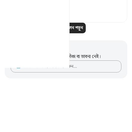
the ...
আরো দেখুন
৩
০
আরও প্রতিফলন পড়ুন
নোট এবং প্রতিফলন
এই পদটি সম্পর্কে আপনার কোনো টীকা বা ভাবনা নেই।
আপনার ভাবনাগুলো লিপিবদ্ধ করুন…
Notes