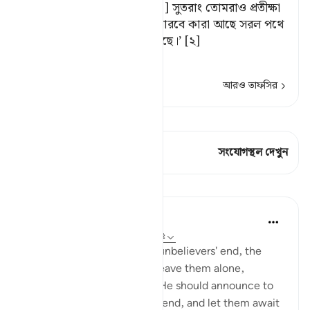
বল, ‘প্রত্যেকেই প্রতীক্ষা করছে[১] সুতরাং তোমরাও প্রতীক্ষা
কর। অতঃপর তোমরা জানতে পারবে কারা আছে সরল পথে
এবং কারা সৎপথ অবলম্বন করেছে।’ [২]
[১] অর্থাৎ, কা
…
আরও পড়ুন
আরও তাফসির
কিরাত দেখুন
এই শ্লোকে আছে 1 সংযোগস্থল
সংযোগস্থল দেখুন
পাঠ
In the Shade of the Quran
৩১ সপ্তাহ আগে
·
রেফারেন্সিং
আয়াহ ২০:১৩৫
As the surah describes the unbelievers' end, the
Prophet is commanded to leave them alone,
without grieving for them. He should announce to
them that he will await the end, and let them await