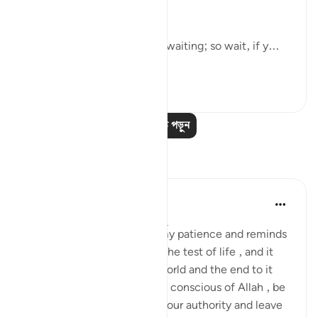
it as they wish:
"Say: Everyone is hopefully waiting; so wait, if y...
আরো দেখুন
০
০
আরও পাঠ পড়ুন
প্রতিফলন
Daniyal Altaf
২ বছর পূর্বে
·
রেফারেন্সিং
আয়াহ ২০:১৩৫
This specific verse boosts my patience and reminds
me of my purpose through the test of life , and it
reminds me of the mortal world and the end to it
that we can't escape. So be conscious of Allah , be
patient and try the best of your authority and leave