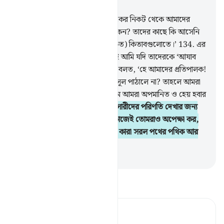
অধ্যায় ২০, পৃষ্ঠা ২৮৯, জুজ ১৬
133
.
তারা বলে, ‘সে তার প্রতিপালকের নিকট থেকে আমাদের
কাছে কোন নিদর্শন নিয়ে আসে না কেন? তাদের কাছে কি আসেনি
স্পষ্ট প্রমাণ যা ছিল পূর্ববর্তী (ওয়াহীকৃত) কিতাবগুলোতে।’
134
.
এর
(অর্থাৎ কোন নিদর্শন আসার) আগেই আমি যদি তাদেরকে ‘আযাব
দিয়ে ধ্বংস করে দিতাম তাহলে তারা বলত, ‘হে আমাদের প্রতিপালক!
তুমি আমাদের কাছে কেন একজন রসূল পাঠালে না? তাহলে আমরা
অবশ্যই তোমার নিদর্শন মেনে চলতাম আমরা অপমানিত ও হেয় হবার
আগেই।
135
.
বল, (ইসলামের অনুসারীদের পরিণতি দেখার জন্য
চারপাশের) সবাই অপেক্ষা করছে, কাজেই তোমরাও অপেক্ষা কর,
তাহলেই তোমরা জানতে পারবে যে, কারা সরল পথের পথিক আর
কারা সঠিক পথপ্রাপ্ত।
-
Taisirul Quran
তাফসীর পড়ুন
Tafsir Ahsanul Bayaan