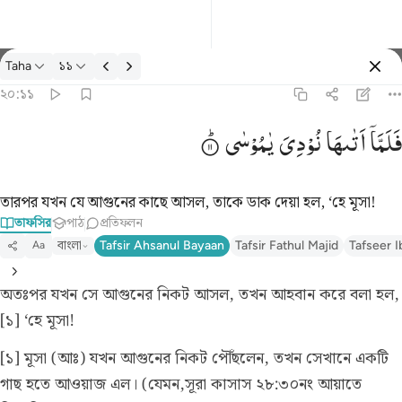
তাফসির: Taha ২০:১১
Taha
১১
প্রবেশ কর
২০:১১
فلما اتاها نودي يا موسى ١١
فَلَمَّاۤ
اَتٰىهَا
نُوْدِیَ
یٰمُوْسٰی
فَلَمَّآ أَتَىٰهَا نُودِىَ يَـٰمُوسَىٰٓ ١١
তারপর যখন যে আগুনের কাছে আসল, তাকে ডাক দেয়া হল, ‘হে মূসা!
তাফসির
পাঠ
প্রতিফলন
বাংলা
Tafsir Ahsanul Bayaan
Tafsir Fathul Majid
Tafseer I
Aa
অতঃপর যখন সে আগুনের নিকট আসল, তখন আহবান করে বলা হল,
[১] ‘হে মূসা!
[১] মূসা (আঃ) যখন আগুনের নিকট পৌঁছলেন, তখন সেখানে একটি
গাছ হতে আওয়াজ এল।
(যেমন,সূরা কাসাস ২৮:৩০নং আয়াতে