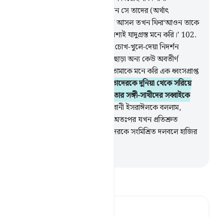
ইসরাঈলকে জিজ্ঞেস করে দেখ, যখন সে তাদের (অর্থাৎ
ফির‘আওন ও তার প্রধানদের) নিকট আসল তখন ফির‘আওন তাকে
বলল, ‘ওহে মূসা! আমি তোমাকে অবশ্যই যাদুগ্রস্ত মনে করি।’
102
.
মূসা বলল, ‘তুমি তো জান যে, এসব চোখ-খুলে-দেয়া নিদর্শন
আসমানসমূহ ও যমীনের প্রতিপালক ছাড়া অন্য কেউ অবতীর্ণ
করেনি, হে ফির‘আওন! আমি তো তোমাকে মনে করি এক ধ্বংসপ্রাপ্ত
লোক।’
103
.
অতঃপর ফিরআউন তাদেরকে দুনিয়া থেকে সরিয়ে
দিতে চাইল। তখন আমি তাকে আর তার সঙ্গী-সাথীদের সব্বাইকে
ডুবিয়ে মারলাম।
104
.
এরপর আমি বানী ইসরাঈলকে বললাম,
‘তোমরা যমীনের উপর বসবাস কর, অতঃপর যখন প্রতিশ্রুত
ক্বিয়ামাত আসবে তখন আমি তোমাদেরকে সংমিশ্রিত দলবলে হাজির
করব।’
-
Taisirul Quran
তাফসীর পড়ুন
Tafsir Ahsanul Bayaan