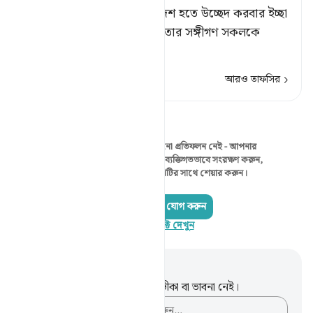
অতঃপর ফিরআউন তাদেরকে দেশ হতে উচ্ছেদ করবার ইচ্ছা
করল; তখন আমি ফিরআউন ও তার সঙ্গীগণ সকলকে
নিমজ্জিত করলাম ।
আরও তাফসির
প্রতিফলন
এই মুহূর্তে দেখানোর মতো কোনো প্রতিফলন নেই - আপনার
নিজের প্রতিফলন শুরু করুন এবং ব্যক্তিগতভাবে সংরক্ষণ করুন,
অথবা কুরআনরিফ্লেক্ট কমিউনিটির সাথে শেয়ার করুন।
একটি প্রতিফলন যোগ করুন
কুরআনরিফ্লেক্ট দেখুন
নোট এবং প্রতিফলন
এই পদটি সম্পর্কে আপনার কোনো টীকা বা ভাবনা নেই।
আপনার ভাবনাগুলো লিপিবদ্ধ করুন…