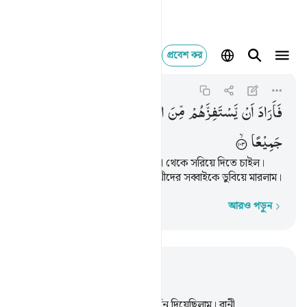
প্রবেশ কর
فاراد ان يستفزهم من 
Al-Isra
17:103
১৭:১০৩
فَاَرَادَ
اَنْ
یَّسْتَفِزَّهُمْ
مِّنَ
الْاَرْضِ
فَاَغْرَقْنٰهُ
وَمَنْ
مَّعَهٗ
جَمِیْعًا
অতঃপর ফিরআউন তাদেরকে দুনিয়া থেকে সরিয়ে দিতে চাইল।
তখন আমি তাকে আর তার সঙ্গী-সাথীদের সব্বাইকে ডুবিয়ে মারলাম।
আরও পড়ুন
শব্দে শব্দে
প্রাসঙ্গিকভাবে পড়ুন
অধ্যায় ১৭, পৃষ্ঠা ২৬৪, জুজ ১৫
101
.
আমি মূসাকে নয়টি স্পষ্ট নিদর্শন দিয়েছিলাম। বানী