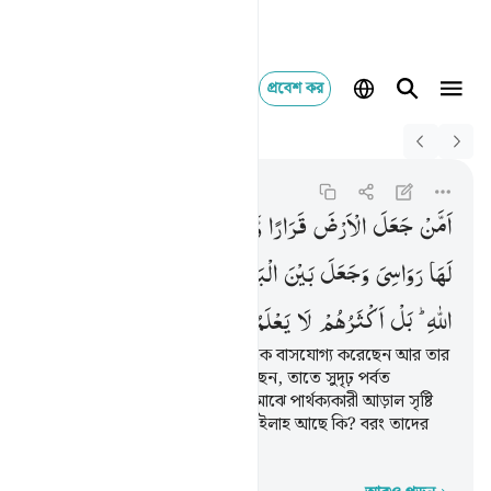
প্রবেশ কর
Switch Quran.com to
English
امن جعل الارض قرارا و
An-Naml
27:61
২৭:৬১
اَمَّنْ
جَعَلَ
الْاَرْضَ
قَرَارًا
وَّجَعَلَ
خِلٰلَهَاۤ
اَنْهٰرًا
وَّجَعَلَ
لَهَا
رَوَاسِیَ
وَجَعَلَ
بَیْنَ
الْبَحْرَیْنِ
حَاجِزًا ؕ
ءَاِلٰهٌ
مَّعَ
اللّٰهِ ؕ
بَلْ
اَكْثَرُهُمْ
لَا
یَعْلَمُوْنَ
নাকি তিনিই (শ্রেষ্ঠ) যিনি এই পৃথিবীকে বাসযোগ্য করেছেন আর তার
ফাঁকে ফাঁকে নদীনালা প্রবাহিত করেছেন, তাতে সুদৃঢ় পর্বত
সংস্থাপিত করেছেন এবং দু’ দরিয়ার মাঝে পার্থক্যকারী আড়াল সৃষ্টি
করেছেন; আল্লাহর সাথে অন্য কোন ইলাহ আছে কি? বরং তাদের
অধিকাংশই জানে না।