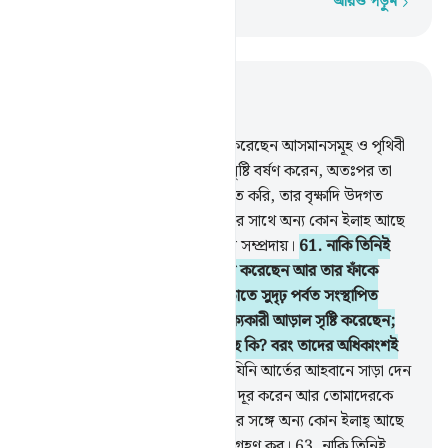
আরও পড়ুন
শব্দে শব্দে
প্রাসঙ্গিকভাবে পড়ুন
অধ্যায় ২৭, পৃষ্ঠা ৩৪৪, জুজ ২০
60
.
নাকি তিনিই (শ্রেষ্ঠ) যিনি সৃষ্টি করেছেন আসমানসমূহ ও পৃথিবী
এবং তোমাদের জন্য আকাশ থেকে বৃষ্টি বর্ষণ করেন, অতঃপর তা
দ্বারা আমি মনোরম উদ্যানরাজি উদগত করি, তার বৃক্ষাদি উদগত
করার ক্ষমতা তোমাদের নেই। আল্লাহর সাথে অন্য কোন ইলাহ আছে
কি? বরং তারা হচ্ছে এক ন্যায়-বিচ্যুত সম্প্রদায়।
61
.
নাকি তিনিই
(শ্রেষ্ঠ) যিনি এই পৃথিবীকে বাসযোগ্য করেছেন আর তার ফাঁকে
ফাঁকে নদীনালা প্রবাহিত করেছেন, তাতে সুদৃঢ় পর্বত সংস্থাপিত
করেছেন এবং দু’ দরিয়ার মাঝে পার্থক্যকারী আড়াল সৃষ্টি করেছেন;
আল্লাহর সাথে অন্য কোন ইলাহ আছে কি? বরং তাদের অধিকাংশই
জানে না।
62
.
নাকি তিনিই (শ্রেষ্ঠ) যিনি আর্তের আহবানে সাড়া দেন
যখন সে তাঁকে ডাকে এবং দুঃখ-কষ্ট দূর করেন আর তোমাদেরকে
পৃথিবীর উত্তরাধিকারী করেন? আল্লাহর সঙ্গে অন্য কোন ইলাহ্ আছে
কি? অতি সামান্য উপদেশই তোমরা গ্রহণ কর।
63
.
নাকি তিনিই