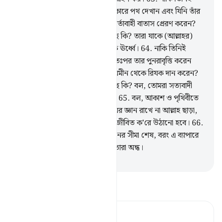
(শ্রেষ্ঠ) যিনি জল স্থলের গভীর অন্ধকারে পথ দেখান এবং যিনি তাঁর
(বৃষ্টিরূপী) অনুগ্রহের পূর্বক্ষণে শুভবার্তাবাহী বাতাস প্রেরণ করেন?
আল্লাহর সঙ্গে অন্য কোন ইলাহ্ আছে কি? তারা যাকে (আল্লাহর)
শরীক করে, আল্লাহ তা থেকে অনেক ঊর্ধ্বে।
64
.
নাকি তিনিই
(শ্রেষ্ঠ) যিনি সৃষ্টির সূচনা করেন, অতঃপর তার পুনরাবৃত্তি করেন
এবং যিনি তোমাদেরকে আসমান ও যমীন থেকে রিযক দান করেন?
আল্লাহর সাথে অন্য কোন ইলাহ্ আছে কি? বল, তোমরা সত্যবাদী
হলে তোমাদের প্রমাণপঞ্জি পেশ কর।
65
.
বল, আকাশ ও পৃথিবীতে
যারা আছে তারা কেউই অদৃশ্য বিষয়ের জ্ঞান রাখে না আল্লাহ ছাড়া,
আর তারা জানে না কখন তাদেরকে জীবিত ক’রে উঠানো হবে।
66
.
বরং আখিরাত সম্পর্কিত তাদের জ্ঞানের সীমা শেষ, বরং এ ব্যাপারে
তারা সন্দেহে আচ্ছন্ন বরং এ বিষয়ে তারা অন্ধ।
-
Taisirul Quran
তাফসীর পড়ুন
Tafsir Ahsanul Bayaan