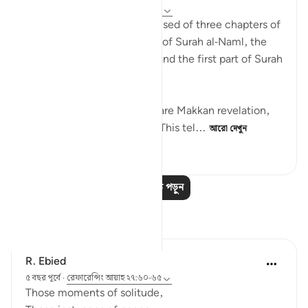
৩ বছর পূর্বে
·
রেফারেন্সিং
আয়াহ ২৭:৬০-৬৪
The twentieth juz’ is comprised of three chapters of
the Qur’an: the second half of Surah al-Naml, the
entirety of Surah al-Qasas, and the first part of Surah
al-Ankabut.
All three of these chapters are Makkan revelation,
revealed before the Hijrah. This tel...
আরো দেখুন
২৩
১
৩৪০
আরও পাঠ পড়ুন
প্রতিফলন
R. Ebied
৫ বছর পূর্বে
·
রেফারেন্সিং
আয়াহ ২৭:৬০-৬৫
Those moments of solitude,