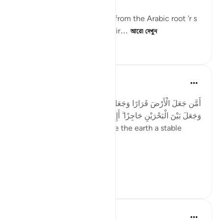
The term 'rawasi' is derived from the Arabic root 'r s
w,' which implies stability, fir...
আরো দেখুন
১১
০
৮০২
Taimiyyah Zubair
৪ বছর পূর্বে
·
রেফারেন্সিং
আয়াহ ২৭:৬১
أَمَّن جَعَلَ الْأَرْضَ قَرَارًا وَجَعَلَ خِلَالَهَا أَنْهَارًا وَجَعَلَ لَهَا رَوَاسِيَ
وَجَعَلَ بَيْنَ الْبَحْرَيْنِ حَاجِزًا ۗ أَإِلَٰهٌ مَّعَ اللَّهِ ۚ بَلْ أَكْثَرُهُمْ لَا يَعْلَمُونَ
...Is He [not best] who made the earth a stable
ground…
Meaning, wh...
আরো দেখুন
২২
২
২৭৫
Abdul Nasir Jangda