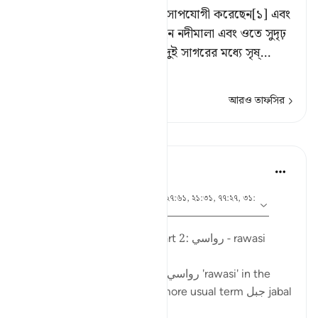
কিংবা তিনি, যিনি পৃথিবীকে বাসোপযোগী করেছেন[১] এবং
ওর মাঝে মাঝে প্রবাহিত করেছেন নদীমালা এবং ওতে সুদৃঢ়
পর্বতমালা স্থাপন করেছেন এবং দুই সাগরের মধ্যে সৃষ্
…
আরও পড়ুন
আরও তাফসির
পাঠ
Ola Shoubaki
৩ বছর পূর্বে
·
আয়াহ ৪১:১০, ১৫:১৯, ১৩:৩, ২৭:৬১, ২১:৩১, ৭৭:২৭, ৩১:
রেফারেন্সিং
১০, ৫০:৭, ১৬:১৫
পোস্ট করা হয়েছে
Arabic Gems
Mountains in the Qur'an - part 2: رواسي - rawasi
Mountains are described as رواسي 'rawasi' in the
Qur'an - as opposed to the more usual term جبل jabal
- in nine verses.