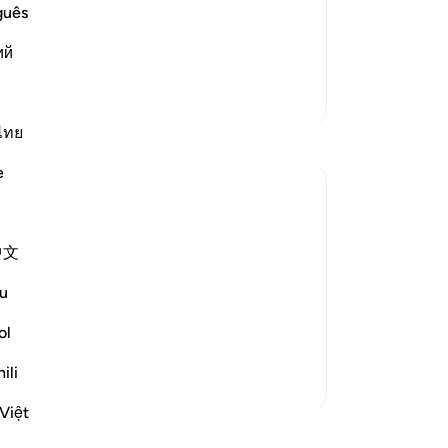
অন্যথা আতিথ্য তো তাকেই বলা হয়, যা অতিথির
পান
guês
فَبَشِّرْهُمْ بِعَذَابٍ أَلِ}
মত
ий
 ইমরান ৩:২১)
-
Ta
আরও পড়ুন
আরও তাফসির
নো
ไทย
এই 
e
 the question posed by the people on the
中文
rated sense of incredulity:
u
ns will indeed be gathered together...
ol
ili
Việt
ুন