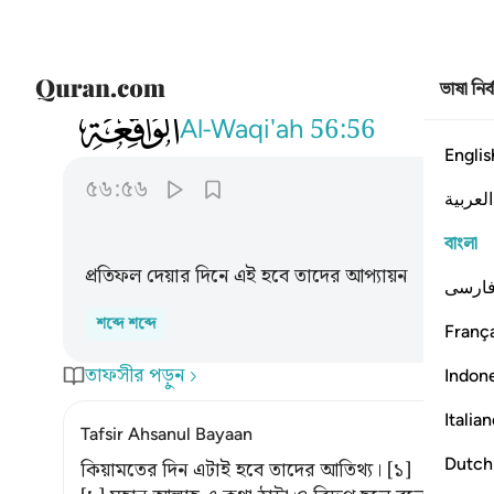
ভাষা নির
056
هاذا نزلهم يوم الدين ٥٦
Al-Waqi'ah
56:56
Englis
৫৬:৫৬
العربية
বাংলা
প্রতিফল দেয়ার দিনে এই হবে তাদের আপ্যায়ন
ارسی
শব্দে শব্দে
França
তাফসীর পড়ুন
Indon
Italia
Tafsir Ahsanul Bayaan
Dutch
কিয়ামতের দিন এটাই হবে তাদের আতিথ্য। [১]