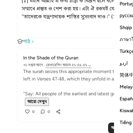
[১] মহান আল্লাহ এ কথা ঠাট্টা ও বিদ্রূপ ছলে বলেছেন। 
Portu
সম্মানে প্রস্তুত ও পেশ করা হয়। এটা ঐ রকমই যেমন কোন কোন স্থানে বলেছেন {يْمٍ
русск
"তাদেরকে যন্ত্রণাদায়ক শাস্তির সুসংবাদ দাও।"
(সূরা আলে
Shqip
ภาษา
পাঠ
Türkç
In the Shade of the Quran
اردو
৩১ সপ্তাহ আগে
·
রেফারেন্সিং
আয়াহ ৫৬:৪৯-৫৬
The surah seizes this appropriate moment to answer
简体
left in Verses 47-48, which they unfold in an exagge
Melay
"Say: All people of the earliest and latest generatio
Españ
আরো দেখুন
Kiswah
০
০
Tiếng 
আরও পাঠ পড়