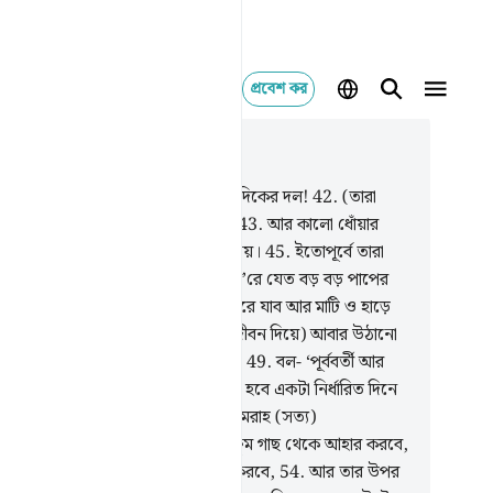
প্রবেশ কর
াসঙ্গিকভাবে পড়ুন
যায় ৫৬, পৃষ্ঠা ৪৮২, জুজ ২৭
.
আর বাম দিকের দল, কত হতভাগ্য বামদিকের দল!
42
.
(তারা
বে) অত্যধিক গরম হাওয়া, ফুটন্ত পানি
43
.
আর কালো ধোঁয়ার
ায়,
44
.
যা শীতলও নয়, তৃপ্তিদায়কও নয়।
45
.
ইতোপূর্বে তারা
 বিলাসে মত্ত ছিল,
46
.
আর অবিরাম ক’রে যেত বড় বড় পাপের
জ,
47
.
আর তারা বলত- ‘আমরা যখন মরে যাব আর মাটি ও হাড়ে
িণত হব, তখন কি আমাদেরকে (নতুন জীবন দিয়ে) আবার উঠানো
ে?
48
.
আর আমাদের বাপদাদাদেরকেও?
49
.
বল- ‘পূর্ববর্তী আর
র্তী
50
.
অবশ্যই সকলকে একত্রিত করা হবে একটা নির্ধারিত দিনে
(আল্লাহর) জানা আছে।
51
.
তখন হে গুমরাহ (সত্য)
্যাখ্যানকারীরা!
52
.
তোমরা অবশ্যই জাক্কুম গাছ থেকে আহার করবে,
.
তা দিয়ে তোমরা তোমাদের পেট ভর্তি করবে,
54
.
আর তার উপর