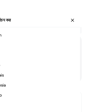
্বাচন কর
প্রবেশ কর
প্র
h
অধ্
41
هٰذَا
نُزُلُهُمْ
یَوْمَ
الدِّیْنِ
থাক
ছায়
ভোগ
ف
কা
আরও পড়ুন
is
পর
হব
esia
পরব
যা 
no
প্রত
53