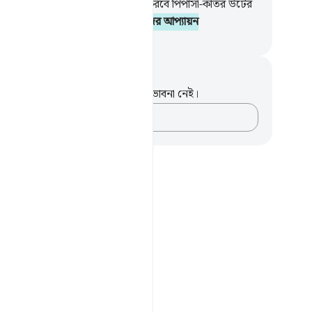
 করবে ফুটন্ত পানি,
55
.
আর তা পান করবে পিপাসা-কাতর উটের
56
.
প্রতিফল দেয়ার দিনে এই হবে তাদের আপ্যায়ন
isirul Quran
ট এবং প্রতিফলন
পদটি সম্পর্কে আপনার কোনো টীকা বা ভাবনা নেই।
আপনার ভাবনাগুলো লিপিবদ্ধ করুন…