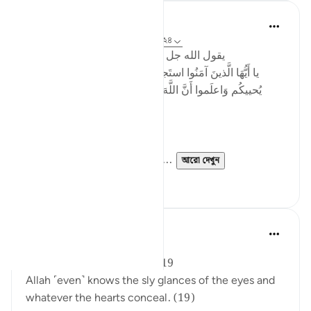
Mo Alaa
২ বছর পূর্বে
·
রেফারেন্সিং
আয়াহ ৪০:১৯, ৮:২৪
‏ يقول الله جل جلاله في سورة الانفال الاية ٢٤
يا أَيُّهَا الَّذينَ آمَنُوا استَجيبوا لِلَّهِ وَلِلرَّسولِ إِذا دَعاكُم لما
يُحييكُم وَاعلَموا أَنَّ اللَّهَ يَحولُ بَينَ المَرءِ وَقَلبِهِ وَأَنَّهُ إِلَيهِ
تُحشَرونَ
English (Saheeh):
(24) O you who have believ...
আরো দেখুন
৪
১
Rifaie Tammas
২ বছর পূর্বে
·
রেফারেন্সিং
আয়াহ ৪০:১৯
Chapter 40 : Ghafir, Verse: 19
Allah ˹even˺ knows the sly glances of the eyes and
whatever the hearts conceal. (19)