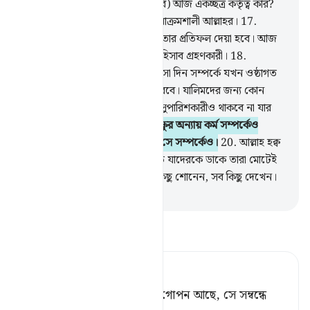
থাকবে না। (সেদিন ঘোষণা দেয়া হবে) আজ একচ্ছত্র কর্তৃত্ব কার?
(উত্তর আসবে) এক ও একক মহাপরাক্রমশালী আল্লাহর।
17
.
প্রত্যেক ব্যক্তি যে কর্ম করেছে আজ তার প্রতিফল দেয়া হবে। আজ
নেই কোন যুলম। আল্লাহ অতি দ্রুত হিসাব গ্রহণকারী।
18
.
তাদেরকে সতর্ক কর সেই ঘনিয়ে আসা দিন সম্পর্কে যখন ওষ্ঠাগত
প্রাণ নিয়ে তারা দুঃখ-কষ্ট সংবরণ করবে। যালিমদের জন্য কোন
অন্তরঙ্গ বন্ধু থাকবে না, এমন কোন সুপারিশকারীও থাকবে না যার
কথা গ্রহণ করা হবে।
19
.
আল্লাহ চক্ষুর অন্যায় কর্ম সম্পর্কেও
অবগত, আর অন্তর যা গোপন করে সে সম্পর্কেও।
20
.
আল্লাহ হক্ব
বিচার করেন। তারা আল্লাহর পরিবর্তে যাদেরকে ডাকে তারা মোটেই
বিচার করতে পারে না। আল্লাহ সব কিছু শোনেন, সব কিছু দেখেন।
-
Taisirul Quran
তাফসীর পড়ুন
Tafsir Ahsanul Bayaan
চক্ষুর চোরা চাহনি ও অন্তরে যা গোপন আছে, সে সম্বন্ধে