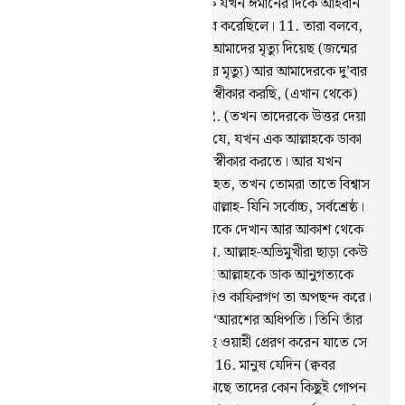
ক্ষোভ অধিক, (কেননা) তোমাদেরকে যখন ঈমানের দিকে আহবান
করা হয়েছিল, তখন তোমরা অস্বীকার করেছিলে।
11
.
তারা বলবে,
হে আমাদের প্রতিপালক! তুমি দু’বার আমাদের মৃত্যু দিয়েছ (জন্মের
আগের মৃত অবস্থা আর জীবন শেষের মৃত্যু) আর আমাদেরকে দু’বার
জীবন দিয়েছ। আমরা আমাদের পাপ স্বীকার করছি, (এখান থেকে)
বের হওয়ার কোন পথ আছে কি?
12
.
(তখন তাদেরকে উত্তর দেয়া
হবে) তোমাদের এ শাস্তির কারণ এই যে, যখন এক আল্লাহকে ডাকা
হত, তখন তোমরা তা মেনে নিতে অস্বীকার করতে। আর যখন
অন্যদেরকে তাঁর অংশীদার গণ্য করা হত, তখন তোমরা তাতে বিশ্বাস
স্থাপন করতে। হুকুম দেয়ার মালিক আল্লাহ- যিনি সর্বোচ্চ, সর্বশ্রেষ্ঠ।
13
.
তিনি তাঁর নিদর্শনাবলী তোমাদেরকে দেখান আর আকাশ থেকে
তোমাদের জন্য রিযক অবতীর্ণ করেন. আল্লাহ-অভিমুখীরা ছাড়া কেউ
উপদেশ গ্রহণ করে না।
14
.
কাজেই আল্লাহকে ডাক আনুগত্যকে
একমাত্র তাঁরই জন্য নিদিষ্ট করো, যদিও কাফিরগণ তা অপছন্দ করে।
15
.
তিনি সর্বোচ্চ মর্যাদার অধিকারী, ‘আরশের অধিপতি। তিনি তাঁর
নির্দেশে তাঁর বান্দাদের যার প্রতি ইচ্ছে ওয়াহী প্রেরণ করেন যাতে সে
সাক্ষাতের দিন সম্পর্কে সতর্ক করে।
16
.
মানুষ যেদিন (ক্ববর
থেকে) বের হয়ে আসবে, আল্লাহর কাছে তাদের কোন কিছুই গোপন