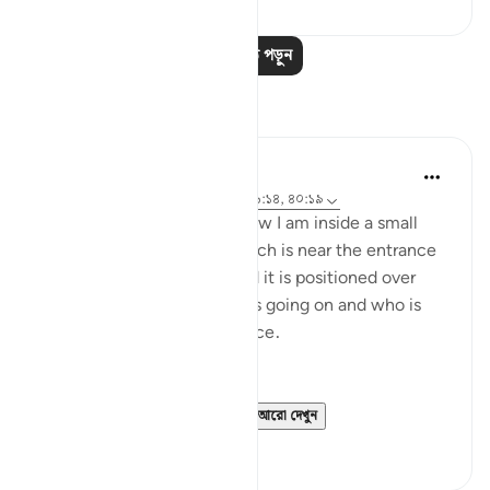
আরও পাঠ পড়ুন
প্রতিফলন
Rayaan Shafi
২ বছর পূর্বে
·
রেফারেন্সিং
আয়াহ ৪৯:১৮, ৯৬:১৪, ৪০:১৯
As a security guard, right now I am inside a small
outdoor security booth, which is near the entrance
of a large car workshop, and it is positioned over
here so that I can see what's going on and who is
entering and exiting the place.
Right now the gates are...
আরো দেখুন
৩২
১৪