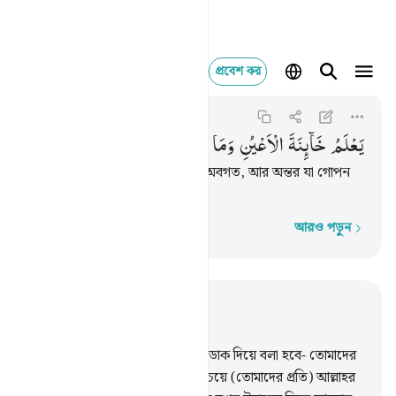
প্রবেশ কর
يعلم خاينة الاعين و
Ghafir
40:19
৪০:১৯
یَعْلَمُ
خَآىِٕنَةَ
الْاَعْیُنِ
وَمَا
تُخْفِی
الصُّدُوْرُ
আল্লাহ চক্ষুর অন্যায় কর্ম সম্পর্কেও অবগত, আর অন্তর যা গোপন
করে সে সম্পর্কেও।
আরও পড়ুন
শব্দে শব্দে
প্রাসঙ্গিকভাবে পড়ুন
অধ্যায় ৪০, পৃষ্ঠা ৪২২, জুজ ২৪
10
.
যারা কুফুরী করেছিল তাদেরকে ডাক দিয়ে বলা হবে- তোমাদের
নিজেদের প্রতি তোমাদের ক্ষোভের চেয়ে (তোমাদের প্রতি) আল্লাহর