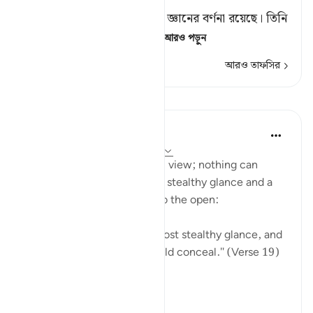
তিনি অবহিত। [১]
[১] এতে মহান আল্লাহর পরিপূর্ণ জ্ঞানের বর্ণনা রয়েছে। তিনি
সকল বস্তুরই জ্ঞান রাখেন; ত
…
আরও পড়ুন
আরও তাফসির
পাঠ
In the Shade of the Quran
৩১ সপ্তাহ আগে
·
রেফারেন্সিং
আয়াহ ৪০:১৯
The unbelievers stand in full view; nothing can
conceal their reality. Even a stealthy glance and a
heart's secret is brought into the open:
"God is well aware of the most stealthy glance, and
of everything the heart would conceal." (Verse 19)
An eye looking...
আরো দেখুন
০
০