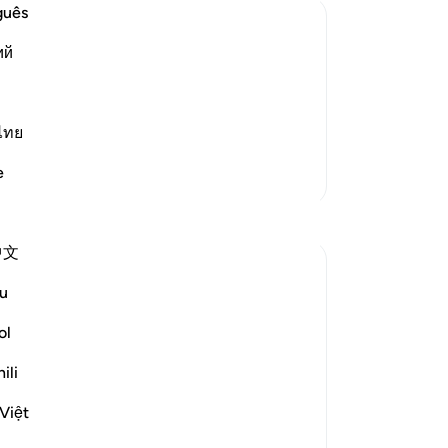
পাব
guês
করছ
ий
হতে
ছ, যিনি তোমাকে সৃষ্টি করেছেন মাটি হতে ও পরে
]
38
কে ওয়ায ও নসীহতের ভঙ্গিমায় বুঝাতে লাগল যে,
আম
তোম
 ম
…
ไทย
আরও পড়ুন
করে
e
আরও তাফসির
তু
প্র
প্রতিফলন
আর
中文
ফলে
Muniba Ansari
যাব
u
২১ সপ্তাহ আগে
·
রেফারেন্সিং
আয়াহ ১৮:৩৪, ১৮:৩৭
ফস
SubhanAllah, it is already the last Friday of
মলত
ol
Ramadan. I wanted to share a benefit
‘হা
from Surah Al-Kahf that I learned 2
ili
আর 
Ramadans ago, and I get reminded of it
নি
Việt
every Friday when I read it.
ক্ষ