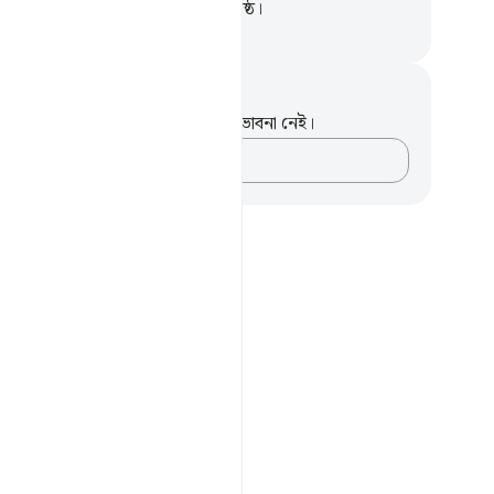
ৃষ্ট, আর সফল পরিণাম দানে তিনিই শ্রেষ্ঠ।
isirul Quran
ট এবং প্রতিফলন
পদটি সম্পর্কে আপনার কোনো টীকা বা ভাবনা নেই।
আপনার ভাবনাগুলো লিপিবদ্ধ করুন…