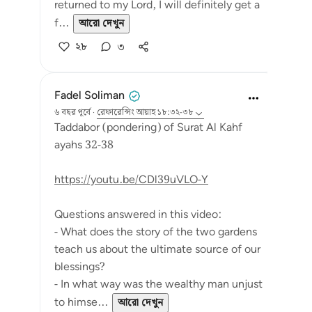
returned to my Lord, I will definitely get a
f...
আরো দেখুন
২৮
৩
Fadel Soliman
৬ বছর পূর্বে
·
রেফারেন্সিং
আয়াহ ১৮:৩২-৩৮
Taddabor (pondering) of Surat Al Kahf
ayahs 32-38
https://youtu.be/CDl39uVLO-Y
Questions answered in this video:
- What does the story of the two gardens
teach us about the ultimate source of our
blessings?
- In what way was the wealthy man unjust
to himse...
আরো দেখুন