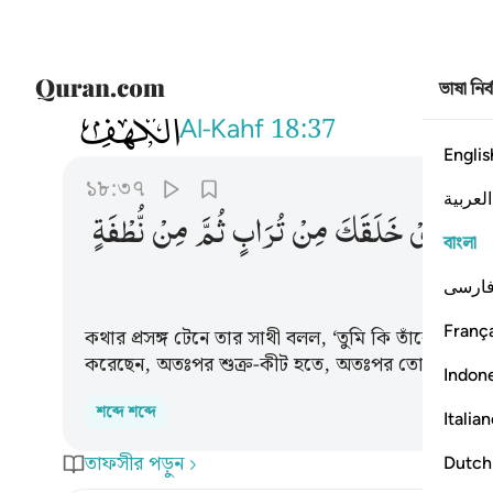
ভাষা নির
018
قال له صاحبه وهو يحاوره اكفرت بالذ
Al-Kahf
18:37
Englis
১৮:৩৭
العربية
َ
بِالَّذِیْ
خَلَقَكَ
مِنْ
تُرَابٍ
ثُمَّ
مِنْ
نُّطْفَةٍ
বাংলা
ارسی
França
কথার প্রসঙ্গ টেনে তার সাথী বলল, ‘তুমি কি তাঁকে অস্বীক
করেছেন, অতঃপর শুক্র-কীট হতে, অতঃপর তোমাকে পূর্ণাঙ্গ
Indon
শব্দে শব্দে
Italia
তাফসীর পড়ুন
Dutch