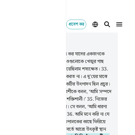
প্রবেশ কর
াসঙ্গিকভাবে পড়ুন
যায় ১৮, পৃষ্ঠা ২৬৮, জুজ ১৫
.
তুমি তাদের কাছে দু’ব্যক্তির দৃষ্টান্ত বর্ণনা কর যাদের একজনকে
 দিয়েছিলাম দু’টি আঙ্গুরের বাগান, আর ওগুলোকে খেজুর গাছ
ে ঘিরে দিয়েছিলাম আর ও দু’টির মাঝে দিয়েছিলাম শষ্যক্ষেত।
33
.
টো বাগানই ফল দিত, এতে এতটুকু ত্রুটি করত না। এ দু’য়ের মাঝে
 ঝর্ণাধারা প্রবাহিত করেছিলাম।
34
.
লোকটির উৎপাদন ছিল প্রচুর।
িন কথাবার্তা বলার সময় সে তার প্রতিবেশীকে বলল, ‘আমি সম্পদে
া হতে শ্রেষ্ঠ, আর জনবলে তোমা হতে শক্তিশালী।’
35
.
নিজের
তি যুলম করে সে তার বাগানে প্রবেশ করল। সে বলল, ‘আমি ধারণা
 না যে, এটা কোনদিন ধ্বংস হয়ে যাবে।
36
.
আমি মনে করি না যে
ামাত হবে। আর যদি আমাকে আমার প্রতিপালকের কাছে ফিরিয়ে
া হয়ই, তাহলে অবশ্য অবশ্যই আমি পরিবর্তে আরো উৎকৃষ্ট স্থান