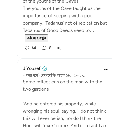
of the youths of the Cave)
The youths of the Cave taught us the
importance of keeping with good
company. 'Tadarrus' not of recitation but
Tadarrus of Good Deeds need to...
আরো দেখুন
১৫
৪
J Yousef
৩ বছর পূর্বে
·
রেফারেন্সিং
আয়াহ ১৮:৩৫-৩৮
Some reflections on the man with the
two gardens
'And he entered his property, while
wronging his soul, saying, 'I do not think
this will ever perish, nor do I think the
Hour will ˹ever˺ come. And if in fact I am