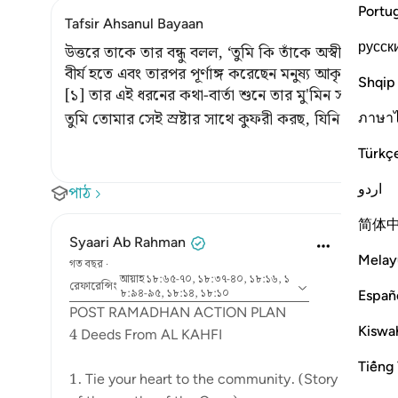
Portu
Tafsir Ahsanul Bayaan
русск
উত্তরে তাকে তার বন্ধু বলল, ‘তুমি কি তাঁকে অস্বীকার কর
বীর্য হতে এবং তারপর পূর্ণাঙ্গ করেছেন মনুষ্য আকৃতিতে? [১
Shqip
[১] তার এই ধরনের কথা-বার্তা শুনে তার মু'মিন সাথী তা
তুমি তোমার সেই স্রষ্টার সাথে কুফরী করছ, যিনি তোমাকে
ภาษา
Türkç
اردو
পাঠ
简体
Syaari Ab Rahman
Melay
গত বছর
·
আয়াহ ১৮:৬৫-৭০, ১৮:৩৭-৪০, ১৮:১৬, ১
রেফারেন্সিং
Españ
৮:৯৪-৯৫, ১৮:১৪, ১৮:১০
POST RAMADHAN ACTION PLAN
Kiswah
4 Deeds From AL KAHFI
Tiếng 
1. Tie your heart to the community. (Story