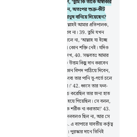
।
37
.
কথার প্রসঙ্গ টেনে তার সাথী বলল, ‘তুমি কি তাঁকে অস্বীকার
 যিনি তোমাকে মাটি থেকে সৃষ্টি করেছেন, অতঃপর শুক্র-কীট
, অতঃপর তোমাকে পূর্ণাঙ্গ দেহসম্পন্ন মানুষ বানিয়ে দিয়েছেন?
.
(আর আমার ব্যাপারে কথা হল) সেই আল্লাহই আমার প্রতিপালক,
ি কাউকে আমার প্রতিপালকের শরীক করব না।
39
.
তুমি যখন
ার বাগানে প্রবেশ করলে তখন কেন বললে না, ‘আল্লাহ যা ইচ্ছে
ছেন (তা-ই হয়েছে), আল্লাহ ছাড়া কারো কোন শক্তি নেই। যদিও
মি আমাকে ধনে-জনে তোমার চেয়ে কম দেখ,
40
.
সম্ভবতঃ আমার
তিপালক আমাকে তোমার বাগান অপেক্ষাও উত্তম কিছু দান করবেন
 তোমার বাগানের উপর আসমান হতে কোন বিপদ পাঠিয়ে দিবেন,
 তা শূন্য ময়দানে পরিণত হবে।
41
.
কিংবা তার পানি ভূ-গর্ভে চলে
ে, ফলে তুমি কক্ষনো তার খোঁজ পাবে না।’
42
.
ধ্বংস তার ফল-
লকে ঘিরে ফেলল আর তাতে সে যা খরচ করেছিল তার জন্য হাত
ে লাগল। তা ছিন্ন ভিন্ন অবস্থায় ভূমিসাৎ হয়ে গিয়েছিল। সে বলল,
য়, আমি যদি আমার রব্ব-এর সাথে কাউকে শরীক না করতাম!’
43
.
আল্লাহ ছাড়া তাকে সাহায্য করার কোন দলবলও ছিল না, আর সে
জেও এর মোকাবিলা করতে পারল না।
44
.
এ ব্যাপারে যাবতীয় কর্তৃত্ব
মতা সেই সত্যিকার আল্লাহর জন্যই নির্দিষ্ট। পুরস্কার দানে তিনিই