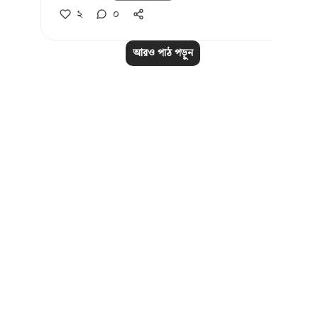
২
০
আরও পাঠ পড়ুন
Notes
placeholders
close