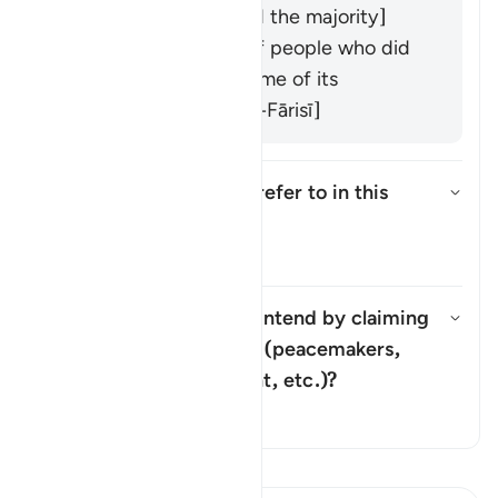
ʿAbbās, Mujāhid, and the majority]
It refers to a group of people who did
not yet exist at the time of its
revelation. [Salman al-Fārisī]
What does "corruption" refer to in this
verse?
উত্তর টগল করুন What does "corrup
তাফসির
What do the hypocrites intend by claiming
that they are
"muṣliḥūn"
(peacemakers,
উত্তর টগল করুন What do the hypo
those putting things right, etc.)?
তাফসির
তাফসীর পড়ুন