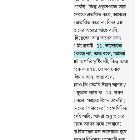
এবং আখেরাতের দিনের প্রতি ঈমান এনেছি’’ কিন্তু প্রকৃতপক্ষে তারা
মু’মিন নয়।
9
.
তারা আল্লাহ ও মু’মিনদেরকে প্রতারিত করে, আসলে
তারা নিজেদেরকে ছাড়া অন্য কাউকে প্রতারিত করে না, কিন্তু এটা
তারা উপলব্ধি করতে পারে না।
10
.
তাদের অন্তরে আছে ব্যাধি,
অতঃপর আল্লাহ তাদের ব্যাধি বাড়িয়ে দিয়েছেন আর তাদের জন্য
রয়েছে যন্ত্রণাদায়ক শাস্তি, কারণ তারা মিথ্যেবাদী।
11
.
তাদেরকে
যখন বলা হয়, ‘পৃথিবীতে ফাসাদ সৃষ্টি করো না’; তারা বলে, ‘আমরা
তো সংশোধনকারী’।
12
.
মূলতঃ তারাই অশান্তি সৃষ্টিকারী, কিন্তু তারা
তা বুঝতে পারে না।
13
.
যখন তাদেরকে বলা হয়, যে সব লোক
ঈমান এনেছে তাদের মতো তোমরাও ঈমান আন, তারা বলে,
‘নির্বোধেরা যেমন ঈমান এনেছে, আমরাও কি তেমনি ঈমান আনব’?
আসলে তারাই নির্বোধ, কিন্তু তারা তা’ বুঝতে পারে না।
14
.
যখন
তারা মু’মিনদের সংস্পর্শে আসে তখন বলে, ‘আমরা ঈমান এনেছি’;
আর যখন তারা নিভৃতে তাদের শয়ত্বানদের (সর্দারদের) সঙ্গে মিলিত
হয় তখন বলে, ‘আমরা তোমাদের সাথেই আছি, আমরা শুধু তাদের
সঙ্গে ঠাট্টা-তামাশা করি মাত্র’।
15
.
আল্লাহ তাদের সঙ্গে (জবাবে)
উপহাস করেন এবং তাদের অবাধ্যতায় বিভ্রান্তের মত তাদেরকে ঘুরে
মরার অবকাশ দেন।
16
.
তারাই হিদায়াতের বিনিময়ে গোমরাহী ক্রয়