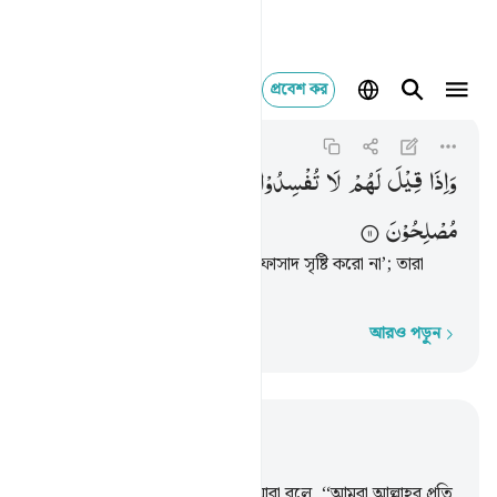
প্রবেশ কর
واذا قيل لهم لا تفسدوا
Al-Baqarah
2:11
২:১১
وَاِذَا
قِیْلَ
لَهُمْ
لَا
تُفْسِدُوْا
فِی
الْاَرْضِ ۙ
قَالُوْۤا
اِنَّمَا
نَحْنُ
مُصْلِحُوْنَ
তাদেরকে যখন বলা হয়, ‘পৃথিবীতে ফাসাদ সৃষ্টি করো না’; তারা
বলে, ‘আমরা তো সংশোধনকারী’।
আরও পড়ুন
শব্দে শব্দে
প্রাসঙ্গিকভাবে পড়ুন
অধ্যায় ২, পৃষ্ঠা ৩, জুজ ১
8
.
মানুষের মধ্যে এমন লোক আছে যারা বলে, ‘‘আমরা আল্লাহর প্রতি