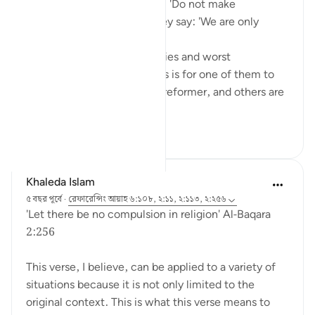
And when it is said to them: 'Do not make
corruption on the earth,' they say: 'We are only
reformers.'
One of the greatest calamities and worst
characteristics of hypocrites is for one of them to
stand out and say: I am the reformer, and others are
corrupt! He...
আরো দেখুন
১৫
২
Khaleda Islam
৫ বছর পূর্বে
·
রেফারেন্সিং
আয়াহ ৬:১০৮, ২:১১, ২:১১৩, ২:২৫৬
'Let there be no compulsion in religion' Al-Baqara
2:256
This verse, I believe, can be applied to a variety of
situations because it is not only limited to the
original context. This is what this verse means to