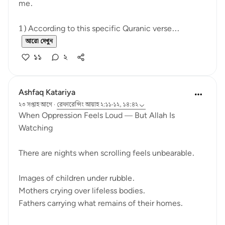
me.
1) According to this specific Quranic verse...
আরো দেখুন
১১
২
Ashfaq Katariya
২৩ সপ্তাহ আগে
·
রেফারেন্সিং
আয়াহ ২:১১-১২, ১৪:৪২
When Oppression Feels Loud — But Allah Is
Watching
There are nights when scrolling feels unbearable.
Images of children under rubble.
Mothers crying over lifeless bodies.
Fathers carrying what remains of their homes.