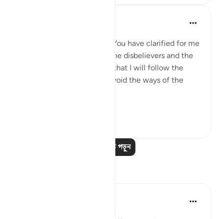
Salah Soltan
৮ বছর পূর্বে
·
রেফারেন্সিং
আয়াহ ২:৫-১৬
I love You, O Lord because You have clarified for me
the ways of the believers, the disbelievers and the
hypocrites. I pledge to You that I will follow the
ways of the believers and avoid the ways of the
hypocrites and disbelievers.
#Ohebok_Rabi
১৩
০
আরও পাঠ পড়ুন
প্রতিফলন
Dr. Akram Kassab
গত বছর
·
রেফারেন্সিং
আয়াহ ২:১১