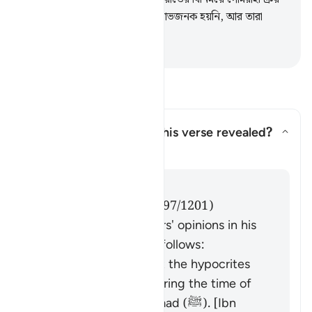
করেছে, কিন্তু তাতে তাদের ব্যবসা লাভজনক হয়নি, আর তারা
সৎপথপ্রাপ্তও নয়।
-
Taisirul Quran
প্রশ্ন ও উত্তর পড়ুন
Concerning whom was this verse revealed?
উত্তর টগল করুন Concerning who
তাফসির
উত্তর
Imām Ibn al-Jawzī (d. 597/1201)
summarized the scholars' opinions in his
book "Zād al-Masīr" as follows:
It was revealed about the hypocrites
who were present during the time of
the Prophet Muḥammad (ﷺ). [Ibn