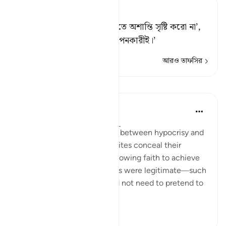
Tafsir Ahsanul Bayaan
তাদেরকে যখন বলা হয়, ‘পৃথিবীতে অশান্তি সৃষ্টি করো না’,
তারা বলে, ‘আমরা তো শান্তি স্থাপনকারীই।’
আরও তাফসির
পাঠ
Jasser Auda
৩৮ সপ্তাহ আগে
·
রেফারেন্সিং
আয়াহ ২:১১
There is a close relationship between hypocrisy and
corruption on earth. Hypocrites conceal their
disbelief while outwardly showing faith to achieve
personal gains. If these gains were legitimate—such
as lawful trade—they would not need to pretend to
be believ...
আরো দেখুন
১০
০