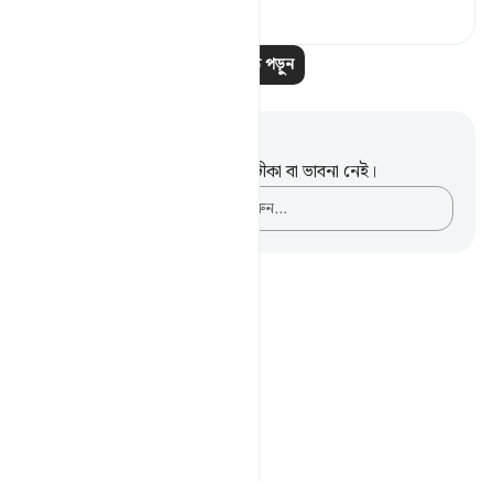
০
০
১৩৪
আরও পাঠ পড়ুন
নোট এবং প্রতিফলন
এই পদটি সম্পর্কে আপনার কোনো টীকা বা ভাবনা নেই।
আপনার ভাবনাগুলো লিপিবদ্ধ করুন…
Notes
placeholders
close