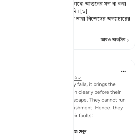
আমি ওদেরকে কাটা শস্য ও নিভানো আগুনের মত না করা
পর্যন্ত ওদের এ আর্তনাদ স্তব্ধ হয়নি। [১]
[১] যতক্ষণ জীবনের স্পন্দন ছিল তারা নিজেদের অত্যাচারের
কথা স্বীকা
…
আরও পড়ুন
আরও তাফসির
পাঠ
In the Shade of the Quran
৩১ সপ্তাহ আগে
·
রেফারেন্সিং
আয়াহ ২১:১৪-১৫
When God's judgment finally falls, it brings the
reality of the human situation clearly before their
eyes, leaving no means of escape. They cannot run
away from or flee God's punishment. Hence, they
change tactic and admit their faults:
"They said: Woe betide...
আরো দেখুন