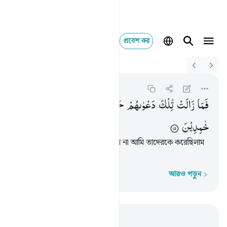
প্রবেশ কর
Switch Quran.com to
English
فما زالت تلك دعواهم ح
Al-Anbiya
21:15
২১:১৫
فَمَا
زَالَتْ
تِّلْكَ
دَعْوٰىهُمْ
حَتّٰی
جَعَلْنٰهُمْ
حَصِیْدًا
خٰمِدِیْنَ
তাদের এ আর্তনাদ বন্ধ হয়নি যতক্ষণ না আমি তাদেরকে করেছিলাম
কাটা শস্য ও নিভানো আগুনের মত।
আরও পড়ুন
শব্দে শব্দে
প্রাসঙ্গিকভাবে পড়ুন