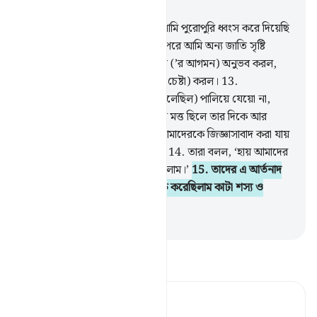
অধ্যায় ২১, পৃষ্ঠা ২৯১, জুজ ১৭
11
.
কত জনপদ ছিল যেগুলোকে আমি পুরোপুরি ধ্বংস করে দিয়েছি
যার অধিবাসীরা ছিল যালিম। তাদের পরে আমি অন্য জাতি সৃষ্টি
করেছি।
12
.
তারা যখন আমার শাস্তি (’র আগমন) অনুভব করল,
তখন তারা তাত্থেকে পালিয়ে যেতে (চেষ্টা) করল।
13
.
(ফেরেশতারা তাদেরকে ঠাট্টা করে বলেছিল) পালিয়ে যেয়ো না,
ফিরে এসো তোমরা যে ভোগ-বিলাসে মত্ত ছিলে তার দিকে আর
তোমাদের আবাসগুলোতে, যাতে তোমাদেরকে জিজ্ঞাসাবাদ করা যায়
(‘আযাবের রূপটা কেমন দেখলে?)।
14
.
তারা বলল, ‘হায় আমাদের
দুর্ভাগ্য! আমরা সত্যিই অন্যায়কারী ছিলাম।’
15
.
তাদের এ আর্তনাদ
বন্ধ হয়নি যতক্ষণ না আমি তাদেরকে করেছিলাম কাটা শস্য ও
নিভানো আগুনের মত।
-
Taisirul Quran
তাফসীর পড়ুন
Tafsir Ahsanul Bayaan