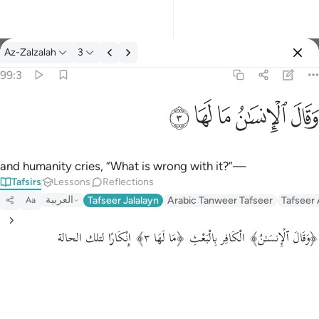
Tafsir: Az-Zalzalah 99:3
Az-Zalzalah
3
Sign in
99:3
وقال الانسان ما لها ٣
ﱾ
ﱿ
ﲀ
ﲁ
ﲂ
وَقَالَ ٱلْإِنسَـٰنُ مَا لَهَا ٣
and humanity cries, “What is wrong with it?”—
Tafsirs
Lessons
Reflections
العربية
Tafseer Jalalayn
Arabic Tanweer Tafseer
Tafseer
Aa
﴿وَقَالَ ٱلۡإِنسَـٰنُ﴾ الْكَافِر بِالْبَعْثِ ﴿مَا لَهَا ٣﴾ إِنْكَارًا لتلك الحالة