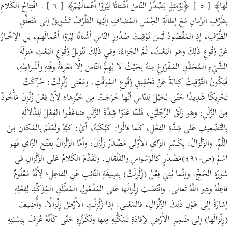
لَها﴾ [ ٥ ] ﴿يَوْمَئِذٍ يَصْدُرُ النّاسُ أشْتاتًا لِيُرَوْا أعْمالَهُمْ﴾ [ ٦ ] . افْتِتاحُ الكَلامِ
بِظَرْفِ الزَّمانِ مَعَ إطالَةِ الجُمَلِ المُضافِ إلَيْها الظَّرْفُ تَشْوِيقٌ إلى مُتَعَلِّقِ
الظَّرْفِ، إذِ المَقْصُودُ لَيْسَ تَوْقِيتَ صُدُورِ النّاسِ أشْتاتًا لِيُرَوْا أعْمالَهم، بَلِ الإخْبارُ
عَنْ وُقُوعِ ذَلِكَ وهو البَعْثُ، ثُمَّ الجَزاءُ، وفي ذَلِكَ تَنْزِيلُ وُقُوعِ البَعْثِ مَنزِلَةَ
الشَّيْءِ المُحَقَّقِ المَفْرُوغِ مِنهُ بِحَيْثُ لا يُهِمُّ النّاسَ إلّا مَعْرِفَةُ وقْتِهِ وأشْراطِهِ،
فَيَكُونُ التَّوْقِيتُ كِنايَةً عَنْ تَحْقِيقِ وُقُوعِ المُوَقَّتِ. ومَعْنى زُلْزِلَتْ: حُرِّكَتْ
تَحْرِيكًا شَدِيدًا حَتّى يُخَيَّلَ لِلنّاسِ أنَّها خَرَجَتْ مِن حَيِّزِها؛ لِأنَّ فِعْلَ زُلْزِلَ مَأْخُوذٌ
مِنَ الزَّلَلِ، وهو زَلَقُ الرِّجْلَيْنِ، فَلَمّا عَنَوْا شِدَّةَ الزَّلَلِ ضاعَفُوا الفِعْلَ لِلدَّلالَةِ
بِالتَّضْعِيفِ عَلى شِدَّةِ الفِعْلِ، كَما قالُوا: كَبْكَبَهُ، أيْ: كَبَّهُ ولَمْلَمَ بِالمَكانِ مِنَ
اللَّمِّ. والزِّلْزالُ: بِكَسْرِ الزّايِ الأوْلى مَصْدَرُ زَلْزَلَ، وأمّا الزَّلْزالُ بِفَتْحِ الزّايِ فَهو
اسْمُ (ص-٤٩١)مَصْدَرٍ كالوَسْواسِ والقَلْقالِ. وتَقَدَّمَ الكَلامُ عَلى الزِّلْزالِ في
سُورَةِ الحَجِّ. وإنَّما بُنِيَ فِعْلُ (زُلْزِلَتْ) بِصِيغَةِ النّائِبِ عَنِ الفاعِلِ؛ لِأنَّهُ مَعْلُومٌ
فاعِلُهُ وهو اللَّهُ تَعالى. وانْتَصَبَ زِلْزالَها عَلى المَفْعُولِ المُطْلَقِ المُؤَكِّدِ لِفِعْلِهِ
إشارَةً إلى هَوْلِ ذَلِكَ الزِّلْزالِ، فالمَعْنى: إذا زُلْزِلَتِ الأرْضُ زِلْزالًا. وأُضِيفَ
(زِلْزالَها) إلى ضَمِيرِ الأرْضِ لِإفادَةِ تَمَكُّنِهِ مِنها وتَكَرُّرِهِ حَتّى كَأنَّهُ عُرِفَ بِنِسْبَتِهِ