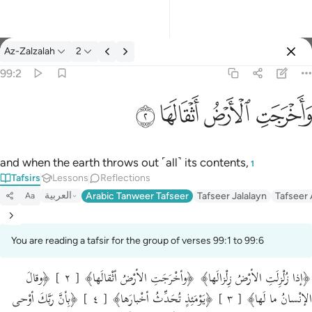
Tafsir: Az-Zalzalah 99:2
Az-Zalzalah
2
Sign in
99:2
واخرجت الارض اثقالها ٢
ﱺ
ﱻ
ﱼ
ﱽ
وَأَخْرَجَتِ ٱلْأَرْضُ أَثْقَالَهَا ٢
and when the earth throws out ˹all˺ its contents,
1
Tafsirs
Lessons
Reflections
العربية
Arabic Tanweer Tafseer
Tafseer Jalalayn
Tafseer
Aa
You are reading a tafsir for the group of verses 99:1 to 99:6
﴿إذا زُلْزِلَتِ الأرْضُ زِلْزالَها﴾ ﴿وأخْرَجَتِ الأرْضُ أثْقالَها﴾ [ ٢ ] ﴿وقالَ
الإنْسانُ ما لَها﴾ [ ٣ ] ﴿يَوْمَئِذٍ تُحَدِّثُ أخْبارَها﴾ [ ٤ ] ﴿بِأنَّ رَبَّكَ أوْحى