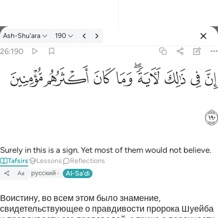
Tafsir: Ash-Shu'ara 26:190
Ash-Shu'ara
190
Sign in
26:190
ان في ذالك لاية وما كان اكثرهم مومنين ١٩٠
ﱳ
ﱴ
ﱵ
ﱶﱷ
ﱸ
ﱹ
ﱺ
ﱻ
إِنَّ فِى ذَٰلِكَ لَـَٔايَةًۭ ۖ وَمَا كَانَ أَكْثَرُهُم مُّؤْمِنِينَ ١٩٠
ﱼ
Surely in this is a sign. Yet most of them would not believe.
Tafsirs
Lessons
Reflections
русский
Al-Sa'di
Aa
Воистину, во всем этом было знамение,
свидетельствующее о правдивости пророка Шуейба