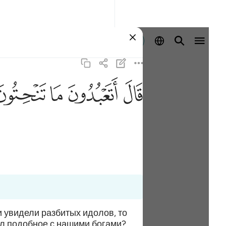
Sign in
ﲟ
ﲠ
ﲡ
ﲢ
 увидели разбитых идолов, то
нил подобное с нашими богами?