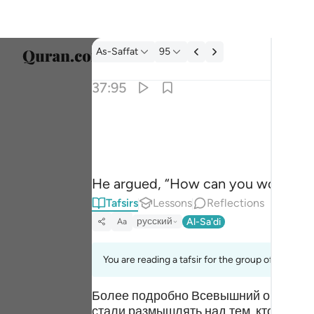
Tafsir: As-Saffat 37:95
As-Saffat
95
Select
37:95
Englis
قال اتعبدون ما تنحتون ٩٥
العربية
قَالَ أَتَعْبُدُونَ مَا تَنْحِتُونَ ٩٥
বাংলা
He argued, “How can you worship w
ارسی
Tafsirs
Lessons
Reflections
França
русский
Al-Sa'di
Aa
Indon
You are reading a tafsir for the group of verses 
Italia
Более подробно Всевышний описал эт
Dutch
стали размышлять над тем, кто же ос