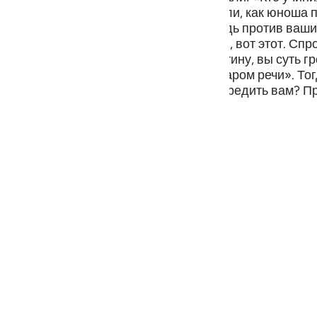
guês
из многобожников сказали: «Мы слышали, как юноша 
 «Клянусь Аллахом! Я учиню что-нибудь против ваших
ий
м сказал: «Нет! Учинил это их старший, вот этот. Спро
они стали говорить друг другу: «Воистину, вы суть 
«Ведь ты знаешь, что они не обладают даром речи». Т
о ни в чем не способен помочь или навредить вам? Пр
ไทย
и же вы не одумаетесь?»
e
中文
u
ol
ili
Việt