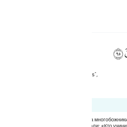
 Language
Sign in
h
ﲣ
hat you carve ˹with your own hands˺,
ف
is
esia
37:94 to 37:95
no
о событие в суре «Аль-Анбийа». Когда многобожники
мелился осквернить их богов. Они сказали: «Кто учи