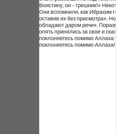
Portu
Воистину, он - грешник!» Некоторые 
Они вспомнили, как Ибрахим говорил:
русск
оставив их без присмотра». Но Ибрахи
обладают даром речи». Поразмыслив, 
Shqip
опять принялись за свое и сказали: 
поклоняетесь помимо Аллаха тому, кт
ภาษา
поклоняетесь помимо Аллаха! Неужел
Türkç
اردو
简体
Melay
Españ
Kiswah
Tiếng 