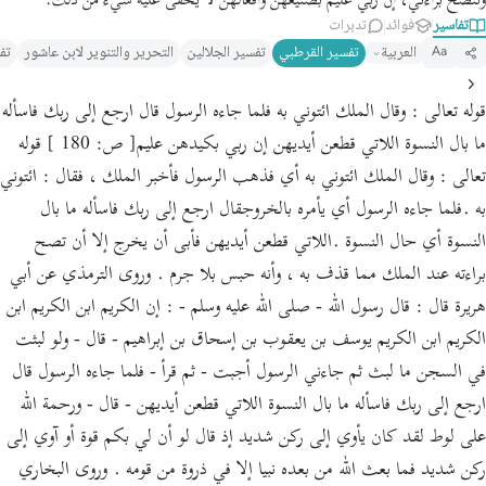
وتتضح براءتي، إن ربي عليم بصنيعهن وأفعالهن لا يخفى عليه شيء من ذلك.
تفاسير
فوائد
تدبرات
العربية
تفسير القرطبي‎
تفسير الجلالين
التحرير والتنوير لابن عاشور
تف
Aa
قوله تعالى : وقال الملك ائتوني به فلما جاءه الرسول قال ارجع إلى ربك فاسأله
ما بال النسوة اللاتي قطعن أيديهن إن ربي بكيدهن عليم[ ص: 180 ] قوله
تعالى : وقال الملك ائتوني به أي فذهب الرسول فأخبر الملك ، فقال : ائتوني
به .فلما جاءه الرسول أي يأمره بالخروجقال ارجع إلى ربك فاسأله ما بال
النسوة أي حال النسوة .اللاتي قطعن أيديهن فأبى أن يخرج إلا أن تصح
براءته عند الملك مما قذف به ، وأنه حبس بلا جرم . وروى الترمذي عن أبي
هريرة قال : قال رسول الله - صلى الله عليه وسلم - : إن الكريم ابن الكريم ابن
الكريم ابن الكريم يوسف بن يعقوب بن إسحاق بن إبراهيم - قال - ولو لبثت
في السجن ما لبث ثم جاءني الرسول أجبت - ثم قرأ - فلما جاءه الرسول قال
ارجع إلى ربك فاسأله ما بال النسوة اللاتي قطعن أيديهن - قال - ورحمة الله
على لوط لقد كان يأوي إلى ركن شديد إذ قال لو أن لي بكم قوة أو آوي إلى
ركن شديد فما بعث الله من بعده نبيا إلا في ذروة من قومه . وروى البخاري