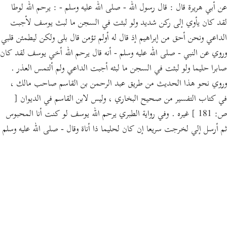
عن أبي هريرة قال : قال رسول الله - صلى الله عليه وسلم - : يرحم الله لوطا
لقد كان يأوي إلى ركن شديد ولو لبثت في السجن ما لبث يوسف لأجبت
الداعي ونحن أحق من إبراهيم إذ قال له أولم تؤمن قال بلى ولكن ليطمئن قلبي
وروي عن النبي - صلى الله عليه وسلم - أنه قال يرحم الله أخي يوسف لقد كان
صابرا حليما ولو لبثت في السجن ما لبثه أجبت الداعي ولم ألتمس العذر .
وروي نحو هذا الحديث من طريق عبد الرحمن بن القاسم صاحب مالك ،
في كتاب التفسير من صحيح البخاري ، وليس لابن القاسم في الديوان [
ص: 181 ] غيره . وفي رواية الطبري يرحم الله يوسف لو كنت أنا المحبوس
ثم أرسل إلي لخرجت سريعا إن كان لحليما ذا أناة وقال - صلى الله عليه وسلم
- : لقد عجبت من يوسف وصبره وكرمه والله يغفر له حين سئل عن البقرات لو
كنت مكانه لما أخبرتهم حتى أشترط أن يخرجوني ولقد عجبت منه حين أتاه
الرسول ولو كنت مكانه لبادرتهم الباب . قال ابن عطية : كان هذا الفعل من
يوسف - عليه السلام - أناة وصبرا ، وطلبا لبراءة الساحة ; وذلك أنه - فيما روي
- خشي أن يخرج وينال من الملك مرتبة ويسكت عن أمر ذنبه صفحا فيراه
الناس بتلك العين أبدا ويقولون : هذا الذي راود امرأة مولاه ; فأراد يوسف -