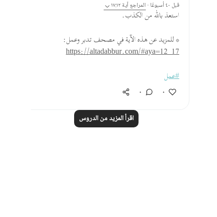
قبل ٤٠ أسبوعًا
·
المراجع
آية ١٧:١٢
استعذ بالله من الكذب.
* للمزيد عن هذه الآية في مصحف تدبر وعمل:
https://altadabbur.com/#aya=12_17
#عمل
٠
٠
اقرأ المزيد من الدروس