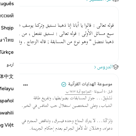
tuguês
усский
قوله تعالى : قالوا يا أبانا إنا ذهبنا نستبق وتركنا يوسف عند متاعنا
Shqip
سبع مسائل الأولى : قوله تعالى : نستبق نفتعل ، من ، المسابقة . 
ษาไทย
ذهبنا ننتضل " وهو نوع من المسابقة ; قاله الزجاج . وقال الأزه
Türkçe
اردو
الدروس
体中文
موسوعة الهدايات القرآنية
Melayu
قبل ٤٠ أسبوعًا
·
المراجع
آية ١٧:١٢
نَسْتَبِقُ... جواز المسابقات بضوابطها، وتفريغ طاقة
spañol
الشباب، وعلى المختصين استغلال حب التنافس في الخير.
swahili
وَتَرَكْنَا... لا يترك المتاع وحده فيسرق، وتناقض المجرم في
ng Việt
دعواه، وخذلان الله لأهل الجرائم بعدم إحكام الجريمة.