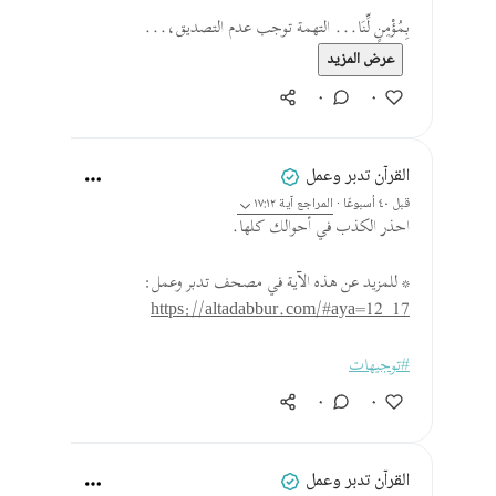
بِمُؤْمِنٍ لِّنَا... التهمة توجب عدم التصديق،...
عرض المزيد
٠
٠
القرآن تدبر وعمل
قبل ٤٠ أسبوعًا
·
المراجع
آية ١٧:١٢
احذر الكذب في أحوالك كلها.
* للمزيد عن هذه الآية في مصحف تدبر وعمل:
https://altadabbur.com/#aya=12_17
#توجيهات
٠
٠
القرآن تدبر وعمل