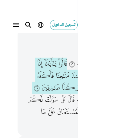
تسجيل الدخول
 في السياق
٢, جوز ١٢
يا ابانا انا ذهبنا نستبق وتركنا يوسف عند متاعنا فاكله الذيب وما انت بمومن لنا ولو كنا صادقين ١٧ وجاءوا على قميصه بدم كذب قال بل سولت لكم انفسكم امرا فصبر جميل والله المستعان على ما تصفون ١٨
ﱕ
ﱖ
ﱗ
ﱘ
ﱙ
ﱚ
ﱛ
أَبَانَآ إِنَّا ذَهَبْنَا نَسْتَبِقُ وَتَرَكْنَا يُوسُفَ عِندَ مَتَـٰعِنَا فَأَكَلَهُ ٱلذِّئْبُ ۖ وَمَآ أَنتَ بِمُؤْمِنٍۢ لَّنَا وَلَوْ كُنَّا صَـٰدِقِينَ ١٧ وَجَآءُو عَلَىٰ قَمِيصِهِۦ بِدَمٍۢ كَذِبٍۢ ۚ قَالَ بَلْ سَوَّلَتْ لَكُمْ أَنفُسُكُمْ أَمْرًۭا ۖ فَصَبْرٌۭ جَمِيلٌۭ ۖ وَٱللَّهُ ٱلْمُسْتَعَانُ عَلَىٰ مَا تَصِفُونَ ١٨
ﱝ
ﱞ
ﱟ
ﱠ
ﱡ
ﱢ
ﱤ
ﱥ
ﱦ
ﱧ
ﱨ
ﱩ
ﱪ
ﱫ
ﱬ
ﱮ
ﱯ
ﱰ
ﱱﱲ
ﱳ
ﱴ
ﱵ
ﱶ
ﱸﱹ
ﱺ
ﱻﱼ
ﱽ
ﱾ
ﱿ
ﲀ
ﲂ