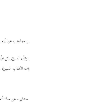
Por
تلفوا في تأويله.
р
ن حلاله وحرامه ، ورشده وهُداه .
ภา
الوليد بن سلمة الفلسطيني ،
قال:
أخبرني عبد الوهاب بن مجاهد ، عن أبيه ،
عن قتادة قوله:
(الر تلك آيات الكتاب المبين)
، إي والله، لمبينٌ، بيَّن ال
简
اق ،
قال:
أخبرنا معمر ، عن قتادة ،
في قوله:
(الر تلك آيات الكتاب المبين)
،
E
Ki
Tiế
لوليد بن سلمة ،
قال:
حدثنا ثور بن يزيد ، عن خالد بن معدان ،
عن معاذ أنه 