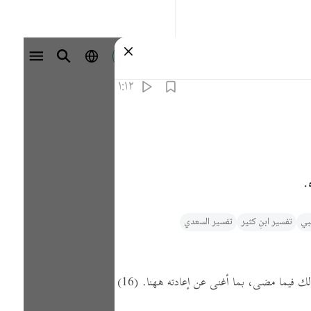
تسجيل الدخول
١:١٢
.
ي‎
تفسیر ابنِ کثیر
تفسير السعدي
ذلك فيما مضى، بما أغنى عن إعادته ههنا.
(16)