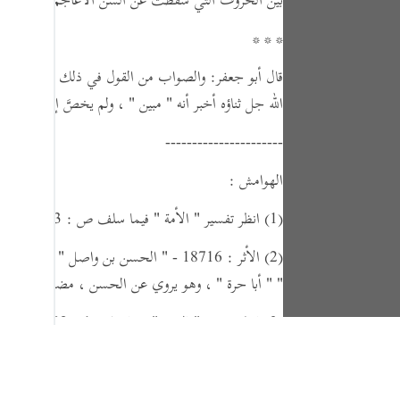
بيَّن الحروف التي سقطت عن ألسن الأعاجم وهي ست
* * *
قال أبو جعفر: والصواب من القول في ذلك عندي أن يقال:
الله جل ثناؤه أخبر أنه
" مبين "
، ولم يخصَّ إبانته عن بع
----------------------
الهوامش :
(1)
انظر تفسير
" الأمة "
فيما سلف ص : 353 تعليق : 4 ، والمراجع هناك .
(2)
الأثر : 18716 -
" الحسن بن واصل "
، لم أجد ل
"
" أبا حرة "
، وهو يروي عن الحسن ،
مضى برقم :
6385 ، 11496 ، 12616 .
(3)
انظر تفسير
" الجن "
فيما سلف 1 : 502 - 508 .
(4)
انظر تفسير
" القصص "
فيما سلف ص : 470 ،
تع