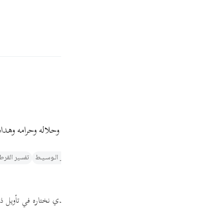
ة
تسجيل الدخول
ﲗ
ﲘ
البقرة. هذه آيات الكتاب البيِّن الواضح في معانيه وحلاله وحرامه وهداه
Fr
والتنوير لابن عاشور
التفسير الميسر
تفسير البغوي‎
الـتـفـسـيـر الـوسـيـط
تفسير القرطب
Ind
ينِ
(1)
I
أويل في تأويل قوله:
(الر تلك آيات الكتاب)
، والقول الذي نختاره في تأويل 