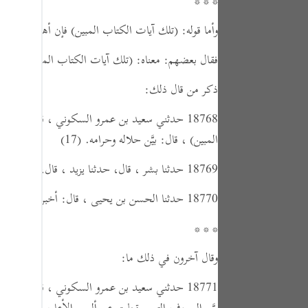
* * *
tuguês
وأما قوله:
(تلك آيات الكتاب المبين)
فإن أهل التأويل اخ
усский
فقال بعضهم: معناه:
(تلك آيات الكتاب المبين)
: بَيَّ
Shqip
ذكر من قال ذلك:
ษาไทย
Türkçe
18768 حدثني سعيد بن عمرو السكوني ،
قال:
حدثنا 
المبين)
،
قال:
بيَّن حلاله وحرامه.
(17)
اردو
18769 حدثنا بشر ، قال، حدثنا يزيد ، قال، حدثنا سعيد ،
体中文
18770 حدثنا الحسن بن يحيى ،
قال:
أخبرنا عبد الرز
Melayu
* * *
spañol
swahili
وقال آخرون في ذلك ما:
ng Việt
18771 حدثني سعيد بن عمرو السكوني ،
قال:
حدثنا ا