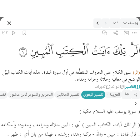
لتفسير: يوسف ١:١٢
يوسف
١
تسجيل الدخول
١:١٢
لر تلك ايات الكتاب المبين ١
ﲒﲓ
ﲔ
ﲕ
ﲖ
ﲗ
ﲘ
لٓر ۚ تِلْكَ ءَايَـٰتُ ٱلْكِتَـٰبِ ٱلْمُبِينِ ١
(الر)
سبق الكلام على الحروف المقطَّعة في أول سورة البقرة. هذه آيات الكتاب البيِّن
الواضح في معانيه وحلاله وحرامه وهداه.
تفاسير
فوائد
تدبرات
العربية
تفسير البغوي‎
تفسير الجلالين
التحرير والتنوير لابن عاشور
تفسي
Aa
( سورة يوسف عليه السلام مكية )
( الر تلك آيات الكتاب المبين )
أي : البين حلاله وحرامه ، وحدوده وأحكامه
.
قال قتادة :
مبين - والله - بركته وهداه ورشده ،
فهذا من بان أي :
ظهر .