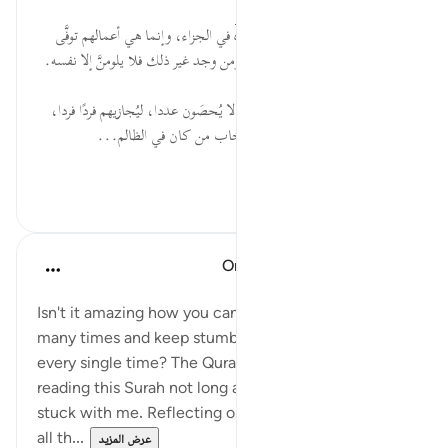
قبل ٢٩ أسبوعًا
·
المراجع
آية ٥٣:٣٦-٥٤
* حرَّم الله على نفسه أن يظلم عباده في الجزاء، وإنما هي أعمالهم توفَّى
لهم، فمن وجد خيرًا فليحمد الله، ومن وجد غير ذلك فلا يلومنَّ إلا نفسه.
* أعظِم بمن يحشر الخلائق الذين لا يُحصَون عددا، ليُجازيهم فردًا فردا،
فطوبى لمن كان في الصالحين، وخاب من كان في الظالم...
عرض المزيد
٠
٠
Omodara Jellilah Adediran
قبل ٥ سنوات
·
المراجع
آية ٥٤:٣٦
Isn't it amazing how you can read one Surah so
many times and keep stumbling on the best gems
every single time? The Quran really is a miracle. Was
reading this Surah not long ago and this verse just
stuck with me. Reflecting on my life and thinking of
all th...
عرض المزيد