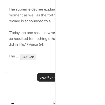
قبل ٣١ أسبوعًا
·
المراجع
آية ٥٤:٣٦
The supreme decree explaining the nature of the
moment as well as the forthcoming reckoning and
reward is announced to all:
"Today, no one shall be wronged in the least: you will
be requited for nothing other than that which you
did in life." (Verse 54)
The ...
عرض المزيد
٠
٠
اقرأ المزيد من الدروس
تأملات
الهيئة العالمية لتدبر القرآن الكريم