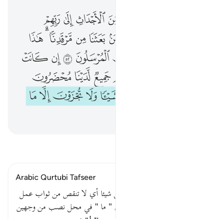
ونفخ في الصور فاذا هم من الاجداث الى ربهم ينسلون ٥١ قالوا يا ويلنا من بعثنا من مرقدنا هاذا ما وعد الرحمان وصدق المرسلون ٥٢ ان كانت الا صيحة واحدة فاذا هم جميع لدينا محضرون ٥٣ فاليوم لا تظلم نفس شييا ولا تجزون الا ما كنتم تعملون ٥٤
ﲬ
ﲭ
ﲮ
ﲯ
ﲰ
ﲱ
ﲲ
ﲳ
ﲴ
وَنُفِخَ فِى ٱلصُّورِ فَإِذَا هُم مِّنَ ٱلْأَجْدَاثِ إِلَىٰ رَبِّهِمْ يَنسِلُونَ ٥١ قَالُوا۟ يَـٰوَيْلَنَا مَنۢ بَعَثَنَا مِن مَّرْقَدِنَا ۜ ۗ هَـٰذَا مَا وَعَدَ ٱلرَّحْمَـٰنُ وَصَدَقَ ٱلْمُرْسَلُونَ ٥٢ إِن كَانَتْ إِلَّا صَيْحَةًۭ وَٰحِدَةًۭ فَإِذَا هُمْ جَمِيعٌۭ لَّدَيْنَا مُحْضَرُونَ ٥٣ فَٱلْيَوْمَ لَا تُظْلَمُ نَفْسٌۭ شَيْـًۭٔا وَلَا تُجْزَوْنَ إِلَّا مَا كُنتُمْ تَعْمَلُونَ ٥٤
ﲵ
ﲶ
ﲷ
ﲸ
ﲹ
ﲺ
ﲻ
ﲼﲽ ﲾ
ﲿ
ﳀ
ﳁ
ﳂ
ﳃ
ﳄ
ﳅ
ﳆ
ﳇ
ﳈ
ﳉ
ﳊ
ﳋ
ﳌ
ﳍ
ﳎ
ﳏ
ﳐ
ﳑ
ﳒ
ﳓ
ﳔ
ﳕ
ﳖ
ﳗ
ﳘ
ﳙ
ﳚ
ﳛ
ﳜ
اقرأ التفسير
Arabic Qurtubi Tafseer
قوله تعالى : فاليوم لا تظلم نفس شيئا أي لا تنقص من ثواب عمل
. ولا تجزون إلا ما كنتم تعملون " ما " في محل نصب من وجهين