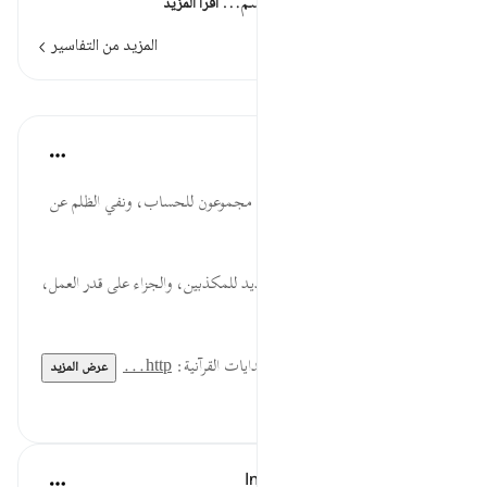
: الأول أنه مفعول ثان لما لم يسم…
اقرأ المزيد
المزيد من التفاسير
الدروس
موسوعة الهدايات القرآنية
قبل ٤٠ أسبوعًا
·
المراجع
آية ٥٤:٣٦
فَالْيَوْمَ... التذكير بالقيامة، والخلق مجموعون للحساب، ونفي الظلم عن
الله تعالى، وجميع صفات النقص.
وَلاَ تُجْزَوْنَ... بشارة للمؤمنين وتهديد للمكذبين، والجزاء على قدر العمل،
فالعاقل من أعد لما بعد الموت.
لقراءة المزيد اذهب إلى موسوعة الهدايات القرآنية:
http...
عرض المزيد
٠
٠
In the Shade of the Quran