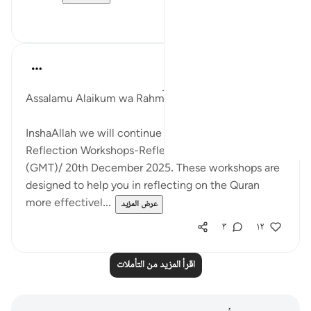
٥
١٩
Hammad Fahim
قبل ٣٣ أسبوعًا
·
المراجع
آية ٥٠:٣٦-٨٣
Assalamu Alaikum wa Rahmatullahi wa Barakatuh!
InshaAllah we will continue our Live Interactive
Reflection Workshops-ReflectionRetreats at 2:30pm
(GMT)/ 20th December 2025. These workshops are
designed to help you in reflecting on the Quran
more effectivel...
عرض المزيد
٣
١٢
اقرأ المزيد من التأملات