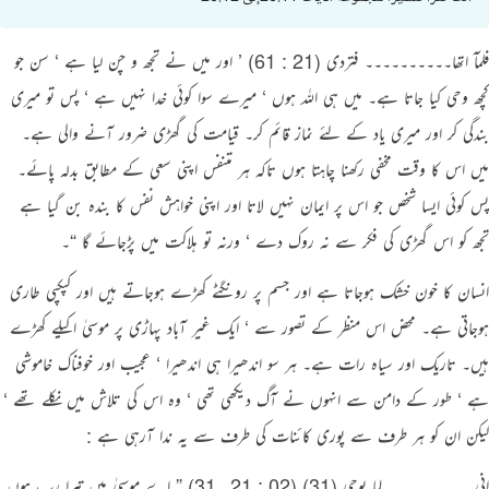
فلمآ اتھا۔۔۔۔۔۔۔۔۔۔ فتردی (21 : 61) ’ اور میں نے تجھ و چن لیا ہے ‘ سن جو
کچھ وحی کیا جاتا ہے۔ میں ہی اللہ ہوں ‘ میرے سوا کوئی خدا نہیں ہے ‘ پس تو میری
بندگی کر اور میری یاد کے لئے نماز قائم کر۔ قیامت کی گھڑی ضرور آنے والی ہے۔
میں اس کا وقت مخفی رکھنا چاہتا ہوں تاکہ ہر متنفس اپنی سعی کے مطابق بدلہ پائے۔
پس کوئی ایسا شخص جو اس پر ایمان نہیں لاتا اور اپنی خواہش نفس کا بندہ بن گیا ہے
تجھ کو اس گھڑی کی فکر سے نہ روک دے ‘ ورنہ تو ہلاکت میں پڑجائے گا “۔
انسان کا خون خشک ہوجاتا ہے اور جسم پر رونگٹے کھڑے ہوجاتے ہیں اور کپکپی طاری
ہوجاتی ہے۔ محض اس منظر کے تصور سے ‘ ایک غیر آباد پہاڑی پر موسیٰ اکیلے کھڑے
ہیں۔ تاریک اور سیاہ رات ہے۔ ہر سو اندھیرا ہی اندھیرا ‘ عجیب اور خوفناک خاموشی
ہے ‘ طور کے دامن سے انہوں نے آگ دیکھی تھی ‘ وہ اس کی تلاش میں نکلے تھے ‘
لیکن ان کو ہر طرف سے پوری کائنات کی طرف سے یہ ندا آرہی ہے :
انی۔۔۔۔۔۔۔۔۔۔ لما یوحی (31) (02 : 21۔ 31) ” اے موسیٰ میں تیرا رب ہوں