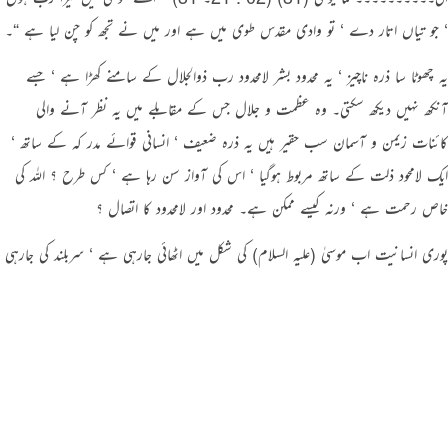
‘ جو تیاں اتار دے ‘ تو وادی مقدس طوی میں ہے اور میں نے تجھ کو چن لیا ہے “۔
یہ چھوٹا سا ذرہ ناچیز ‘ یہ محدود بشر لامحدود رب ذوالجلال کے سامنے کھڑا ہے ‘ جسے
آنکھ نہیں دیکھ سکتی۔ وہ عظمت و جلال جس کے مقابلے میں یہ نظر آنے والی
کائنات زیمن و آسمان سب حقیر ہیں یہ ذرہ ضعیف ‘ انسانی قوائے مدر کہ کے ساتھ ‘
ایک لامحود ذلت کے ساتھ مربوط ہوگیا ‘ اس کی آواز سن رہا ہے ‘ کس طرح ؟ اللہ کی
خاص رحمت ہے ‘ ورنہ کیسے ممکن ہے۔ محدود اور لامحدود کا اتصال ؟
پوری انسانیت اب موسیٰ (علیہ السلام) کی شکل میں اٹھائی جارہی ہے ‘ سربلند کی جارہی
ہے کہ ایک لمحے کے لئے وہ بشری شخصیت کو لئے ہوئے ہی لامحدود فیض و صول
کررہی ہے۔ اس انسانیت کے لئے کیا یہ کوئی کم شرف ہے کہ کسی نہ کسی طرح اس
کا اتصال اور رابطہ ‘ اس انداز میں ‘ رب ذوالجلال کے ساتھ ہوگیا ‘ لیکن ہم نہیں
جانتے کہ کیونکر وہ گیا یہ ؟ کیونکہ انسانی قوائے مدر کہ اس حقیقت کا نہ ادراک کرسکتی
ہیں اور نہ اس بارے میں کوئی فیصلہ دے سکتی ہیں۔ انسان کی قوائے مدرکہ کا بس یہ