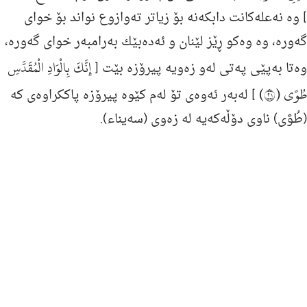
] وه‌ نه‌عله‌كانت دابكه‌نه‌ بۆ زیاتر ته‌وازوع نواند بۆ خوای
گه‌وره‌، وه‌ وه‌كو ڕێز لێنان و ئه‌ده‌بێك به‌رامبه‌ر خوای گه‌وره‌،
إِنَّكَ بِالْوَادِ الْمُقَدَّسِ
وه‌تا به‌پێى په‌تى له‌و زه‌ویه‌ پیرۆزه‌ بێت [
طُوًى (١٢)
] له‌به‌ر ئه‌وه‌ی تۆ له‌م كێوه‌ پیرۆزه‌ پاككراوه‌ی كه‌
(طُوًى) ناوی دۆڵه‌كه‌یه‌ له‌ زه‌وی (سه‌یناء).