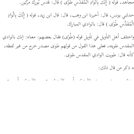
مجاهد، قوله
( إِنَّكَ بِالْوَادِ الْمُقَدَّسِ طُوًى )
قال: قُدِّس بُورك مرّتين.
حدثني يونس،
قال:
أخبرنا ابن وهب،
قال:
قال ابن زيد، قوله
( إِنَّكَ بِالْوَادِ
الْمُقَدَّسِ طُوًى )
قال: بالوادي المبارك.
واختلف أهل التأويل في تأويل قوله
(طُوًى)
فقال بعضهم: معناه: إنك بالوادي
المقدس طويته، فعلى هذا القول من قولهم طوى مصدر خرج من غير لفظه،
كأنه قال:
طويت الوادي المقدس طوى.
* ذكر من قال ذلك:
حدثني محمد بن سعد،
قال:
ثني أبي،
قال:
ثني عمي،
قال:
ثني أبي، عن
أبيه،
عن ابن عباس:
قوله
( إِنَّكَ بِالْوَادِ الْمُقَدَّسِ طُوًى )
يعني الأرض المقدسة،
وذلك أنه مرّ بواديها ليلا فطواه،
يقال:
طويت وادي كذا وكذا طوى من الليل،
وارتفع إلى أعلى الوادي، وذلك نبيّ الله موسى صلى الله عليه وسلم.
وقال آخرون: بل معنى ذلك: مرّتين،
وقال:
ناداه ربه مرّتين; فعلى قول هؤلاء
طوى مصدر أيضا من غير لفظه،
وذلك أن معناه عندهم:
نودي يا موسى مرّتين