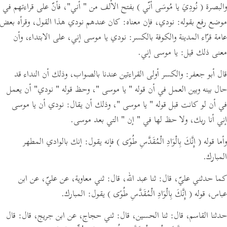
والبصرة
( نُودِيَ يا مُوسَى أنّي )
بفتح الألف من
" أني"
،
فأنّ على قراءتهم في
موضع رفع بقوله:
نودي،
فإن معناه:
كان عندهم نودي هذا القول،
وقرأه بعض
عامة قرّاء المدينة والكوفة بالكسر:
نودي يا موسى إني، على الابتداء،
وأن
معنى ذلك قيل:
يا موسى إني.
قال أبو جعفر: والكسر أولى القراءتين عندنا بالصواب، وذلك أن النداء قد
حال بينه وبين العمل في أن قوله
" يا موسى "
، وحظ قوله
" نودي"
أن يعمل
في أن لو كانت قبل قوله
" يا موسى "
،
وذلك أن يقال:
نودي أن يا موسى
إني أنا ربك، ولا حظ لها في
" إن "
التي بعد موسى.
وأما قوله
( إِنَّكَ بِالْوَادِ الْمُقَدَّسِ طُوًى )
فإنه يقول: إنك بالوادي المطهر
المبارك.
كما حدثني عليّ،
قال:
ثنا عبد الله،
قال:
ثني معاوية، عن عليّ، عن ابن
عباس، قوله
( إِنَّكَ بِالْوَادِ الْمُقَدَّسِ طُوًى )
يقول: المبارك.
حدثنا القاسم،
قال:
ثنا الحسين،
قال:
ثني حجاج، عن ابن جريج،
قال:
قال