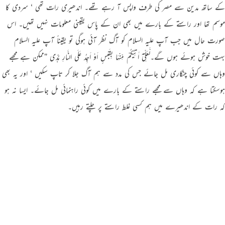
کے ساتھ مدین سے مصر کی طرف واپس آ رہے تھے۔ اندھیری رات تھی ‘ سردی کا
موسم تھا اور راستے کے بارے میں بھی ان کے پاس یقینی معلومات نہیں تھیں۔ اس
صورت حال میں جب آپ علیہ السلام کو آگ نظر آئی ہوگی تو یقیناً آپ علیہ السلام
بہت خوش ہوئے ہوں گے۔لَّعَلِّیْٓ اٰتِیْکُمْ مِّنْہَا بِقَبَسٍ اَوْ اَجِدُ عَلَی النَّارِ ہُدًی ”ممکن ہے مجھے
وہاں سے کوئی چنگاری مل جائے جس کی مدد سے ہم آگ جلا کر تاپ سکیں ‘ اور یہ بھی
ہوسکتا ہے کہ وہاں سے مجھے راستے کے بارے میں کوئی راہنمائی مل جائے۔ ایسا نہ ہو
کہ رات کے اندھیرے میں ہم کسی غلط راستے پر چلتے رہیں۔