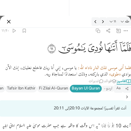
لتفسير: طه ١١:٢٠
طه
١١
تسجيل الدخول
١١:٢٠
لما اتاها نودي يا موسى ١١
ﲵ
ﲶ
ﲷ
ﲸ
ﲹ
َلَمَّآ أَتَىٰهَا نُودِىَ يَـٰمُوسَىٰٓ ١١
فلما أتى موسى تلك النار ناداه الله:
يا موسى، إني أنا ربك فاخلع نعليك، إنك الآن
بوادي
«طوى»
الذي باركته، وذلك استعدادًا لمناجاة ربه.
تفاسير
فوائد
تدبرات
اردو
Bayan Ul Quran
Fi Zilal Al-Quran
Tafsir Ibn Kathir
an
Aa
أنت تقرأ تفسيرًا لمجموعة الآيات 20:10إلى 20:11
آیت 10 اِذْ رَاٰ نَارًا ”یہ اس وقت کا واقعہ ہے جب حضرت موسیٰ علیہ السلام اپنی اہلیہ