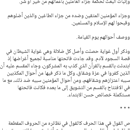
وإثبات البعث لحكمة جزاء العاملين بأعمالهم من خير أو شر.
وجزاء المؤمنين المتقين وضده من جزاء الطاغين والذين أضلوهم
وقبحوا لهم الإسلام والمسلمين.
ووصف أحوالهم يوم القيامة.
وذكر أول غواية حصلت وأصل كل ضلالة وهي غواية الشيطان في
قصة السجود لآدم. وقد جاءت فاتحتها مناسبة لجميع أغراضها إذ
ابتدئت بالقسم بالقرآن الذي كذب به المشركون، وجاء المقسم عليه أن
الذين كفروا في عزة وشقاق، وكل ما ذكر فيها من أحوال المكذبين
سببه اعتزازهم وشقاقهم، ومن أحوال المؤمنين سببه ضد ذلك، مع ما
في الافتتاح بالقسم من التشويق إلى ما بعده فكانت فاتحتها
مستكملة خصائص حسن الابتداء.
* * *
ص القول في هذا الحرف كالقول في نظائره من الحروف المقطعة