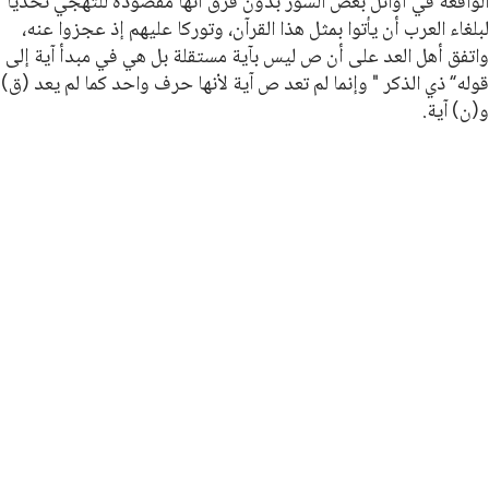
الواقعة في أوائل بعض السور بدون فرق أنها مقصودة للتهجي تحديا
لبلغاء العرب أن يأتوا بمثل هذا القرآن، وتوركا عليهم إذ عجزوا عنه،
واتفق أهل العد على أن ص ليس بآية مستقلة بل هي في مبدأ آية إلى
قوله“ ذي الذكر " وإنما لم تعد ص آية لأنها حرف واحد كما لم يعد (ق)
و(ن) آية.