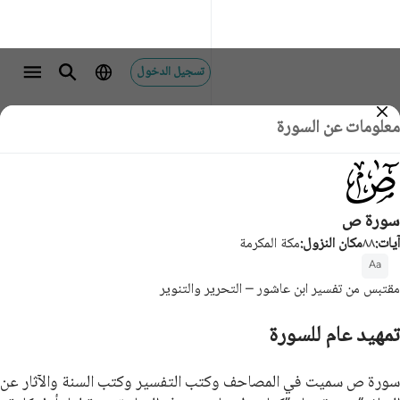
تسجيل الدخول
معلومات عن السورة
038
سورة ص
آيات
:
٨٨
مكان النزول
:
مكة المكرمة
Aa
مقتبس من تفسير ابن عاشور – التحرير والتنوير
تمهيد عام للسورة
سورة ص سميت في المصاحف وكتب التفسير وكتب السنة والآثار عن