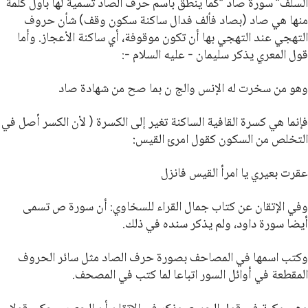
السلف“ سورة صاد ”كما ينطق باسم حرف الصاد تسمية لها بأول كلمة
منها هي صاد (بصاد فألف فدال ساكنة سكون وقف) شأن حروف
التهجي عند التهجي بها أن تكون موقوفة، أي ساكنة الأعجاز. وأما
قول المعري يذكر سليمان - عليه السلام -:
وهو من سخرت له الإنس والج ن بما صح من شهادة صاد
فإنما هي كسرة القافية الساكنة تغير إلى الكسرة ( لأن الكسر أصل في
التخلص من السكون كقول امرئ القيس:
عقرت بعيري يا امرأ القيس فانزل
وفي الإتقان عن كتاب جمال القراء للسخاوي: أن سورة ص تسمى
أيضا سورة داود، ولم يذكر سنده في ذلك.
وكتب اسمها في المصاحف بصورة حرف الصاد مثل سائر الحروف
المقطعة في أوائل السور اتباعا لما كتب في المصحف.