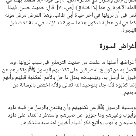
القرآن ﴿ص والقرآن ذي الذكر﴾
[ص: ١] إلى قوله
﴿ما سمعنا بهذا في
الملة الآخرة إن هذا إلا اختلاق﴾
[ص»: ٧] قال: حديث حسن. فهذا
نص في أن نزولها في آخر حياة أبي طالب، وهذا المرض مرض موته
كما في ابن عطية فتكون هذه السورة قد نزلت في سنة ثلاث قبل
الهجرة.
أغراض السورة
أغراضها أصلها ما علمت من حديث الترمذي في سبب نزولها. وما
اتصل به من توبيخ المشركين على تكذيبهم الرسول ﷺ وتكبرهم عن
قبول ما أرسل به، وتهديدهم بمثل ما حل بالأمم المكذبة قبلهم وأنهم
إنما كذبوه لأنه جاء بتوحيد الله تعالى ولأنه اختص بالرسالة من
دونهم.
وتسلية الرسول ﷺ عن تكذيبهم وأن يقتدي بالرسل من قبله داود
وأيوب وغيرهم وما جوزوا عن صبرهم، واستطراد الثناء على داود
وسليمان وأيوب، وأتبع ذكر أنبياء آخرين لمناسبة سنذكرها.