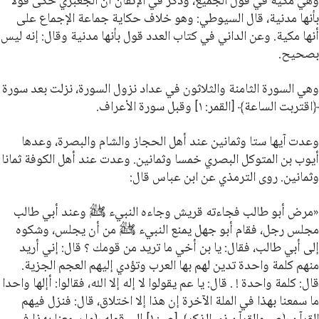
وهي مكية في قول الجميع، وذكر في الإتقان أن الجعبري حكى قولا
بأنها مدنية، قال السيوطي: وهو خلاف حكاية جماعة الإجماع على
أنها مكية. وعن الداني في كتاب العدد قول بأنها مدنية وقال: إنه ليس
بصحيح.
وهي السورة الثامنة والثلاثون في عداد نزول السورة، نزلت بعد سورة
﴿اقتربت الساعة﴾
[القمر: ١] وقبل سورة الأعراف.
وعدت آيها ستا وثمانين عند أهل الحجاز والشام والبصرة، وعدها
أيوب بن المتوكل البصري خمسا وثمانين. وعدت عند أهل الكوفة ثمانا
وثمانين. روى الترمذي عن ابن عباس قال:
«مرض أبو طالب فجاءته قريش وجاءه النبيء ﷺ وعند أبي طالب
مجلس رجل، فقام أبو جهل يمنع النبيء ﷺ من أن يجلس، وشكوه
إلى أبي طالب، فقال: يا بن أخي ما تريد من قومك ؟ قال: إني أريد
منهم كلمة واحدة تدين لهم بها العرب وتؤدي إليهم العجم الجزية.
قال: كلمة واحدة ! . قال: يا عم يقولوا لا إله إلا الله، فقالوا: أإلها واحدا
ما سمعنا بهذا في الملة الآخرة إن هذا إلا اختلاق، قال: فنزل فيهم