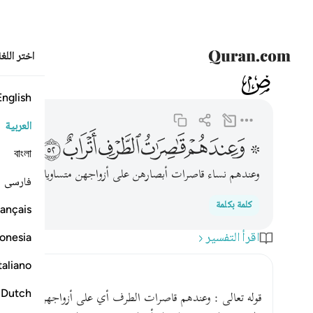
اختر اللغ
038
ص
38:52
۞ وعندهم قاصرات الطرف اتراب ٥٢
English
العربية
ﲒ ﲓ
ﲔ
ﲕ
ﲖ
ﲗ
বাংলা
وعندهم نساء قاصرات أبصارهن على أزواجهن متساويات في الس
فارسی
كلمة بكلمة
ançais
اقرأ التفسير
onesia
taliano
Dutch
قوله تعالى : وعندهم قاصرات الطرف أي على أزواجهن لا ينظرن