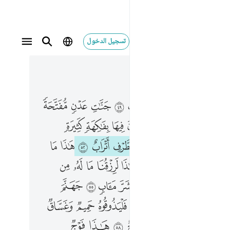
تسجيل الدخول
 في السياق
٤, جوز ٢٣
فيها يدعون فيها بفاكهة كثيرة وشراب ٥١ ۞ وعندهم قاصرات الطرف اتراب ٥٢ هاذا ما توعدون ليوم الحساب ٥٣ ان هاذا لرزقنا ما له من نفاد ٥٤ هاذا وان للطاغين لشر ماب ٥٥ جهنم يصلونها فبيس المهاد ٥٦ هاذا فليذوقوه حميم وغساق ٥٧ واخر من شكله ازواج ٥٨ هاذا فوج مقتحم معكم لا مرحبا بهم انهم صالو النار ٥٩ قالوا بل انتم لا مرحبا بكم انتم قدمتموه لنا فبيس القرار ٦٠ قالوا ربنا من قدم لنا هاذا فزده عذابا ضعفا في النار ٦١ وقالوا ما لنا لا نرى رجالا كنا نعدهم من الاشرار ٦٢ اتخذناهم سخريا ام زاغت عنهم الابصار ٦٣ ان ذالك لحق تخاصم اهل النار ٦٤
ﱽﱾ
ﱿ
ﲀ
ﲁ
ﲂ
ﲃ
ﲄ
ﲅ
ﲆ
ٰبُ ٥٠ مُتَّكِـِٔينَ فِيهَا يَدْعُونَ فِيهَا بِفَـٰكِهَةٍۢ كَثِيرَةٍۢ وَشَرَابٍۢ ٥١ ۞ وَعِندَهُمْ قَـٰصِرَٰتُ ٱلطَّرْفِ أَتْرَابٌ ٥٢ هَـٰذَا مَا تُوعَدُونَ لِيَوْمِ ٱلْحِسَابِ ٥٣ إِنَّ هَـٰذَا لَرِزْقُنَا مَا لَهُۥ مِن نَّفَادٍ ٥٤ هَـٰذَا ۚ وَإِنَّ لِلطَّـٰغِينَ لَشَرَّ مَـَٔابٍۢ ٥٥ جَهَنَّمَ يَصْلَوْنَهَا فَبِئْسَ ٱلْمِهَادُ ٥٦ هَـٰذَا فَلْيَذُوقُوهُ حَمِيمٌۭ وَغَسَّاقٌۭ ٥٧ وَءَاخَرُ مِن شَكْلِهِۦٓ أَزْوَٰجٌ ٥٨ هَـٰذَا فَوْجٌۭ مُّقْتَحِمٌۭ مَّعَكُمْ ۖ لَا مَرْحَبًۢا بِهِمْ ۚ إِنَّهُمْ صَالُوا۟ ٱلنَّارِ ٥٩ قَالُوا۟ بَلْ أَنتُمْ لَا مَرْحَبًۢا بِكُمْ ۖ أَنتُمْ قَدَّمْتُمُوهُ لَنَا ۖ فَبِئْسَ ٱلْقَرَارُ ٦٠ قَالُوا۟ رَبَّنَا مَن قَدَّمَ لَنَا هَـٰذَا فَزِدْهُ عَذَابًۭا ضِعْفًۭا فِى ٱلنَّارِ ٦١ وَقَالُوا۟ مَا لَنَا لَا نَرَىٰ رِجَالًۭا كُنَّا نَعُدُّهُم مِّنَ ٱلْأَشْرَارِ ٦٢ أَتَّخَذْنَـٰهُمْ سِخْرِيًّا أَمْ زَاغَتْ عَنْهُمُ ٱلْأَبْصَـٰرُ ٦٣ إِنَّ ذَٰلِكَ لَحَقٌّۭ تَخَاصُمُ أَهْلِ ٱلنَّارِ ٦٤
ﲈ
ﲉ
ﲊ
ﲋ
ﲌ
ﲍ
ﲎ
ﲏ
ﲑ
ﲒ ﲓ
ﲔ
ﲕ
ﲖ
ﲗ
ﲘ
ﲙ
ﲛ
ﲜ
ﲝ
ﲞ
ﲟ
ﲠ
ﲡ
ﲢ
ﲣ
ﲥ
ﲦﲧ
ﲨ
ﲩ
ﲪ
ﲫ
ﲬ
ﲭ
ﲯ
ﲰ
ﲱ
ﲲ
ﲳ
ﲴ
ﲵ
ﲷ
ﲸ
ﲹ
ﲺ
ﲻ
ﲼ
ﲽ