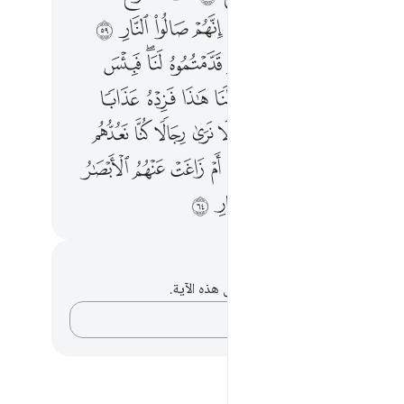
ﲿ
ﳀ
ﳁ
ﳂﳃ
ﳄ
ﳅ
ﳆ
ﳇ
ﳉ
ﳊ
ﳋ
ﳌ
ﳍﳎ
ﳏ
ﳐ
ﳑﳒ
ﳓ
ﳕ
ﳖ
ﳗ
ﳘ
ﳙ
ﳚ
ﳛ
ﳜ
ﳝ
ﳟ
ﳠ
ﳡ
ﱁ
ﱂ
ﱃ
ﱄ
ﱅ
ﱆ
ﱇ
ﱈ
ﱊ
ﱋ
ﱌ
ﱍ
ﱎ
ﱏ
ﱐ
ﱑ
ﱓ
ﱔ
ﱕ
ﱖ
ﱗ
ﱘ
ﱙ
حظات وتأملات
لديك أي ملاحظات أو تأملات حول هذه الآية.
دوّن أفكارك…