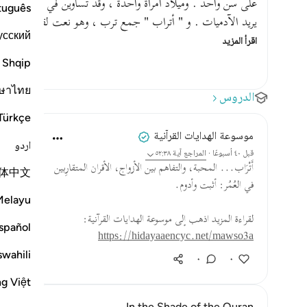
على سن واحد . وميلاد امرأة واحدة ، وقد تساوين في الحسن والش
tuguês
يريد الآدميات . و " أتراب " جمع ترب ، وهو نعت لقاصرات ; 
усский
اقرأ المزيد
Shqip
ษาไทย
الدروس
Türkçe
موسوعة الهدايات القرآنية
اردو
قبل ٤٠ أسبوعًا
·
المراجع
آية ٥٢:٣٨
أَتْرَاب... المحبة، والتفاهم بين الأزواج، الأقران المتقارِبين
体中文
في العُمُر: أثبت وأدوم.
Melayu
لقراءة المزيد اذهب إلى موسوعة الهدايات القرآنية:
spañol
https://hidayaaencyc.net/mawso3a
swahili
٠
٠
ng Việt