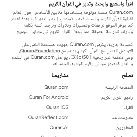
اقرأ واستمع وابحث وتدبر في القرآن الكريم
Quran.com منصة موثوقة يستخدمها ملايين الأشخاص حول العالم
لقراءة القرآن الكريم والبحث فيه والاستماع إليه والتدبر فيه بعدة لغات.
كما يوفر الموقع ترجمات وتفسيرات وتلاوات وترجمة كلمة بكلمة
وأدوات للدراسة العميقة، مما يجعل القرآن الكريم في متناول الجميع.
كصدقة جارية، يكرّس Quran.com جهوده لمساعدة الناس على
التواصل العميق مع القرآن الكريم. بدعم من
Quran.Foundation
،
وهي منظمة غير ربحية 501(c)(3)، يواصل Quran.com في التقدم
و النمو كمصدر مجاني وقيم للجميع، الحمد لله.
تصفّح
مشاريعنا
الصفحة الرئيسة
Quran.com
راديو القرآن الكريم
Quran For Android
القرّاء
Quran iOS
معلومات عنا
QuranReflect.com
المطورون
Quran.AI