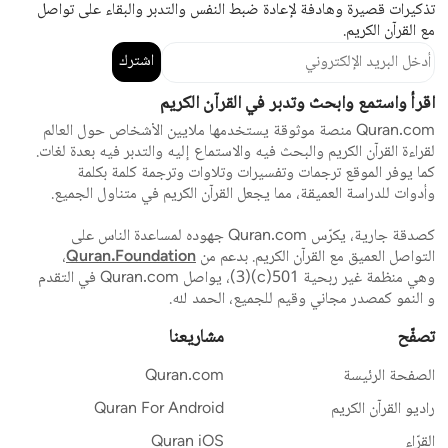
تذكيرات قصيرة وهادفة لإعادة ضبط النفس والتدبر والبقاء على تواصل
مع القرآن الكريم.
اشترك
اقرأ واستمع وابحث وتدبر في القرآن الكريم
Quran.com منصة موثوقة يستخدمها ملايين الأشخاص حول العالم
لقراءة القرآن الكريم والبحث فيه والاستماع إليه والتدبر فيه بعدة لغات.
كما يوفر الموقع ترجمات وتفسيرات وتلاوات وترجمة كلمة بكلمة
وأدوات للدراسة العميقة، مما يجعل القرآن الكريم في متناول الجميع.
كصدقة جارية، يكرّس Quran.com جهوده لمساعدة الناس على
التواصل العميق مع القرآن الكريم. بدعم من
Quran.Foundation
،
وهي منظمة غير ربحية 501(c)(3)، يواصل Quran.com في التقدم
و النمو كمصدر مجاني وقيم للجميع، الحمد لله.
تصفّح
مشاريعنا
الصفحة الرئيسة
Quran.com
راديو القرآن الكريم
Quran For Android
القرّاء
Quran iOS