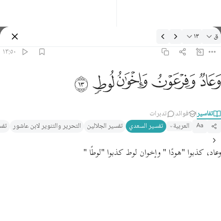
لتفسير: ق ١٣:٥٠
ق
١٣
تسجيل الدخول
١٣:٥٠
عاد وفرعون واخوان لوط ١٣
ﲳ
ﲴ
ﲵ
ﲶ
ﲷ
َعَادٌۭ وَفِرْعَوْنُ وَإِخْوَٰنُ لُوطٍۢ ١٣
تفاسير
فوائد
تدبرات
العربية
تفسير السعدي
تفسير الجلالين
التحرير والتنوير لابن عاشور
تفس
Aa
وعاد، كذبوا
"هودًا "
وإخوان لوط كذبوا
"لوطًا "