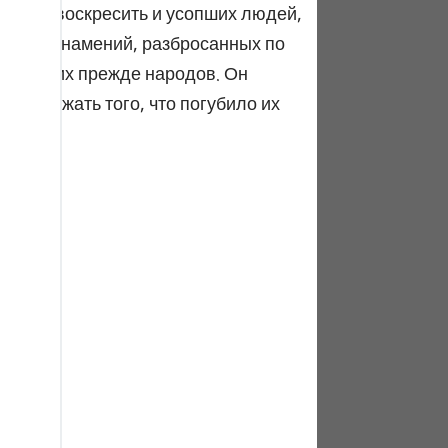
tuguês
 может воскресить и усопших людей,
енных знамений, разбросанных по
усский
из живших прежде народов. Он
Shqip
и избежать того, что погубило их
ษาไทย
Türkçe
اردو
体中文
Melayu
spañol
swahili
ng Việt