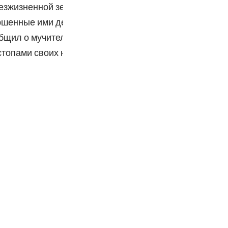
Por
зжизненной земли свидетельствует о том, что Аллах
ершенные ими деяния. После перечисления многочисл
р
бщил о мучительной каре, которая поразила многие 
стопами своих неверующих предшественников и сумел
ภา
简
E
Ki
Tiế