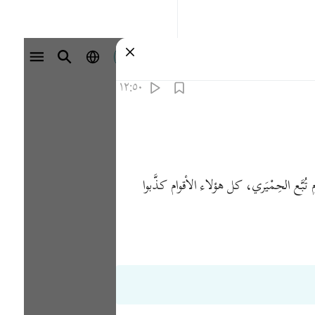
تسجيل الدخول
١٢:٥٠
ع الحِمْيَري، كل هؤلاء الأقوام كذَّبوا