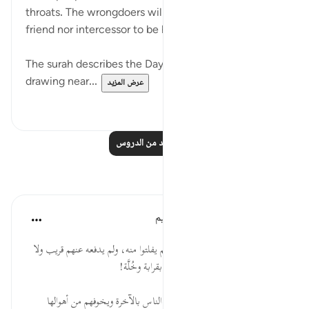
throats. The wrongdoers will have neither intimate
friend nor intercessor to be heeded. (Verse 18)
The surah describes the Day of Judgement as ever
drawing near...
عرض المزيد
٠
٠
اقرأ المزيد من الدروس
تأملات
الهيئة العالمية لتدبر القرآن الكريم
قبل ٢٩ أسبوعًا
·
المراجع
آية ١٨:٤٠
* إن عذاب الله إذا نزل بالظالمين لم يفلتوا منه، ولم يدفعه عنهم قريب ولا
شفيع، فلا تغتر أيُّها العبد بقوة، ولا بقرابة وخُلَّة!
* هو أمرٌ لكل عالمٍ وداعية أن يُذكِّرَ الناس بالآخرة ويخوفهم من أهوالها