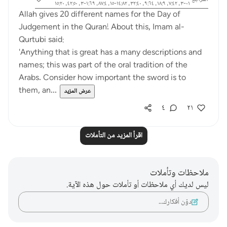
٠١-٣، ٧:٤٢، ١٨:٩، ٩:٦٤، ٣٢:٤٠، ١٤:٨٢-١٥، ٨٧:٤، ١:٦٩-٣، ٤٢:٥٠، ١٥:٢٠
Allah gives 20 different names for the Day of
Judgement in the Quran! About this, Imam al-
Qurtubi said:
'Anything that is great has a many descriptions and
names; this was part of the oral tradition of the
Arabs. Consider how important the sword is to
them, an...
عرض المزيد
٤
٢١
اقرأ المزيد من التأملات
ملاحظات وتأملات
ليس لديك أي ملاحظات أو تأملات حول هذه الآية.
دوّن أفكارك…