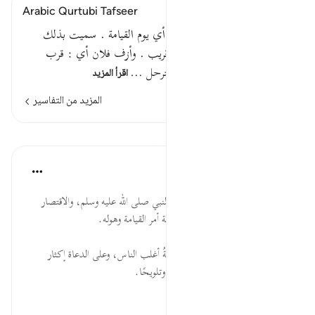
Arabic Qurtubi Tafseer
قوله تعالى : وأنذرهم يوم الآزفة أي يوم القيامة . سميت بذلك
لأنها قريبة ، إذ كل ما هو آت قريب . وأزف فلان أي : قرب
يأزف أزفا ، قال النابغة :أزف الترحل …
اقرأ المزيد
المزيد من التفاسير
الدروس
موسوعة الهدايات القرآنية
قبل ٤٠ أسبوعًا
·
المراجع
آية ١٨:٤٠
وَأَنذِرْهُمْ ... الإنذار من آكد مهام النبي صلى الله عليه وسلم، والاقتصار
عليه؛ لمخالفة أكثر الناس، ولفظاعة أمر القيامة وهوله.
يَوْمَ الآزِفَةِ ... اقتراب الساعة، وغفلةُ أغلب الناس، وعلى الدعاة إكثار
التذكير بها؛ لكثرة تكرارها تصريحًا وتلويحًا.
الْقُلُوبُ .....
عرض المزيد