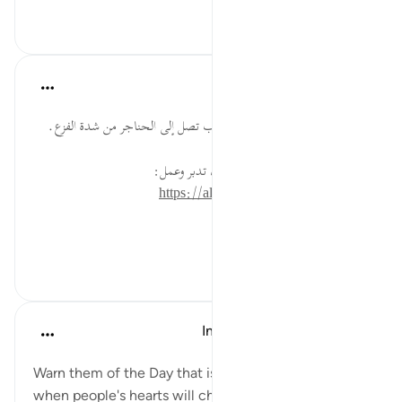
٠
٠
القرآن تدبر وعمل
قبل ٤٠ أسبوعًا
·
المراجع
آية ١٨:٤٠
شدة هول يوم القيامة حتى إن القلوب تصل إلى الحناجر من شدة الفزع.
* للمزيد عن هذه الآية في مصحف تدبر وعمل:
https://altadabbur.com/#aya=40_18
#توجيهات
٠
٠
In the Shade of the Quran
قبل ٣١ أسبوعًا
·
المراجع
آية ١٨:٤٠
Warn them of the Day that is ever drawing near,
when people's hearts will chokingly come up to the