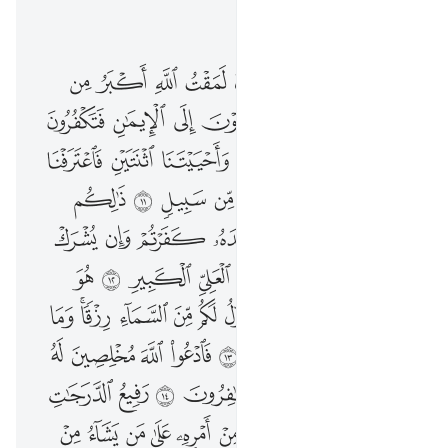
اقرأ في السياق
الفصل ٤٠, صفحة ٤٦٩, جوز ٢٤
ان الذين كفروا ينادون لمقت الله اكبر من مقتكم انفسكم اذ تدعون الى الايمان فتكفرون ١٠ قالوا ربنا امتنا اثنتين واحييتنا اثنتين فاعترفنا بذنوبنا فهل الى خروج من سبيل ١١ ذالكم بانه اذا دعي الله وحده كفرتم وان يشرك به تومنوا فالحكم لله العلي الكبير ١٢ هو الذي يريكم اياته وينزل لكم من السماء رزقا وما يتذكر الا من ينيب ١٣ فادعوا الله مخلصين له الدين ولو كره الكافرون ١٤ رفيع الدرجات ذو العرش يلقي الروح من امره على من يشاء من عباده لينذر يوم التلاق ١٥ يوم هم بارزون لا يخفى على الله منهم شيء لمن الملك اليوم لله الواحد القهار ١٦ اليوم تجزى كل نفس بما كسبت لا ظلم اليوم ان الله سريع الحساب ١٧ وانذرهم يوم الازفة اذ القلوب لدى الحناجر كاظمين ما للظالمين من حميم ولا شفيع يطاع ٨
ﱢ
ﱣ
ﱤ
ﱥ
ﱦ
ﱧ
ﱨ
ﱩ
إِنَّ ٱلَّذِينَ كَفَرُوا۟ يُنَادَوْنَ لَمَقْتُ ٱللَّهِ أَكْبَرُ مِن مَّقْتِكُمْ أَنفُسَكُمْ إِذْ تُدْعَوْنَ إِلَى ٱلْإِيمَـٰنِ فَتَكْفُرُونَ ١٠ قَالُوا۟ رَبَّنَآ أَمَتَّنَا ٱثْنَتَيْنِ وَأَحْيَيْتَنَا ٱثْنَتَيْنِ فَٱعْتَرَفْنَا بِذُنُوبِنَا فَهَلْ إِلَىٰ خُرُوجٍۢ مِّن سَبِيلٍۢ ١١ ذَٰلِكُم بِأَنَّهُۥٓ إِذَا دُعِىَ ٱللَّهُ وَحْدَهُۥ كَفَرْتُمْ ۖ وَإِن يُشْرَكْ بِهِۦ تُؤْمِنُوا۟ ۚ فَٱلْحُكْمُ لِلَّهِ ٱلْعَلِىِّ ٱلْكَبِيرِ ١٢ هُوَ ٱلَّذِى يُرِيكُمْ ءَايَـٰتِهِۦ وَيُنَزِّلُ لَكُم مِّنَ ٱلسَّمَآءِ رِزْقًۭا ۚ وَمَا يَتَذَكَّرُ إِلَّا مَن يُنِيبُ ١٣ فَٱدْعُوا۟ ٱللَّهَ مُخْلِصِينَ لَهُ ٱلدِّينَ وَلَوْ كَرِهَ ٱلْكَـٰفِرُونَ ١٤ رَفِيعُ ٱلدَّرَجَـٰتِ ذُو ٱلْعَرْشِ يُلْقِى ٱلرُّوحَ مِنْ أَمْرِهِۦ عَلَىٰ مَن يَشَآءُ مِنْ عِبَادِهِۦ لِيُنذِرَ يَوْمَ ٱلتَّلَاقِ ١٥ يَوْمَ هُم بَـٰرِزُونَ ۖ لَا يَخْفَىٰ عَلَى ٱللَّهِ مِنْهُمْ شَىْءٌۭ ۚ لِّمَنِ ٱلْمُلْكُ ٱلْيَوْمَ ۖ لِلَّهِ ٱلْوَٰحِدِ ٱلْقَهَّارِ ١٦ ٱلْيَوْمَ تُجْزَىٰ كُلُّ نَفْسٍۭ بِمَا كَسَبَتْ ۚ لَا ظُلْمَ ٱلْيَوْمَ ۚ إِنَّ ٱللَّهَ سَرِيعُ ٱلْحِسَابِ ١٧ وَأَنذِرْهُمْ يَوْمَ ٱلْـَٔازِفَةِ إِذِ ٱلْقُلُوبُ لَدَى ٱلْحَنَاجِرِ كَـٰظِمِينَ ۚ مَا لِلظَّـٰلِمِينَ مِنْ حَمِيمٍ
ﱪ
ﱫ
ﱬ
ﱭ
ﱮ
ﱯ
ﱰ
ﱱ
ﱲ
ﱳ
ﱴ
ﱵ
ﱶ
ﱷ
ﱸ
ﱹ
ﱺ
ﱻ
ﱼ
ﱽ
ﱾ
ﱿ
ﲀ
ﲁ
ﲂ
ﲃ
ﲄ
ﲅ
ﲆ
ﲇ
ﲈ
ﲉ
ﲊﲋ
ﲌ
ﲍ
ﲎ
ﲏ
ﲐ
ﲑ
ﲒ
ﲓ
ﲔ
ﲕ
ﲖ
ﲗ
ﲘ
ﲙﲚ
ﲛ
ﲜ
ﲝ
ﲞ
ﲟ
ﲠ
ﲡ
ﲢ
ﲣ
ﲤ
ﲥ
ﲦ
ﲧ
ﲨ
ﲩ
ﲪ
ﲫ
ﲬ
ﲭ
ﲮ
ﲯ
ﲰ
ﲱ
ﲲ
ﲳ
ﲴ
ﲵ