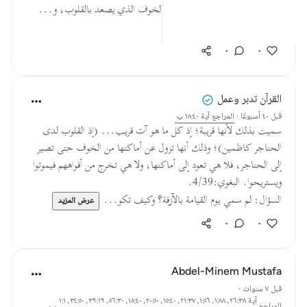
وعذابها؛ رجاء أن يُحدثوا توبةً قبل الخوف الذي يصعد بالقلوب، و...
عرض المزيد
٠
٠
القرآن تدبر وعمل
قبل ٤٠ أسبوعًا
·
المراجع
آية ١٨:٤٠
سميت بذلك لأنها قريبة؛ إذ كل ما هو آت قريب... (إذ القلوب لدى
الحناجر كاظمين)؛ وذلك أنها تزول عن أماكنها من الخوف حتى تصير
إلى الحناجر، فلا هي تعود إلى أماكنها، ولا هي تخرج من أفواههم فيموتوا
ويستريحوا. البغوي:4/39.
السؤال: لم سمي يوم القيامة بالآزفة؟ وكيف تكو...
عرض المزيد
٠
٠
Abdel-Minem Mustafa
قبل ٧ سنوات
·
آية ٢٦:٣٨، ١:٨٨، ١:٥٦، ٢١:٣٧، ١٥:٤٠، ٢٠:٥٠، ١٨:٤٠، ٥٦:٣٠، ٣٩:١٩، ٣٤:٥٠، ١:١
المراجع