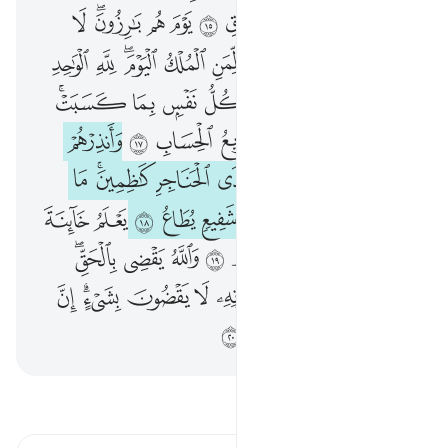
ﲶ
ﲷ
ﲸ
ﲹ
ﲺ
ﲻ
ﲼ
ﲽﲾ
ﲿ
ﳀ
ﳁ
ﳂ
ﳃ
ﳄﳅ
ﳆ
ﳇ
ﳈﳉ
ﳊ
ﳋ
ﳌ
ﳍ
ﱁ
ﱂ
ﱃ
ﱄ
ﱅ
ﱆﱇ
ﱈ
ﱉ
ﱊﱋ
ﱌ
ﱍ
ﱎ
ﱏ
ﱐ
ﱑ
ﱒ
ﱓ
ﱔ
ﱕ
ﱖ
ﱗ
ﱘﱙ
ﱚ
ﱛ
ﱜ
ﱝ
ﱞ
ﱟ
ﱠ
ﱡ
ﱢ
ﱣ
ﱤ
ﱥ
ﱦ
ﱧ
ﱨ
ﱩ
ﱪ
ﱫﱬ
ﱭ
ﱮ
ﱯ
ﱰ
ﱱ
ﱲ
ﱳﱴ
ﱵ
ﱶ
ﱷ
ﱸ
ﱹ
ﱺ
اقرأ التفسير