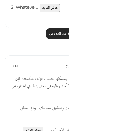
2. Whateve...
عرض المزيد
٢
٤٢
اقرأ المزيد من الدروس
تأملات
الهيئة العالمية لتدبر القرآن الكريم
قبل ٢٩ أسبوعًا
·
المراجع
آية ٢:٣٥
* سبحان من يفتح للناس رحمته أو يمسكها حسب عزته وحكمته، فإن
رحم أو أمسك فعن حكمة فعل، ولا أحد يغالبه في اختياره الذي اختاره عز
وجل.
* تعلق بالله في رغبك ورهبك وأمانيِّك وتحقيق مطالبك، ودع الخلق،
فليس لهم من الأمر شيء.
* لتسكُن نفسك وليطمئن قلبك، فإن الأمر كله...
عرض المزيد