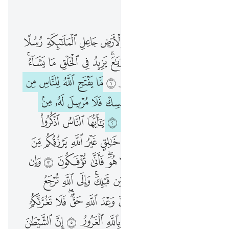
اقرأ في السياق
الفصل ٣٥, صفحة ٤٣٤, جوز ٢٢
الحمد لله فاطر السماوات والارض جاعل الملايكة رسلا اولي اجنحة مثنى وثلاث ورباع يزيد في الخلق ما يشاء ان الله على كل شيء قدير ١ ما يفتح الله للناس من رحمة فلا ممسك لها وما يمسك فلا مرسل له من بعده وهو العزيز الحكيم ٢ يا ايها الناس اذكروا نعمت الله عليكم هل من خالق غير الله يرزقكم من السماء والارض لا الاه الا هو فانى توفكون ٣ وان
ﲏ
ﲐ
ﲑ
ﲒ
ﲓ
ﲔ
ﲕ
ﲖ
ٱلْحَمْدُ لِلَّهِ فَاطِرِ ٱلسَّمَـٰوَٰتِ وَٱلْأَرْضِ جَاعِلِ ٱلْمَلَـٰٓئِكَةِ رُسُلًا أُو۟لِىٓ أَجْنِحَةٍۢ مَّثْنَىٰ وَثُلَـٰثَ وَرُبَـٰعَ ۚ يَزِيدُ فِى ٱلْخَلْقِ مَا يَشَآءُ ۚ إِنَّ ٱللَّهَ عَلَىٰ كُلِّ شَىْءٍۢ قَدِيرٌۭ ١ مَّا يَفْتَحِ ٱللَّهُ لِلنَّاسِ مِن رَّحْمَةٍۢ فَلَا مُمْسِكَ لَهَا ۖ وَمَا يُمْسِكْ فَلَا مُرْسِلَ لَهُۥ مِنۢ بَعْدِهِۦ ۚ وَهُوَ ٱلْعَزِيزُ ٱلْحَكِيمُ ٢ يَـٰٓأَيُّهَا ٱلنَّاسُ ٱذْكُرُوا۟ نِعْمَتَ ٱللَّهِ عَلَيْكُمْ ۚ هَلْ مِنْ خَـٰلِقٍ غَيْرُ ٱللَّهِ يَرْزُقُكُم مِّنَ ٱلسَّمَآءِ وَٱلْأَرْضِ ۚ لَآ إِلَـٰهَ إِلَّا هُوَ ۖ فَأَنَّىٰ تُؤْفَكُونَ ٣ وَإ
ﲗ
ﲘ
ﲙ
ﲚ
ﲛﲜ
ﲝ
ﲞ
ﲟ
ﲠ
ﲡﲢ
ﲣ
ﲤ
ﲥ
ﲦ
ﲧ
ﲨ
ﲩ
ﲪ
ﲫ
ﲬ
ﲭ
ﲮ
ﲯ
ﲰ
ﲱ
ﲲﲳ
ﲴ
ﲵ
ﲶ
ﲷ
ﲸ
ﲹ
ﲺﲻ
ﲼ
ﲽ
ﲾ
ﲿ
ﳀ
ﳁ
ﳂ
ﳃ
ﳄ
ﳅﳆ
ﳇ
ﳈ
ﳉ
ﳊ
ﳋ
ﳌ
ﳍ
ﳎ
ﳏﳐ
ﳑ
ﳒ
ﳓ
ﳔﳕ
ﳖ
ﳗ
ﳘ
ﱁ
ﱂ
ﱃ
ﱄ
ﱅ
ﱆ
ﱇﱈ
ﱉ
ﱊ
ﱋ
ﱌ
ﱍ
ﱎ
ﱏ
ﱐ
ﱑ
ﱒ
ﱓﱔ
ﱕ
ﱖ
ﱗ
ﱘ
ﱙ
ﱚ
ﱛ
ﱜ
ﱝ
ﱞ
ﱟ