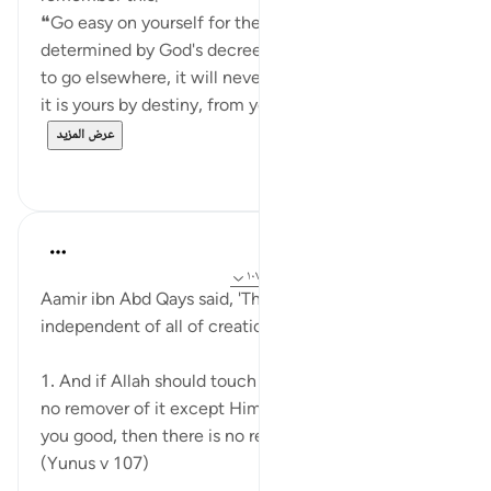
❝Go easy on yourself for the outcome of all affairs is
determined by God's decree. If something is meant
to go elsewhere, it will never come your way but if
it is yours by destiny, from you it cannot ...
عرض المزيد
٢
٤٧
Ammar AlShukry
قبل ٤ سنوات
·
المراجع
آية ٦:١١، ٢:٣٥، ١٠٧:١٠
Aamir ibn Abd Qays said, 'Three verses made me
independent of all of creation:
1. And if Allah should touch you with harm, there is
no remover of it except Him; and if He intends for
you good, then there is no repeller of His bounty.
(Yunus v 107)