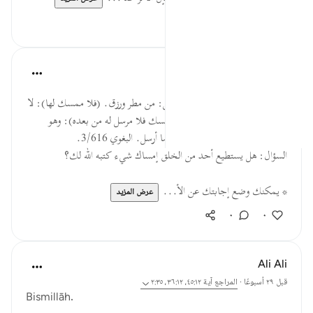
٠
٠
القرآن تدبر وعمل
قبل ٤٠ أسبوعًا
·
المراجع
آية ٢:٣٥
(ما يفتح الله للناس من رحمة): قيل: من مطر ورزق. (فلا ممسك لها): لا
يستطيع أحد على حبسها. (وما يمسك فلا مرسل له من بعده): وهو
(العزيز) فيما أمسك، (الحكيم) فيما أرسل. البغوي 3/616.
السؤال: هل يستطيع أحد من الخلق إمساك شيء كتبه الله لك؟
* يمكنك وضع إجابتك عن الأ...
عرض المزيد
٠
٠
Ali Ali
قبل ٢٩ أسبوعًا
·
المراجع
آية ٤٥:١٢، ٣٦:١٢، ٢:٣٥
Bismillāh.