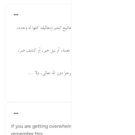
موسوعة الهدايات القرآنية
قبل ٤٠ أسبوعًا
·
المراجع
آية ٢:٣٥
يَفْتَحِ... التوكل على الله تعالى؛ فمفاتيح الخير ومغاليقه كلها له وحده،
فمنه الخير، وبيده الخير.
مِن رَّحْمَةٍ... يُعبد المعبود؛ لسابق نعمة، أو نيل خير، أو كشف ضر،
وكل ذلك ليس لأحد إلا لله وحده.
فَلاَ مُمْسِكَ... توجيه للعباد أن لا يرجوا دون الله تعالى، ولا ...
عرض المزيد
٠
٠
Waleed Basyouni
قبل ٣ سنوات
·
المراجع
آية ٢:٣٥
If you are getting overwhelmed step back and
remember this: