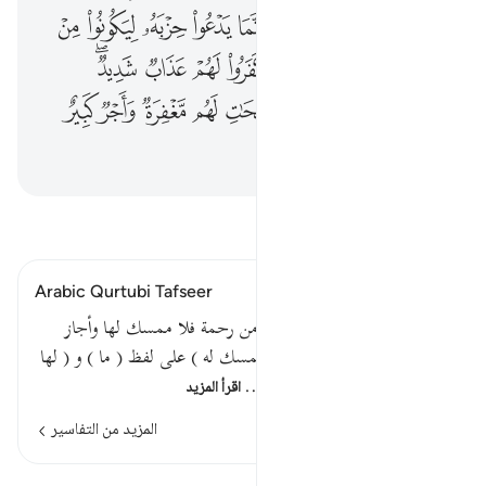
ﱠ
ﱡ
ﱢ
ﱣﱤ
ﱥ
ﱦ
ﱧ
ﱨ
ﱩ
ﱪ
ﱫ
ﱬ
ﱭ
ﱮ
ﱯ
ﱰ
ﱱﱲ
ﱳ
ﱴ
ﱵ
ﱶ
ﱷ
ﱸ
ﱹ
ﱺ
ﱻ
اقرأ التفسير
Arabic Qurtubi Tafseer
قوله تعالى : ما يفتح الله للناس من رحمة فلا ممسك لها وأجاز
النحويون في غير القرآن ( فلا ممسك له ) على لفظ ( ما ) و ( لها
) على المعنى . وأجازوا ( وما …
اقرأ المزيد
المزيد من التفاسير
الدروس