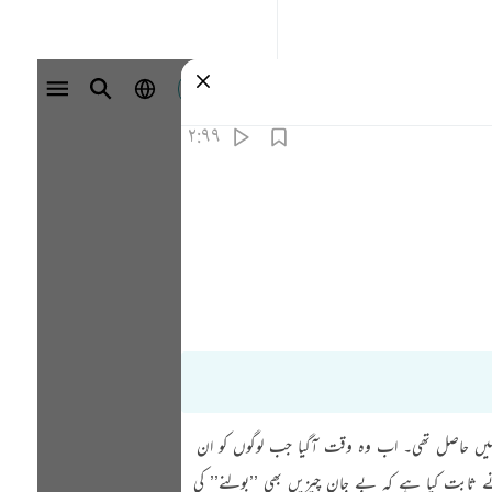
تسجيل الدخول
٢:٩٩
 انہیں حاصل تھی۔ اب وہ وقت آگیا جب لوگوں کو ان
نے ثابت کیا ہے کہ بے جان چیزیں بھی ’’بولنے’’ کی