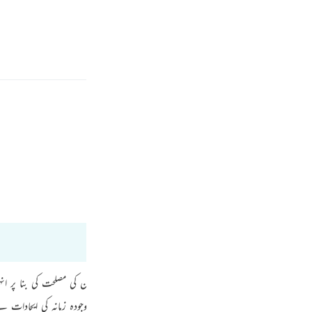
ة
تسجيل الدخول
Bayan Ul Quran
Tafsir Ibn Kathir
Fr
Ind
I
 کا مطلب یہ ہوگا کہ اب لوگوں سے وہ آزادی چھن گئی جو امتحان کی مصلحت کی بنا پر
مگر جب حالات بدلیں گے تو یہاں کی ہر چیز بولنے لگے گی۔ موجودہ زمانہ کی ایجادات 