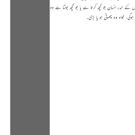
کے اندر انسان جو کچھ کرتا ہے یا جو کچھ بولتا ہے وہ
گی، خواہ وہ چھوٹی ہو یا بڑی۔