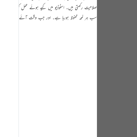
tuguês
صلاحیت رکھتی ہیں۔ اسٹوڈیو میں کیے ہوئے عمل کو فلم اور ریکا
усский
سب ہر لمحہ محفوظ ہورہا ہے۔ اور جب وقت آئے گا تو ہر ایک ک
Shqip
ษาไทย
Türkçe
اردو
体中文
Melayu
spañol
swahili
ng Việt