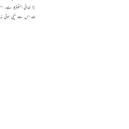
Por
رڈ پوری طرح دہرا دیتے ہیں۔ اسی طرح موجودہ دنیا گویا بہت بڑا خدائی اسٹوڈیو ہے۔ اس 
р
ی کہانی کو یہ دنیا اس طرح دہرا دے گی کہ اس کی کوئی بھی بات اس سے بچی ہوئی نہ ہو
ภา
简
E
Ki
Tiế