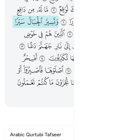
ﲞ
ﲟ
ﲠ
ﲡ
ﲢ
ﲣ
ﲤ
ﲥ
ﲦ
ﲧ
ﲨ
ﲩ
ﲪ
ﲫ
ﲬ
ﲭ
ﲮ
ﲯ
ﲰ
ﲱ
ﲲ
ﲳ
ﲴ
ﲵ
ﲶ
ﲷ
ﲸ
ﲹ
ﲺ
ﲻ
ﲼ
ﲽ
ﲾ
ﲿ
ﳀ
ﳁ
ﳂ
ﳃ
ﳄ
ﳅ
ﳆ
ﳇ
ﳈ
ﳉ
ﳊ
ﱁ
ﱂ
ﱃ
ﱄ
ﱅ
ﱆ
ﱇ
ﱈ
ﱉ
ﱊ
ﱋ
ﱌ
ﱍ
ﱎﱏ
ﱐ
ﱑ
ﱒ
ﱓ
ﱔ
ﱕ
اقرأ التفسير
Arabic Qurtubi Tafseer