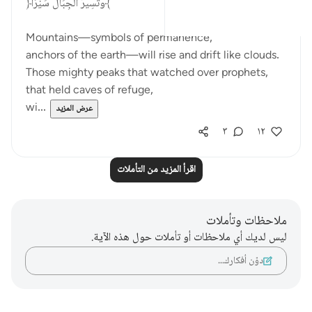
﴿وَتَسِيرُ الْجِبَالُ سَيْرًا﴾
Mountains—symbols of permanence,
anchors of the earth—will rise and drift like clouds.
Those mighty peaks that watched over prophets,
that held caves of refuge,
wi...
عرض المزيد
٣
١٢
اقرأ المزيد من التأملات
ملاحظات وتأملات
ليس لديك أي ملاحظات أو تأملات حول هذه الآية.
دوّن أفكارك…