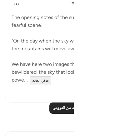
In the Shade of the Quran
قبل ٣١ أسبوعًا
·
المراجع
آية ٩:٥٢-١٠
The opening notes of the surah are followed by a
fearful scene:
"On the day when the sky will shake and reel, and
the mountains will move away." (Verses 9-10)
We have here two images that leave us shaken,
bewildered: the sky that looks to us so firm and
powe...
عرض المزيد
٠
١
اقرأ المزيد من الدروس
تأملات