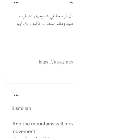
الهيئة العالمية لتدبر القرآن الكريم
قبل ٣٠ أسبوعًا
·
المراجع
آية ٩:٥٢-١٠
* السماء الشديدة في بنائها، والجبال الراسخة في شموخها، تضطرب
أحوالها وتتبدل يوم القيامة لهول المشهد وعظم الخطب، فكيف بك أيها
العبد الضعيف؟!
المصدر: هدايات القرآن الكريم
للمزيد حمل تطبيق تدبر:
https://mssg.me/4lx6w
٠
٠
Dr Maryam Fayyaz
السنة الماضية
·
المراجع
آية ٩:٥٢-١٦
Bismillah
'And the mountains will move with an awful
movement.'