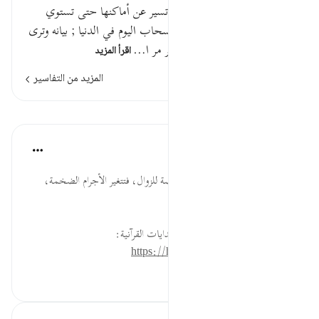
وتسير الجبال سيرا قال مقاتل : تسير عن أماكنها حتى تستوي
بالأرض . وقيل : تسير كسير السحاب اليوم في الدنيا ; بيانه وترى
الجبال تحسبها جامدة وهي تمر مر ا…
اقرأ المزيد
المزيد من التفاسير
الدروس
موسوعة الهدايات القرآنية
قبل ٤٠ أسبوعًا
·
المراجع
آية ١٠:٥٢
وَتَسِيرُ... جميع أجرام الأرض معرضة للزوال، فتتغير الأجرام الضخمة،
فأولى منها هذا الآدمي الضعيف.
لقراءة المزيد اذهب إلى موسوعة الهدايات القرآنية:
https://hidayaaencyc.net/mawso3a
٠
٠