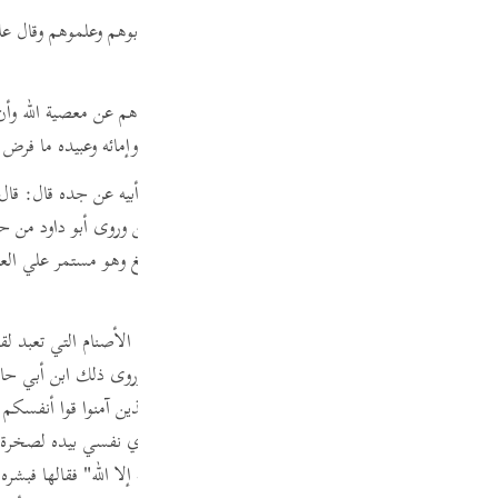
Por
 عنه في قوله تعالى
"قوا أنفسكم وأهليكم نارا"
يقول أدبوهم وعلموهم وقال ع
р
أمروا أهليكم بالذكر ينجيكم الله من النار.
أوصوا أهليكم بتقوى الله وقال قتادة تأمرهم بطاعة الله وتنهاهم عن معصية الله وأن
ل الضحاك ومقاتل حق المسلم أن يعلم أهله من قرابته وإمائه وعبيده ما فرض الل
ภา
 والترمذي من حديث عبدالملك بن الربيع بن سبرة عن أبيه عن جده قال: قال ر
يها"
هذا لفظ أبي داود وقال الترمذي هذا حديث حسن وروى أبو داود من 
ذا في الصوم ليكون ذلك تمرينا له على العبادة لكي يبلغ وهو مستمر علي العبا
简
الذي يلقي فيه جثث بني آدم
"والحجارة"
قيل المراد بها الأصنام التي تعبد لق
E
ي هي حجارة من كبريت زاد مجاهد: أنتن من الجيفة وروى ذلك ابن أبي حاتم ر
أن رسول الله صلى الله عليه وسلم تلا هذه الآية
"يا أيها الذين آمنوا قوا أنفسكم
Ki
 كحجارة الدنيا؟ فقال النبي صلي الله عليه وسلم
"والذي نفسي بيده لصخرة 
Tiế
 يده على فؤاده فإذا هو حي فناداه قال
"يا شيخ قل لا إله إلا الله"
فقالها فبشره 