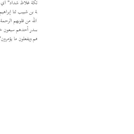
 وعيد
" هذا حديث مرسل غريب وقوله تعالى "
عليها ملائكة غلاظ شداد
" أي 
ة والمنظر المزعج كما قال ابن أبي حاتم ثنا أبي ثنا سلمة بن شبيب ثنا إبراهيم
ة ألف من خزنة جهنم سود وجوههم كالحة أنيابهم قد نزع الله من قلوبهم الرح
لغ منكبه الآخر ثم يجدون على الباب التسعة عشر عرض صدر أحدهم سبعون خر
أول حتى ينتهوا إلى آخرها وقوله "
لا يعصون الله ما أمرهم ويفعلون ما يؤمرون" 