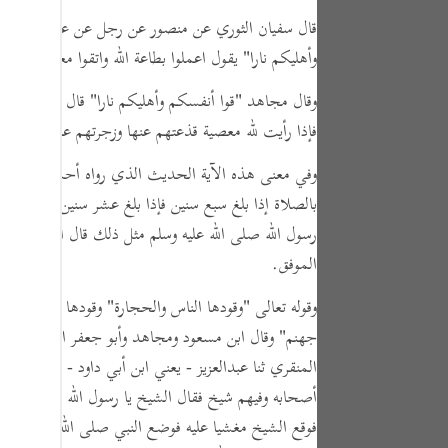
tuguês
قال سفيان الثوري عن منصور عن رجل عن علي رضي الله
усский
وأهليكم نارا"
يقول اعملوا بطاعة الله واتقوا معاصي الله و
Shqip
وقال مجاهد
"قوا أنفسكم وأهليكم نارا"
قال اتقوا الله و
فإذا رأيت لله معصية قذعتهم عنها وزجرتهم عنها وهكذا قا
ษาไทย
Türkçe
وفي معنى هذه الآية الحديث الذي رواه أحمد وأبو داود
بالصلاة إذا بلغ سبع سنين فإذا بلغ عشر سنين فاضربوه عل
اردو
رسول الله صلى الله عليه وسلم مثل ذلك قال الفقهاء وهك
体中文
الموفق.
Melayu
وقوله تعالى
"وقودها الناس والحجارة"
وقودها أي حطبها 
spañol
جهنم"
وقال ابن مسعود ومجاهد وأبو جعفر الباقر والسد
المنقري ثنا عبدالعزيز - يعني ابن أبي داود - قال بلغني 
swahili
أصحابه وفيهم شيخ فقال الشيخ يا رسول الله حجارة جهنم
ng Việt
فوقع الشيخ مغشيا عليه فوضع النبي صلى الله عليه وسلم