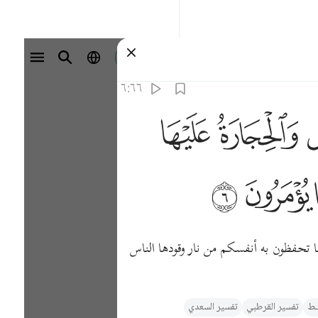
تسجيل الدخول
٦:٦٦
ﲳ
ﲴ
 ٦
ﲿ
ﳀ
بما تحفظون به أنفسكم من نار وقودها الناس
يـط
تفسير القرطبي‎
تفسير السعدي