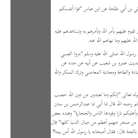
لي بن أبي طلحة عن ابن عباس
"قوا أنفسكم
 تقوم عليهم بأمر الله وتأمرهم به وتساعدهم عليه
ه عليهم وما نهاهم الله عنه.
سول الله صلى الله عليه وسلم
"مروا الصبي
حديث عمرو بن شعيب عن أبيه عن جده عن
دة والطاعة ومجانبة المعاصي وترك المنكر والله
وله تعالى
"إنكم وما تعبدون من دون الله حصب
حمه الله قال ثنا أبي ثنا عبدالرحمن بن سنان
 وأهليكم نارا وقودها الناس والحجارة"
وعنده بعض
من صخر جهنم أعظم من جبال الدنيا كلها"
قال
بالجنة قال: فقال أصحابه يا رسول الله أمن بيننا؟