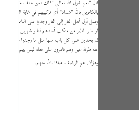
قال
"نعم يقول الله تعالى "
ذلك لمن خاف مقامي وخاف
بالكافرين بالله "
شداد
" أي تركيبهم في غاية الشدة والكثاف
وصل أول أهل النار إلى النار وجدوا على الباب أربعمائ
لو طير الطير من منكب أحدهم لطار شهرين قبل أن يب
ثم يجدون على كل باب منها مثل ما وجدوا على الباب ال
عنه طرفة عين وهم قادرون على فعله ليس بهم عجز عنه.
وهؤلاء هم الزبانية - عياذا بالله منهم.