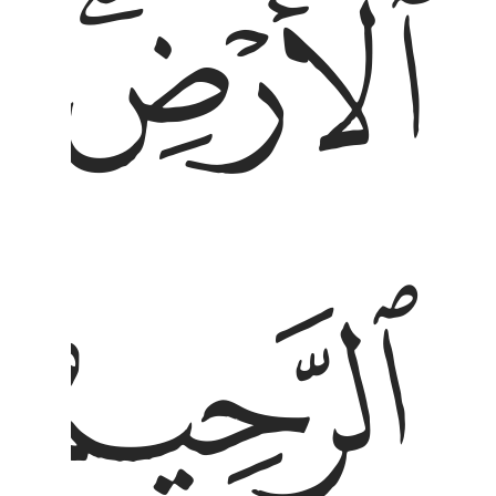
ﱩﱪ
ﱫ
ﱰ