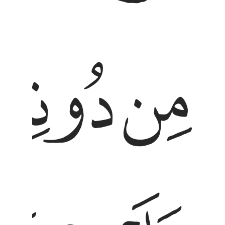
ﱴ
ﱵ
ن دونه اولياء الله حفيظ عليهم وما انت عليهم بوكيل
ِن دُونِهِۦٓ أَوْلِيَآءَ ٱللَّهُ حَفِيظٌ عَلَيْهِمْ وَمَآ أَنتَ عَلَيْهِم بِوَكِيلٍۢ