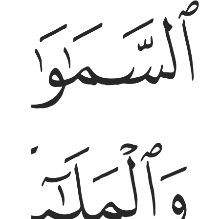
ﱝ
ﱢ
الملايكة يسبحون بحمد ربهم ويستغفرون لمن في
َٱلْمَلَـٰٓئِكَةُ يُسَبِّحُونَ بِحَمْدِ رَبِّهِمْ وَيَسْتَغْفِرُونَ لِمَن فِى