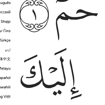
ﱁ
ﱂ
ﱃ
tuguês
усский
Shqip
ษาไทย
Türkçe
ﱇ
ﱈ
اردو
体中文
Melayu
spañol
swahili
ng Việt