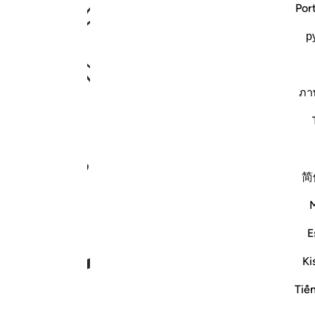
ﱄ
ﱅ
Por
р
ภา
ﱉ
ﱊ
简
E
Ki
Tiế