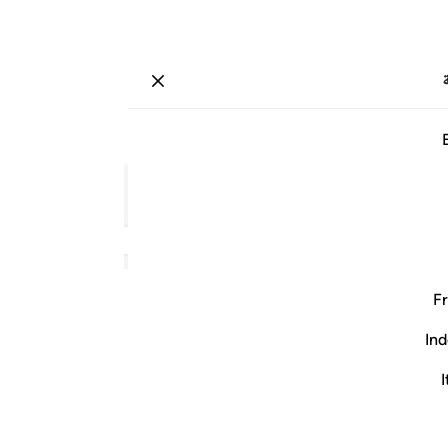
ة
تسجيل الدخول
صفحة
٤٨٣
جزء
٢٥
/
حزب
٤٩
Fr
Ind
I