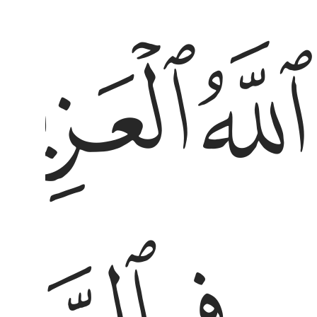
ﱌ
ﱍ
لله العزيز الحكيم ٣ له ما في السماوات وما في الارض
للَّهُ ٱلْعَزِيزُ ٱلْحَكِيمُ ٣ لَهُۥ مَا فِى ٱلسَّمَـٰوَٰتِ وَمَا فِى ٱلْأَرْضِ ۖ