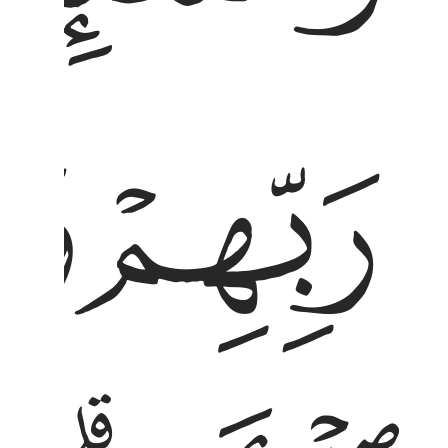
ﱥ
ﱦ
لارض الا ان الله هو الغفور الرحيم ٥ والذين اتخذوا
لْأَرْضِ ۗ أَلَآ إِنَّ ٱللَّهَ هُوَ ٱلْغَفُورُ ٱلرَّحِيمُ ٥ وَٱلَّذِينَ ٱتَّخَذُوا۟