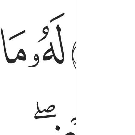
ﱏ
ﱐ
ﱑ