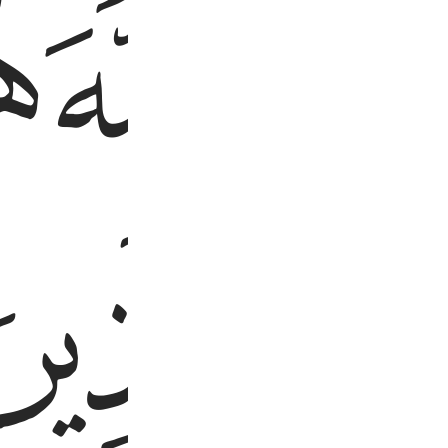
ﱬ
ﱭ
ﱮ
ﱱ
ﱲ