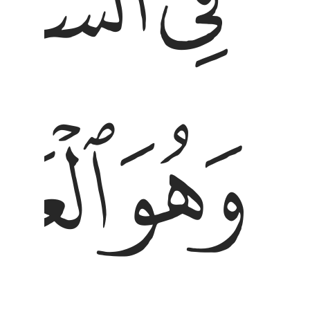
ﱒ
ﱓ
ﱘ
ﱙ
هو العلي العظيم ٤ تكاد السماوات يتفطرن من فوقهن
َهُوَ ٱلْعَلِىُّ ٱلْعَظِيمُ ٤ تَكَادُ ٱلسَّمَـٰوَٰتُ يَتَفَطَّرْنَ مِن فَوْقِهِنَّ ۚ