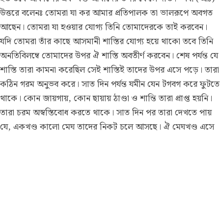
উত্তরে বলেনঃ তোমরা যা কর আমার প্রতিপালক তা ভালরূপে অবগত
আছেন। তোমরা যা হওয়ার যোগ্য তিনি তোমাদেরকে তাই করবেন।
যদি তোমরা তাঁর কাছে আসমানী শাস্তির যোগ্য হয়ে থাকো তবে তিনি
অনতিবিলম্বে তোমাদের উপর ঐ শাস্তি অবতীর্ণ করবেন। শেষ পর্যন্ত যে
শাস্তি তারা কামনা করেছিল সেই শাস্তিই তাদের উপর এসে পড়ে। তারা
কঠিন গরম অনুভব করে। সাত দিন পর্যন্ত যমীন যেন টগবগ করে ফুটতে
থাকে। কোন জায়গায়, কোন ছায়ায় ঠাণ্ডা ও শান্তি তারা প্রাপ্ত হয়নি।
তারা চরম অস্বস্তিবোধ করতে থাকে। সাত দিন পর তারা দেখতে পায়
যে, একখণ্ড কালো মেঘ তাদের নিকট চলে আসছে। ঐ মেঘখণ্ড এসে
তাদের মাথার উপর ছেয়ে যায়। তারা গরমে অস্থির হয়ে পড়েছিল। ঐ
মেঘ দেখে তারা ওর নীচে বসে পড়ে। যখন সবাই ওর নীচে এসে যায়
তখন ঐ মেঘ হতে অগ্নি বর্ষণ শুরু হয়ে যায়। সাথে সাথে যমীন
প্রচণ্ডভাবে টান দিতে শুরু করে এবং এমন ভীষণ শব্দ করে যে, তাদের
অন্তর ফেটে যায় এবং একই সাথে সবাই ধ্বংস হয়ে যায়। ঐ দিনের
মহাপ্লাবন তাদের একজনকেও অবশিষ্ট রাখেনি। সূরায়ে আ’রাফে