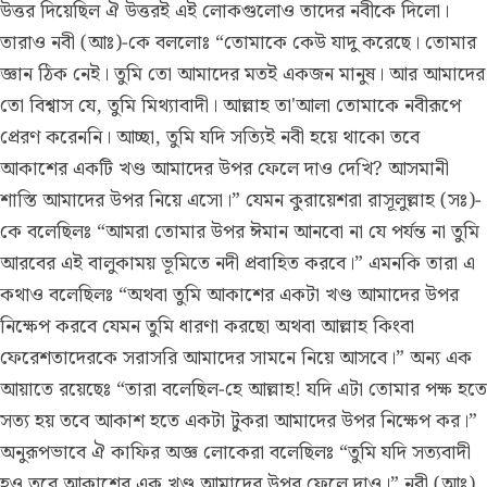
উত্তর দিয়েছিল ঐ উত্তরই এই লোকগুলোও তাদের নবীকে দিলো।
তারাও নবী (আঃ)-কে বললোঃ “তোমাকে কেউ যাদু করেছে। তোমার
জ্ঞান ঠিক নেই। তুমি তো আমাদের মতই একজন মানুষ। আর আমাদের
তো বিশ্বাস যে, তুমি মিথ্যাবাদী। আল্লাহ তা'আলা তোমাকে নবীরূপে
প্রেরণ করেননি। আচ্ছা, তুমি যদি সত্যিই নবী হয়ে থাকো তবে
আকাশের একটি খণ্ড আমাদের উপর ফেলে দাও দেখি? আসমানী
শাস্তি আমাদের উপর নিয়ে এসো।” যেমন কুরায়েশরা রাসূলুল্লাহ (সঃ)-
কে বলেছিলঃ “আমরা তোমার উপর ঈমান আনবো না যে পর্যন্ত না তুমি
আরবের এই বালুকাময় ভূমিতে নদী প্রবাহিত করবে।” এমনকি তারা এ
কথাও বলেছিলঃ “অথবা তুমি আকাশের একটা খণ্ড আমাদের উপর
নিক্ষেপ করবে যেমন তুমি ধারণা করছো অথবা আল্লাহ কিংবা
ফেরেশতাদেরকে সরাসরি আমাদের সামনে নিয়ে আসবে।” অন্য এক
আয়াতে রয়েছেঃ “তারা বলেছিল-হে আল্লাহ! যদি এটা তোমার পক্ষ হতে
সত্য হয় তবে আকাশ হতে একটা টুকরা আমাদের উপর নিক্ষেপ কর।”
অনুরূপভাবে ঐ কাফির অজ্ঞ লোকেরা বলেছিলঃ “তুমি যদি সত্যবাদী
হও তবে আকাশের এক খণ্ড আমাদের উপর ফেলে দাও।” নবী (আঃ)