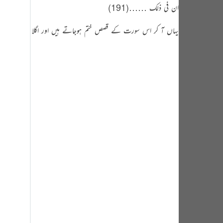
tuguês
ان فی ذلک ……(191)
усский
یہاں آ کر اس سورت کے قصص ختم ہوجاتے ہیں اور اگلا سبق اس پ
Shqip
ษาไทย
Türkçe
اردو
体中文
Melayu
spañol
swahili
ng Việt