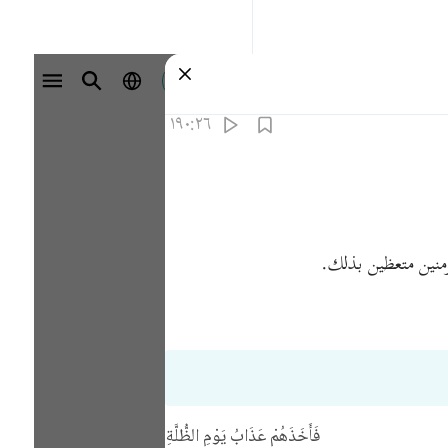
تسجيل الدخول
١٩٠:٢٦
ؤمنين متعظين بذلك.
فَأَخَذَهُمْ عَذَابُ يَوْمِ الظُّلَّةِ