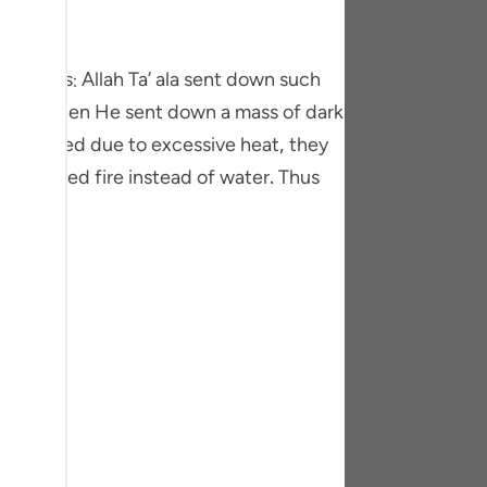
tuguês
усский
Shqip
utside. Then He sent down a mass of dark
distressed due to excessive heat, they
ษาไทย
 it rained fire instead of water. Thus
Türkçe
اردو
体中文
Melayu
spañol
swahili
ng Việt