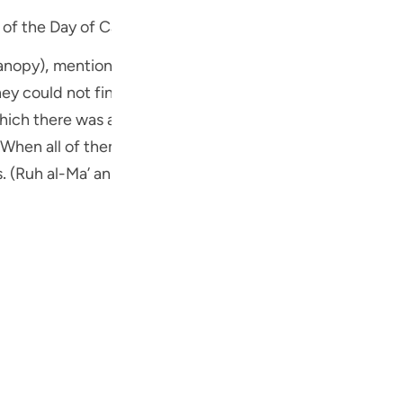
Por
 of the Day of Canopy. - 26:189
р
ey could not find comfort either inside the houses or o
hich there was a cool breeze. As the entire people were 
ภา
 When all of them assembled under the cover of the cloud,
 (Ruh al-Ma’ ani)
简
E
Ki
Tiế