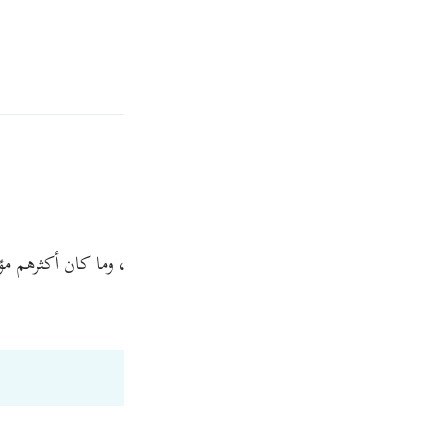
ة
تسجيل الدخول
ﱺ
ﱻ
ﱼ
ى قدرة الله في مؤاخذة المكذبين، وعبرة لمن يعتبر، وما كان أكثرهم م
Fr
Tazkirul Quran
Ibn Kathi
Ind
I