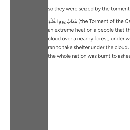
so they were seized by the torment
عَذَابُ يَوْمِ الظُّلَّةِ (the Torment of the Canopy), mentioned in this verse refers to an incident, which is this: Allah Ta’ ala sent down such
an extreme heat on a people that th
cloud over a nearby forest, under w
ran to take shelter under the cloud.
the whole nation was burnt to ashes.