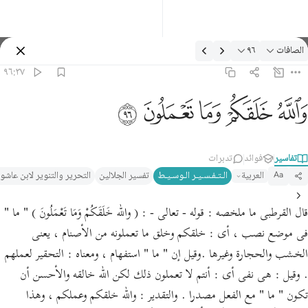
لتفسير: الصافات ٩٦:٣٧
الصافات
٩٦
تسجيل الدخول
٩٦:٣٧
الله خلقكم وما تعملون ٩٦
ﲤ
ﲥ
ﲦ
ﲧ
ﲨ
َٱللَّهُ خَلَقَكُمْ وَمَا تَعْمَلُونَ ٩٦
تفاسير
فوائد
تدبرات
العربية
الـتـفـسـيـر الـوسـيـط
تفسير الجلالين
التحرير والتنوير لابن عاشو
Aa
قال القرطبى ما ملخصه : قوله - تعالى - : ( والله خَلَقَكُمْ وَمَا تَعْمَلُونَ ) " ما "
فى موضع نصب ، أى : خلقكم وخلق ما تعملونه من الأصنام ، يعنى
الخشب والحجارة وغيرها .وقيل إن " ما " استفهام ، ومعناه : التحقير لعملهم
. وقيل : هى نفى أى : أنتم لا تعملون ذلك لكن الله خالقه والأحسن أن
تكون " ما " مع الفعل مصدرا . والتقدير : والله خلقكم وعملكم ، وهذا