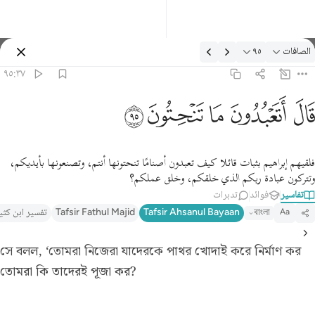
لتفسير: الصافات ٩٥:٣٧
الصافات
٩٥
تسجيل الدخول
٩٥:٣٧
ال اتعبدون ما تنحتون ٩٥
ﲟ
ﲠ
ﲡ
ﲢ
ﲣ
َالَ أَتَعْبُدُونَ مَا تَنْحِتُونَ ٩٥
فلقيهم إبراهيم بثبات قائلا كيف تعبدون أصنامًا تنحتونها أنتم، وتصنعونها بأيديكم،
وتتركون عبادة ربكم الذي خلقكم، وخلق عملكم؟
تفاسير
فوائد
تدبرات
বাংলা
Tafsir Ahsanul Bayaan
Tafsir Fathul Majid
تفسير ابن كثي
Aa
সে বলল, ‘তোমরা নিজেরা যাদেরকে পাথর খোদাই করে নির্মাণ কর
তোমরা কি তাদেরই পূজা কর?