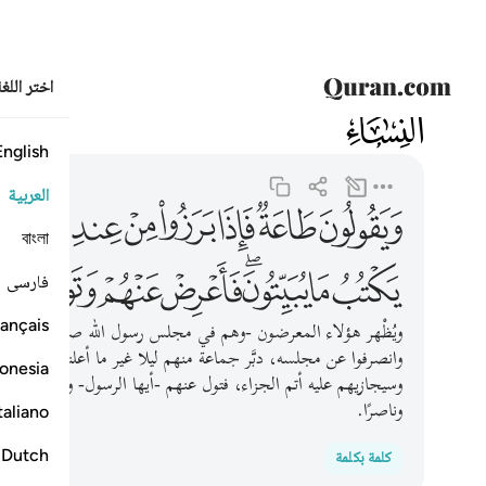
اختر اللغ
004
النساء
4:81
ويقولون طاعة فاذا برزوا من عندك بيت طايفة منهم غير ال
English
العربية
ﱏ
ﱐ
ﱑ
ﱒ
ﱓ
ﱔ
ﱕ
বাংলা
ﱝ
ﱞ
ﱟﱠ
ﱡ
ﱢ
ﱣ
فارسی
ançais
ويُظْهر هؤلاء المعرضون -وهم في مجلس رسول الله صلى الله عليه و
وانصرفوا عن مجلسه، دبَّر جماعة منهم ليلا غير ما أعلنوه من الطا
onesia
وسيجازيهم عليه أتم الجزاء، فتول عنهم -أيها الرسول- ولا تبال بهم
وناصرًا.
taliano
Dutch
كلمة بكلمة