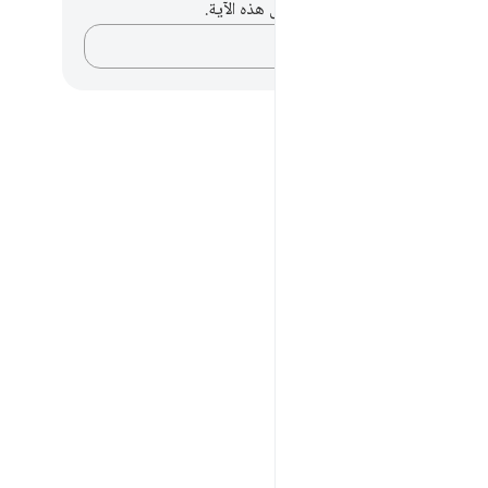
لديك أي ملاحظات أو تأملات حول هذه الآية.
دوّن أفكارك…