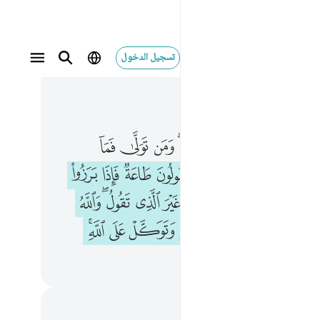
تسجيل الدخول
 في السياق
٩, جوز ٥
ل فقد اطاع الله ومن تولى فما ارسلناك عليهم حفيظا ٨٠ ويقولون طاعة فاذا برزوا من عندك بيت طايفة منهم غير الذي تقول والله يكتب ما يبيتون فاعرض عنهم وتوكل على الله وكفى بالله وكيلا ٨١
ﱂ
ﱃ
ﱄ
ﱅ
ﱆﱇ
ﱈ
ﱉ
ﱊ
ولَ فَقَدْ أَطَاعَ ٱللَّهَ ۖ وَمَن تَوَلَّىٰ فَمَآ أَرْسَلْنَـٰكَ عَلَيْهِمْ حَفِيظًۭا ٨٠ وَيَقُولُونَ طَاعَةٌۭ فَإِذَا بَرَزُوا۟ مِنْ عِندِكَ بَيَّتَ طَآئِفَةٌۭ مِّنْهُمْ غَيْرَ ٱلَّذِى تَقُولُ ۖ وَٱللَّهُ يَكْتُبُ مَا يُبَيِّتُونَ ۖ فَأَعْرِضْ عَنْهُمْ وَتَوَكَّلْ عَلَى ٱللَّهِ ۚ وَكَفَىٰ بِٱللَّهِ وَكِيلًا ٨١
ﱌ
ﱍ
ﱎ
ﱏ
ﱐ
ﱑ
ﱒ
ﱔ
ﱕ
ﱖ
ﱗ
ﱘ
ﱙ
ﱚﱛ
ﱜ
ﱞ
ﱟﱠ
ﱡ
ﱢ
ﱣ
ﱤ
ﱥﱦ
ﱨ
ﱩ
ﱪ
حظات وتأملات