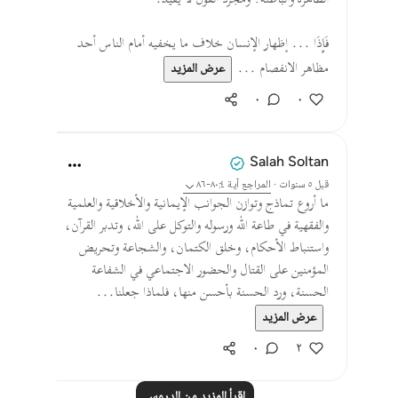
الظاهرة والباطنة؛ ومجرد القول لا يفيد.
فَإِذَا ... إظهار الإنسان خلاف ما يخفيه أمام الناس أحد
مظاهر الانفصام ...
عرض المزيد
٠
٠
Salah Soltan
قبل ٥ سنوات
·
المراجع
آية ٨٠:٤-٨٦
ما أروع تماذج وتوازن الجوانب الإيمانية والأخلاقية والعلمية
والفقهية في طاعة الله ورسوله والتوكل على الله، وتدبر القرآن،
واستنباط الأحكام، وخلق الكتمان، والشجاعة وتحريض
المؤمنين على القتال والحضور الاجتماعي في الشفاعة
الحسنة، ورد الحسنة بأحسن منها، فلماذا جعلنا...
عرض المزيد
٠
٢
اقرأ المزيد من الدروس