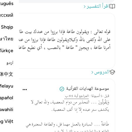
tuguês
اقرأ التفسير
усский
Shqip
قوله تعالى : ويقولون طاعة فإذا برزوا من عندك بيت طائفة منهم غ
ษาไทย
على الله وكفى بالله وكيلاويقولون طاعة فإذا برزوا من عندك بيت طا
أمرنا طاعة ، ويجوز " طاعة " بالنصب ، أي نطيع طاعة ، وهي قراءة [ ص: 9
Türkçe
اردو
الدروس
体中文
Melayu
موسوعة الهدايات القرآنية
قبل ٤٠ أسبوعًا
·
المراجع
آية ٨١:٤
spañol
وَيَقُولُونَ ... التحذير من دوام المعصية، والله تعالى لا
swahili
يكشف ستر عبده إلا إذا ألف المعصية.
ng Việt
طَاعَةٌ ... المبادرة بالعمل مهما قل، والطاعة المعتبرة هي