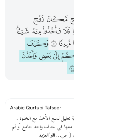
الفصل ٤, صفحة ٨١, جوز ٤
وان اردتم استبدال زوج مكان زوج واتيتم احداهن قنطارا فلا تاخذوا منه شييا اتاخذونه بهتانا واثما مبينا ٢٠ وكيف تاخذونه وق
ﱁ
ﱂ
ﱃ
ﱄ
ﱅ
ﱆ
وَإِنْ أَرَدتُّمُ ٱسْتِبْدَالَ زَوْجٍۢ مَّكَانَ زَوْجٍۢ وَءَاتَيْتُمْ إِحْدَىٰهُنَّ قِنطَارًۭا فَلَا تَأْخُذُوا۟ مِنْهُ شَيْـًٔا ۚ أَتَأْخُذُونَهُۥ بُهْتَـٰنًۭا وَإِثْمًۭا مُّبِينًۭا ٢٠ وَكَيْفَ تَأْخُذُ
ﱇ
ﱈ
ﱉ
ﱊ
ﱋ
ﱌ
ﱍﱎ
ﱏ
ﱐ
ﱑ
ﱒ
ﱓ
ﱔ
ﱕ
ﱖ
ﱗ
ﱘ
ﱙ
ﱚ
ﱛ
ﱜ
ﱝ
ﱞ
ﱟ
اقرأ التفسير
Arabic Qurtubi Tafseer
قوله تعالى : وكيف تأخذونه الآية تعليل لمنع الأخذ مع الخلوة .
وقال بعضهم : الإفضاء إذا كان معها في لحاف واحد جامع أو لم
يجامع ؛ حكاه الهروي وهو قول [ ص…
اقرأ المزيد