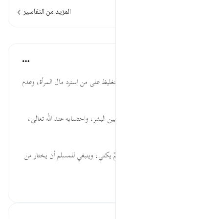
المزيد من التفاسير
الدروس
موسوعة الهدايات القرآنية
قبل ٤٠ أسبوعًا
·
المراجع
آية ٢١:٤
وَكَيْفَ ... تنويع أسلوب الإنكار للتغليظ على من استرد مال المرأة، وعدم
المبرر له.
تَأْخُذُونَهُ ... فضيلة نسيان العطاء بين البشر، واحتسابه عند الله تعالى،
وانتقال الملكية للموهوب له.
وَقَدْ أَفْضَى ... الله تعالى حييٌّ كريمٌ يكني، وينبغي للمسلم أن يختار من
ا...
عرض المزيد
٠
٠