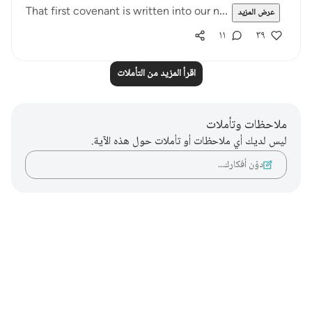
That first covenant is written into our n...
عرض المزيد
١١
٣٩
اقرأ المزيد من التأملات
ملاحظات وتأملات
ليس لديك أي ملاحظات أو تأملات حول هذه الآية.
دوّن أفكارك…
Notes