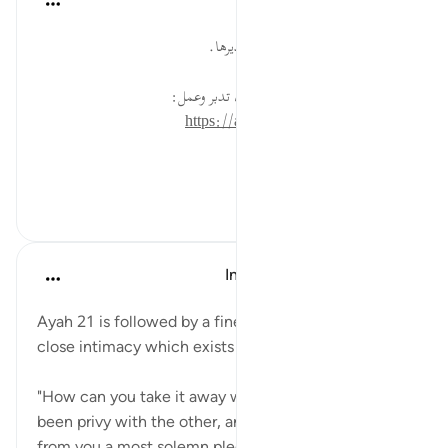
القرآن تدبر وعمل
قبل ٤٠ أسبوعًا
·
المراجع
آية ٢١:٤
وجوب الوفاء بالعهود واحترامها وتقديرها.
* للمزيد عن هذه الآية في مصحف تدبر وعمل:
https://altadabbur.com/#aya=4_21
#توجيهات
٠
٠
In the Shade of the Quran
قبل ٣١ أسبوعًا
·
المراجع
آية ٢١:٤
Ayah 21 is followed by a fine touch inspired by the
close intimacy which exists in family life:
"How can you take it away when each of you has
been privy with the other, and they have received