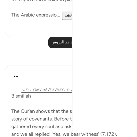
from you a most solemn pledge?" (Verse 21)
The Arabic expressio...
عرض المزيد
٠
٠
اقرأ المزيد من الدروس
تأملات
Dr Maryam Fayyaz
قبل ٤٧ أسبوعًا
·
المراجع
آية ١٥:٣٣، ١٧٢:٧، ٦٣:٢، ٧:٣٣، ٨٣:٢، ١٣:٥، ٧٢:٣٣، ٦٥:٢، ١١١:٩، ٣٤:١٧، ٢١:٤
Bismillah
The Qur’an shows that the story of humanity is the
story of covenants. Before time and history, Allah
gathered every soul and asked: 'Am I not your Lord?'
and we all replied: 'Yes, we bear witness' (7:172).