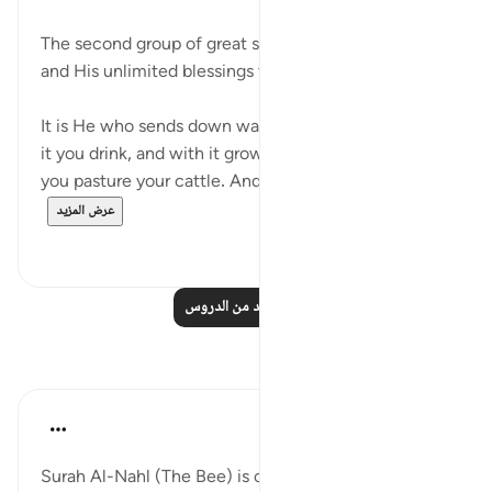
The second group of great signs in God's creation
and His unlimited blessings then follow:
It is He who sends down water from the skies. From
it you drink, and with it grow the plants on which
you pasture your cattle. And with it He causes c...
عرض المزيد
٠
٠
اقرأ المزيد من الدروس
تأملات
Jasmine
قبل ٥ سنوات
·
المراجع
آية ١٠:١٦-١٨
Surah Al-Nahl (The Bee) is one of my favourite