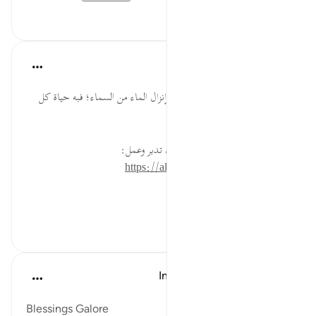
٠
٠
القرآن تدبر وعمل
قبل ٤٠ أسبوعًا
·
المراجع
آية ١٠:١٦
من أجلِّ نعم الله تعالى على العباد: إنزال الماء من السماء؛ فبه حياة كل
شيء.
* للمزيد عن هذه الآية في مصحف تدبر وعمل:
https://altadabbur.com/#aya=16_10
#توجيهات
٠
٠
In the Shade of the Quran
قبل ٣١ أسبوعًا
·
المراجع
آية ١٠:١٦
Blessings Galore