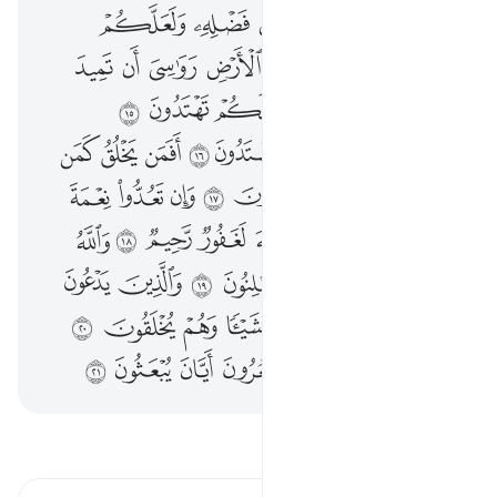
ﲹ
ﲺ
ﲻ
ﲼ
ﲽ
ﲾ
ﲿ
ﳀ
ﱁ
ﱂ
ﱃ
ﱄ
ﱅ
ﱆ
ﱇ
ﱈ
ﱉ
ﱊ
ﱋ
ﱌ
ﱍﱎ
ﱏ
ﱐ
ﱑ
ﱒ
ﱓ
ﱔ
ﱕ
ﱖ
ﱗﱘ
ﱙ
ﱚ
ﱛ
ﱜ
ﱝ
ﱞ
ﱟ
ﱠ
ﱡﱢ
ﱣ
ﱤ
ﱥ
ﱦ
ﱧ
ﱨ
ﱩ
ﱪ
ﱫ
ﱬ
ﱭ
ﱮ
ﱯ
ﱰ
ﱱ
ﱲ
ﱳ
ﱴ
ﱵ
ﱶ
ﱷ
ﱸ
ﱹ
ﱺ
ﱻ
ﱼﱽ
ﱾ
ﱿ
ﲀ
ﲁ
ﲂ
اقرأ التفسير