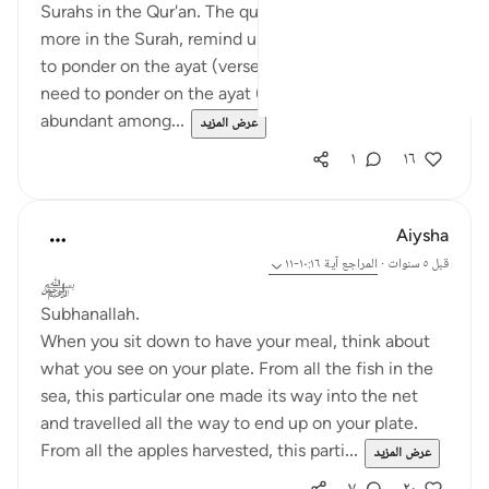
Surahs in the Qur'an. The quoted verses, and many
more in the Surah, remind us that, just as we need
to ponder on the ayat (verses) of the Qur'an, we also
need to ponder on the ayat (signs) that are
abundant among...
عرض المزيد
١
١٦
Aiysha
قبل ٥ سنوات
·
المراجع
آية ١٠:١٦-١١
﷽
Subhanallah.
When you sit down to have your meal, think about
what you see on your plate. From all the fish in the
sea, this particular one made its way into the net
and travelled all the way to end up on your plate.
From all the apples harvested, this parti...
عرض المزيد