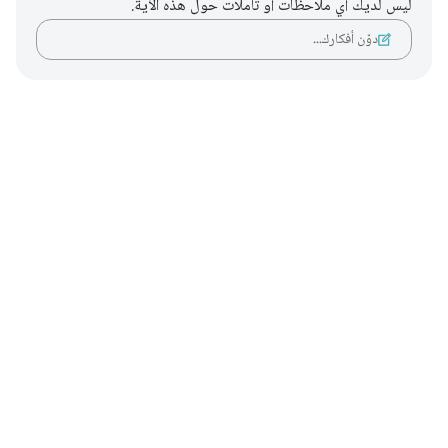
ليس لديك أي ملاحظات أو تأملات حول هذه الآية.
دوّن أفكارك…
Notes
placeholders
close