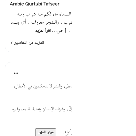
Arabic Qurtubi Tafseer
قوله تعالى : هو الذي أنزل من السماء ماء لكم منه شراب ومنه
شجر فيه تسيمون الشراب ما يشرب ، والشجر معروف . أي ينبت
من الأمطار أشجارا وعروشا ونباتا . [ ص…
اقرأ المزيد
المزيد من التفاسير
الدروس
موسوعة الهدايات القرآنية
قبل ٤٠ أسبوعًا
·
المراجع
آية ١٠:١٦
أَنزَلَ... الله تعالى مختص بإنزال المطر، والبشر لا يتحكمون في الأمطار،
والمتفرد بالإنعام يفرد بتمام الشكر.
لَّكُم... الماءَ سِرّ الحياة لكلّ مخلوقٌ، وشرف الإنسانِ وعناية الله به، وغيره
من المخلوقات تبع له ولأجله.
وَمِنْهُ شَجَرٌ... أهمية معرفة الزراعة وأنواع...
عرض المزيد