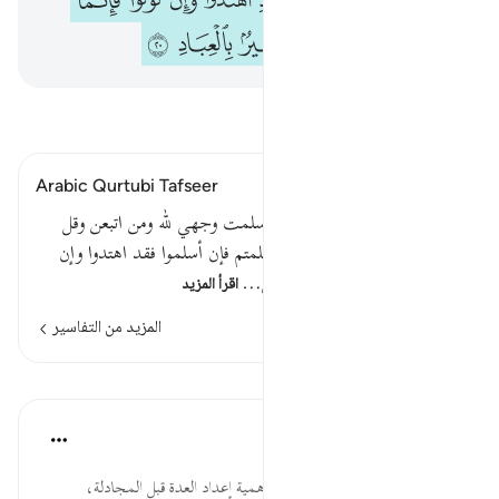
ﲓﲔ
ﲕ
ﲖ
ﲗ
ﲘﲙ
ﲚ
ﲛ
ﲜ
ﲝ
ﲞﲟ
ﲠ
ﲡ
ﲢ
ﲣ
اقرأ التفسير
Arabic Qurtubi Tafseer
قوله تعالى : فإن حاجوك فقل أسلمت وجهي لله ومن اتبعن وقل
للذين أوتوا الكتاب والأميين أأسلمتم فإن أسلموا فقد اهتدوا وإن
تولوا فإنما عليك البلاغ والله بص…
اقرأ المزيد
المزيد من التفاسير
الدروس
موسوعة الهدايات القرآنية
قبل ٤٠ أسبوعًا
·
المراجع
آية ٢٠:٣
حَآجُّوكَ... رد الباطل ومناظرته، وأهمية إعداد العدة قبل المجادلة،