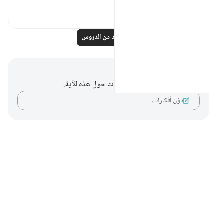
٢٣٥
٠
٠
اقرأ المزيد من الدروس
ملاحظات وتأملات
ليس لديك أي ملاحظات أو تأملات حول هذه الآية.
دوّن أفكارك…
Notes
placeholders