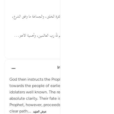
والحجة الباطلة تُدحض بالعلم.
فَقُلۡ ... العبرة بموافقة الحق؛ لا بكثرة الخلق، والجماعة ما وافق الشرع،
فلا تضر قلة السالكين.
أَسۡلَمۡتُ ... كمال الانقياد والتسليم لله رب العالمين، وأهمية الاعتز...
عرض المزيد
٥٥
٠
٠
In the Shade of the Quran
قبل ٣٢ أسبوعًا
·
المراجع
آية ٢٠:٣
God then instructs the Prophet to make his attitude
towards the people of earlier revelations and the
idolaters well known. The real issue is stated in
absolute clarity. Their fate is left to God. The
Prophet, however, proceeds along his absolutely
clear path:...
عرض المزيد