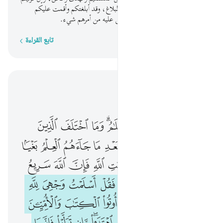
فحسابكم على الله، وليس عليَّ إلا البلاغ، وقد أبلغتكم وأقمت عليكم
الحجة. والله بصير بالعباد، لا يخفى عليه من أمرهم شيء.
تابع القراءة
كلمة بكلمة
اقرأ في السياق
الفصل ٣, صفحة ٥٢, جوز ٣
ان الدين عند الله الاسلام وما اختلف الذين اوتوا الكتاب الا من بعد ما جاءهم العلم بغيا بينهم ومن يكفر بايات الله فان الله سريع الحساب ١٩ فان حاجوك فقل اسلمت 
ﱨ
ﱩ
ﱪ
ﱫ
ﱬﱭ
ﱮ
ﱯ
ﱰ
إِنَّ ٱلدِّينَ عِندَ ٱللَّهِ ٱلْإِسْلَـٰمُ ۗ وَمَا ٱخْتَلَفَ ٱلَّذِينَ أُوتُوا۟ ٱلْكِتَـٰبَ إِلَّا مِنۢ بَعْدِ مَا جَآءَهُمُ ٱلْعِلْمُ بَغْيًۢا بَيْنَهُمْ ۗ وَمَن يَكْفُرْ بِـَٔايَـٰتِ ٱللَّهِ فَإِنَّ ٱللَّهَ سَرِيعُ ٱلْحِسَابِ ١٩ فَإِنْ حَآجُّوكَ فَقُلْ أَسْلَمْت
ﱱ
ﱲ
ﱳ
ﱴ
ﱵ
ﱶ
ﱷ
ﱸ
ﱹ
ﱺﱻ
ﱼ
ﱽ
ﱾ
ﱿ
ﲀ
ﲁ
ﲂ
ﲃ
ﲄ
ﲅ
ﲆ
ﲇ
ﲈ
ﲉ
ﲊ
ﲋ
ﲌﲍ
ﲎ
ﲏ
ﲐ
ﲑ
ﲒ