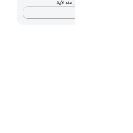
لديك أي ملاحظات أو تأملات حول هذه الآية.
دوّن أفكارك…