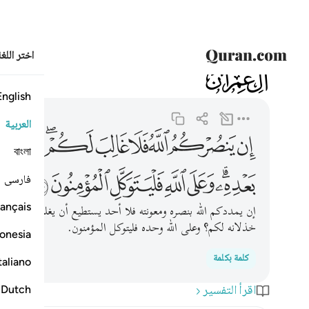
اختر اللغ
003
آل عمران
3:160
ان ينصركم الله فلا غالب لكم وان يخذلكم فمن ذا الذي 
English
العربية
ﱬ
ﱭ
ﱮ
ﱯ
ﱰ
ﱱﱲ
ﱳ
ﱴ
বাংলা
ﱺﱻ
ﱼ
ﱽ
ﱾ
ﱿ
ﲀ
فارسی
ançais
إن يمددكم الله بنصره ومعونته فلا أحد يستطيع أن يغلبكم، وإ
خذلانه لكم؟ وعلى الله وحده فليتوكل المؤمنون.
onesia
كلمة بكلمة
taliano
اقرأ التفسير
Dutch