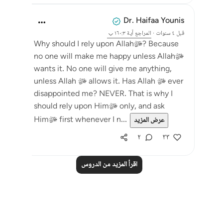
Dr. Haifaa Younis
قبل ٤ سنوات
·
المراجع
آية ١٦٠:٣
Why should I rely upon Allahﷻ? Because
no one will make me happy unless Allahﷻ
wants it. No one will give me anything,
unless Allah ﷻ allows it. Has Allah ﷻ ever
disappointed me? NEVER. That is why I
should rely upon Himﷻ only, and ask
Himﷻ first whenever I n...
عرض المزيد
٢
٣٣
اقرأ المزيد من الدروس