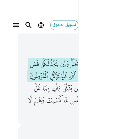
تسجيل الدخول
 في السياق
٧, جوز ٤
م الله فلا غالب لكم وان يخذلكم فمن ذا الذي ينصركم من بعده وعلى الله فليتوكل المومنون ١٦٠ وما كان لنبي ان يغل ومن يغلل يات بما غل يوم القيامة ثم توفى 
ﱭ
ﱮ
ﱯ
ﱰ
ﱱﱲ
ﱳ
ﱴ
ﱵ
مُ ٱللَّهُ فَلَا غَالِبَ لَكُمْ ۖ وَإِن يَخْذُلْكُمْ فَمَن ذَا ٱلَّذِى يَنصُرُكُم مِّنۢ بَعْدِهِۦ ۗ وَعَلَى ٱللَّهِ فَلْيَتَوَكَّلِ ٱلْمُؤْمِنُونَ ١٦٠ وَمَا كَانَ لِنَبِىٍّ أَن يَغُلَّ ۚ وَمَن يَغْلُلْ يَأْتِ بِمَا غَلَّ يَوْمَ ٱلْقِيَـٰمَةِ ۚ ثُمّ
ﱸ
ﱹ
ﱺﱻ
ﱼ
ﱽ
ﱾ
ﱿ
ﲁ
ﲂ
ﲃ
ﲄ
ﲅﲆ
ﲇ
ﲈ
ﲉ
ﲊ
ﲋ
ﲍﲎ
ﲏ
ﲐ
ﲑ
ﲒ
ﲓ
ﲔ
ﲕ
ﲖ
ﲘ
حظات وتأملات