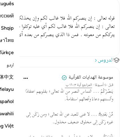
tuguês
усский
قوله تعالى : إن ينصركم الله فلا غالب لكم وإن يخذلكم فمن ذا ال
تعالى : إن ينصركم الله فلا غالب لكم أي عليه توكلوا فإنه إن يع
Shqip
يترككم من معونته . فمن ذا الذي ينصركم من بعده أي لا ينص
ษาไทย
Türkçe
الدروس
اردو
体中文
موسوعة الهدايات القرآنية
قبل ٤٠ أسبوعًا
·
المراجع
آية ١٦٠:٣
Melayu
يَنصُرۡكُمُ ... التماس النصر من الله تعالى؛ بقلوبهم اعتقادًا
وألسنتهم دعاءً وأفعالهم استقامةً.
spañol
swahili
مِّنۢ بَعۡدِهِۦۗ ... لا غنى للعبد عن الله تعالى؛ ومن رَكَن إلى
غيره رَكَن إلى مخلوق ضعيف مخذول.
ng Việt