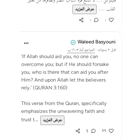
فَلۡيَتَوَكَّلِ ... لا تمنع قوة أسباب النصر وتظافرها من تعلق
القلب ...
عرض المزيد
٠
٠
Waleed Basyouni
قبل ٣ سنوات
·
المراجع
آية ١٦٠:٣
'If Allah should aid you, no one can
overcome you; but if He should forsake
you, who is there that can aid you after
Him? And upon Allah let the believers
rely.' (QURAN 3:160)
This verse from the Quran, specifically
emphasizes the unwavering faith and
trust t...
عرض المزيد
٤
٢٩