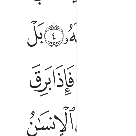
ﲎ
ﲏ
ﲐ
ﲑ
ﲛ
ﲜ
ﲝ
ﲦ
ﲧ
ﲨ