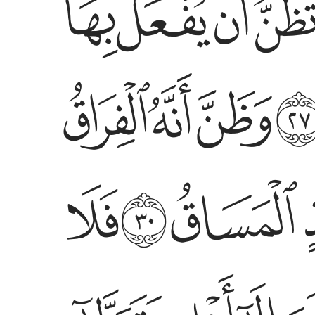
ﱖ
ﱗ
ﱘ
ﱥ
ﱦ
ﱧ
ﱰ
ﱱ
ﱲ