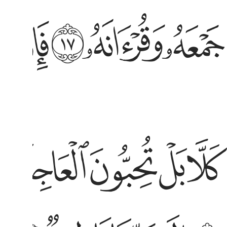
معه وقرانه ١٧ فاذا قراناه فاتبع قرانه ١٨ ثم ان علينا بيانه ١٩
ﳐ
ﳑ
ﳒ
ﳓ
ﳔ
مْعَهُۥ وَقُرْءَانَهُۥ ١٧ فَإِذَا قَرَأْنَـٰهُ فَٱتَّبِعْ قُرْءَانَهُۥ ١٨ ثُمَّ إِنَّ عَلَيْنَا بَيَانَهُۥ ١٩
لا بل تحبون العاجلة ٢٠ وتذرون الاخرة ٢١ وجوه يوميذ ناضرة
ﱁ
ﱂ
ﱃ
ﱄ
ﱅ
َلَّا بَلْ تُحِبُّونَ ٱلْعَاجِلَةَ ٢٠ وَتَذَرُونَ ٱلْـَٔاخِرَةَ ٢١ وُجُوهٌۭ يَوْمَئِذٍۢ نَّاضِرَةٌ
ى ربها ناظرة ٢٣ ووجوه يوميذ باسرة ٢٤ تظن ان يفعل بها
ىٰ رَبِّهَا نَاظِرَةٌۭ ٢٣ وَوُجُوهٌۭ يَوْمَئِذٍۭ بَاسِرَةٌۭ ٢٤ تَظُنُّ أَن يُفْعَلَ بِهَا