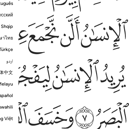
tuguês
усский
لانسان الن نجمع عظامه ٣ بلى قادرين على ان نسوي بنانه ٤ بل
ﲅ
ﲆ
ﲇ
ﲈ
لْإِنسَـٰنُ أَلَّن نَّجْمَعَ عِظَامَهُۥ ٣ بَلَىٰ قَـٰدِرِينَ عَلَىٰٓ أَن نُّسَوِّىَ بَنَانَهُۥ ٤ بَلْ
Shqip
ษาไทย
Türkçe
ريد الانسان ليفجر امامه ٥ يسال ايان يوم القيامة ٦ فاذا برق
ﲒ
ﲓ
ﲔ
ﲕ
اردو
ُرِيدُ ٱلْإِنسَـٰنُ لِيَفْجُرَ أَمَامَهُۥ ٥ يَسْـَٔلُ أَيَّانَ يَوْمُ ٱلْقِيَـٰمَةِ ٦ فَإِذَا بَرِقَ
体中文
Melayu
spañol
بصر ٧ وخسف القمر ٨ وجمع الشمس والقمر ٩ يقول الانسان
ﲞ
ﲟ
ﲠ
ﲡ
بَصَرُ ٧ وَخَسَفَ ٱلْقَمَرُ ٨ وَجُمِعَ ٱلشَّمْسُ وَٱلْقَمَرُ ٩ يَقُولُ ٱلْإِنسَـٰنُ
swahili
ng Việt