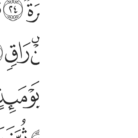
ﱒ
ﱓ
ﱔ
ﱕ
ﱟ
ﱠ
ﱡﱢ
ﱣ
ﱤ
ﱬ
ﱭ
ﱮ
ﱯ