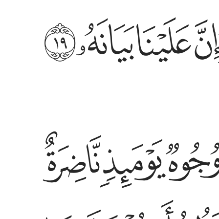
ﳚ
ﳛ
ﳜ
ﱊ
ﱋ