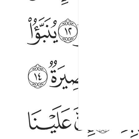
ﲴ
ﲵ
ﲶ
ﳀ
ﳁ
ﳂ
ﳌ
ﳍ
ﳎ
ﳏ