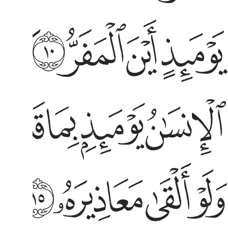
وميذ اين المفر ١٠ كلا لا وزر ١١ الى ربك يوميذ المستقر ١٢ ينبا
ﲩ
ﲪ
ﲫ
ﲬ
ﲭ
وْمَئِذٍ أَيْنَ ٱلْمَفَرُّ ١٠ كَلَّا لَا وَزَرَ ١١ إِلَىٰ رَبِّكَ يَوْمَئِذٍ ٱلْمُسْتَقَرُّ ١٢ يُنَبَّؤُا۟
لانسان يوميذ بما قدم واخر ١٣ بل الانسان على نفسه بصيرة ١٤
ﲷ
ﲸ
ﲹ
ﲺ
ﲻ
لْإِنسَـٰنُ يَوْمَئِذٍۭ بِمَا قَدَّمَ وَأَخَّرَ ١٣ بَلِ ٱلْإِنسَـٰنُ عَلَىٰ نَفْسِهِۦ بَصِيرَةٌۭ ١٤
لو القى معاذيره ١٥ لا تحرك به لسانك لتعجل به ١٦ ان علينا
ﳃ
ﳄ
ﳅ
ﳆ
ﳇ
ﳈ
َلَوْ أَلْقَىٰ مَعَاذِيرَهُۥ ١٥ لَا تُحَرِّكْ بِهِۦ لِسَانَكَ لِتَعْجَلَ بِهِۦٓ ١٦ إِنَّ عَلَيْنَا