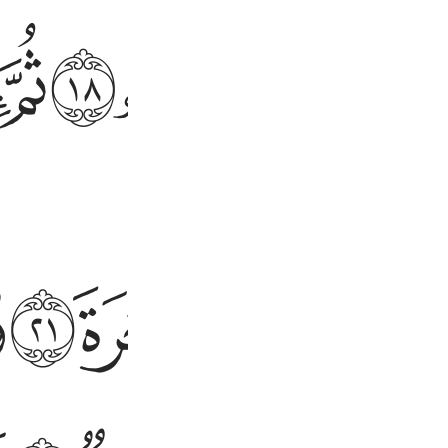
ﳕ
ﳖ
ﳗ
ﳘ
ﳙ
٥٧٧
ﱆ
ﱇ
ﱈ
ﱉ