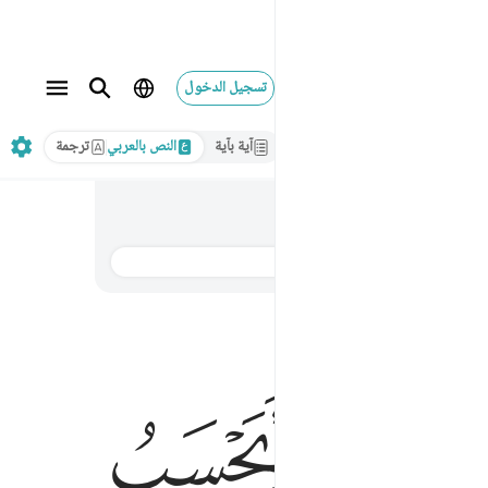
تسجيل الدخول
آية بآية
النص بالعربي
ترجمة
الترجمة
ﲃ
ﲄ