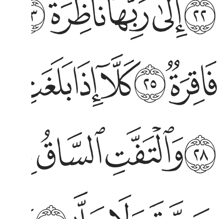
ﱌ
ﱍ
ﱎ
ﱏ
ﱐ
ﱑ
قرة ٢٥ كلا اذا بلغت التراقي ٢٦ وقيل من راق ٢٧ وظن انه الفراق
ﱙ
ﱚ
ﱛ
ﱜ
ﱝ
ﱞ
ِرَةٌۭ ٢٥ كَلَّآ إِذَا بَلَغَتِ ٱلتَّرَاقِىَ ٢٦ وَقِيلَ مَنْ ۜ رَاقٍۢ ٢٧ وَظَنَّ أَنَّهُ ٱلْفِرَاقُ
التفت الساق بالساق ٢٩ الى ربك يوميذ المساق ٣٠ فلا
ﱨ
ﱩ
ﱪ
ﱫ
لْتَفَّتِ ٱلسَّاقُ بِٱلسَّاقِ ٢٩ إِلَىٰ رَبِّكَ يَوْمَئِذٍ ٱلْمَسَاقُ ٣٠ فَلَا
دق ولا صلى ٣١ ولاكن كذب وتولى ٣٢ ثم ذهب الى اهله يتمطى
دَّقَ وَلَا صَلَّىٰ ٣١ وَلَـٰكِن كَذَّبَ وَتَوَلَّىٰ ٣٢ ثُمَّ ذَهَبَ إِلَىٰٓ أَهْلِهِۦ يَتَمَطَّىٰٓ