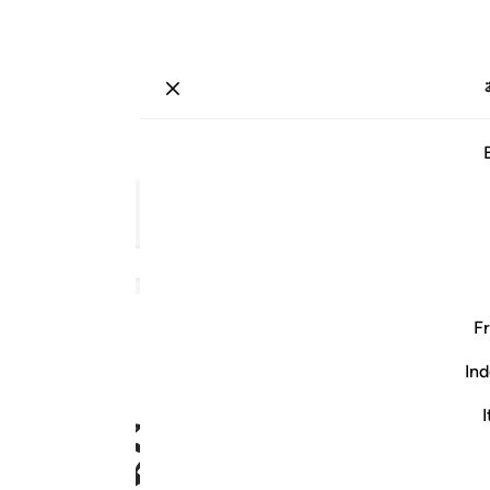
ة
تسجيل الدخول
صفحة
٥٧٧
جزء
٢٩
/
حزب
٥٨
Fr
Ind
ﱿ
ﲀ
ﲁ
ﲂ
I