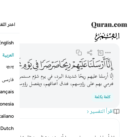
اختر اللغ
054
القمر
54:19
انا ارسلنا عليهم ريحا صرصرا في يوم نحس مستمر ١٩
English
العربية
ﲝ
ﲞ
ﲟ
ﲠ
ﲡ
ﲢ
ﲣ
ﲤ
ﲥ
বাংলা
إنَّا أرسلنا عليهم ريحًا شديدة البرد، في يوم شؤم مستمر عليهم 
فارسی
فترمي بهم على رؤوسهم، فتدق أعناقهم، ويفصل رؤوسهم عن أجسا
ançais
كلمة بكلمة
onesia
اقرأ التفسير
taliano
Dutch