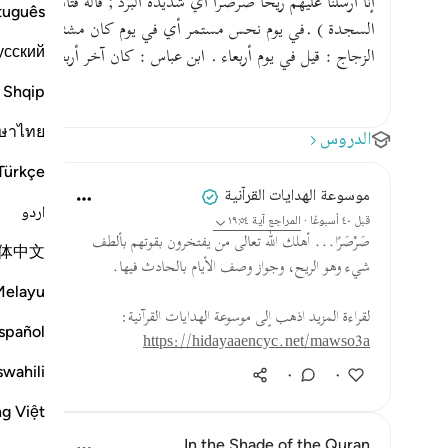
إنا أرسلنا عليهم ريحا صرصرا أي شديدة البرد ; قاله قتادة وال
tuguês
السجدة ) .في يوم نحس مستمر أي في يوم كان مشئوما عليهم . وق
усский
الزجاج : قيل في يوم أربعاء . ابن عباس : كان آخر أربعاء في ال
Shqip
ษาไทย
الدروس
Türkçe
موسوعة الهدايات القرآنية
اردو
قبل ٤٠ أسبوعًا
·
المراجع
آية ١٩:٥٤
صَرْصَرًا... أهلك الله تعالى من يفتخرون بقوتهم بألطف
体中文
شيء وهو الريح، وجواز وصف الأيام بالحادث فيها.
Melayu
لقراءة المزيد اذهب إلى موسوعة الهدايات القرآنية:
spañol
https://hidayaaencyc.net/mawso3a
swahili
٠
٠
ng Việt
In the Shade of the Quran