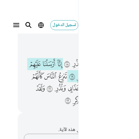
تسجيل الدخول
 في السياق
٥, جوز ٢٧
بي ونذر ١٨ انا ارسلنا عليهم ريحا صرصرا في يوم نحس مستمر ١٩ تنزع الناس كانهم اعجاز نخل منقعر ٢٠ فكيف كان عذابي ونذر ٢١ ولقد يسرنا القران للذكر فهل من مدكر ٢٢
ﲗ
ﲘ
ﲙ
ﲚ
ﲛ
ﲜ
ﲝ
ﲞ
ﲟ
ابِى وَنُذُرِ ١٨ إِنَّآ أَرْسَلْنَا عَلَيْهِمْ رِيحًۭا صَرْصَرًۭا فِى يَوْمِ نَحْسٍۢ مُّسْتَمِرٍّۢ ١٩ تَنزِعُ ٱلنَّاسَ كَأَنَّهُمْ أَعْجَازُ نَخْلٍۢ مُّنقَعِرٍۢ ٢٠ فَكَيْفَ كَانَ عَذَابِى وَنُذُرِ ٢١ وَلَقَدْ يَسَّرْنَا ٱلْقُرْءَانَ لِلذِّكْرِ فَهَلْ مِن مُّدَّكِرٍۢ ٢٢
ﲡ
ﲢ
ﲣ
ﲤ
ﲥ
ﲦ
ﲧ
ﲨ
ﲩ
ﲫ
ﲬ
ﲭ
ﲮ
ﲯ
ﲰ
ﲱ
ﲲ
ﲳ
ﲵ
ﲶ
ﲷ
ﲸ
ﲹ
ﲺ
حظات وتأملات
لديك أي ملاحظات أو تأملات حول هذه الآية.